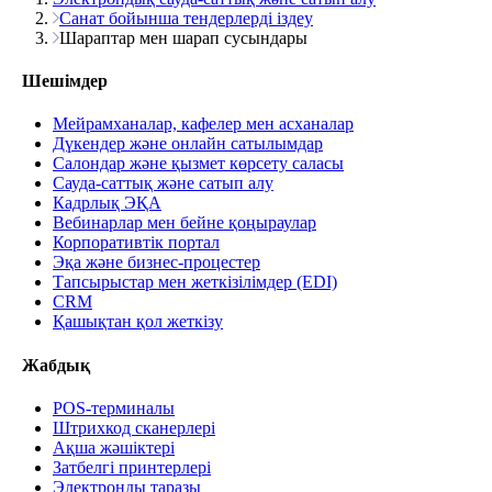
Санат бойынша тендерлерді іздеу
Шараптар мен шарап сусындары
Шешімдер
Мейрамханалар, кафелер мен асханалар
Дүкендер және онлайн сатылымдар
Салондар және қызмет көрсету саласы
Сауда-саттық және сатып алу
Кадрлық ЭҚА
Вебинарлар мен бейне қоңыраулар
Корпоративтік портал
Эқа және бизнес-процестер
Тапсырыстар мен жеткізілімдер (EDI)
CRM
Қашықтан қол жеткізу
Жабдық
POS-терминалы
Штрихкод сканерлері
Ақша жәшіктері
Затбелгі принтерлері
Электронды таразы