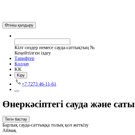
Өтініш қалдыру
Кілт сөздер немесе сауда-саттықтың №
Кеңейтілген іздеу
Tарифтер
Қолдау
KK
Kіру
+7 7273 46-11-61
Өнеркәсіптегі сауда және са
Тегін бастау
Барлық сауда-саттыққа толық қол жеткізу
Аймақ