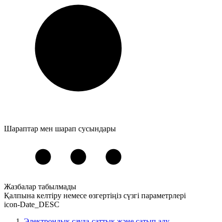
Шараптар мен шарап сусындары
Жазбалар табылмады
Қалпына келтіру
немесе
өзгертіңіз
сүзгі параметрлері
icon-Date_DESC
Электрондық сауда-саттық және сатып алу