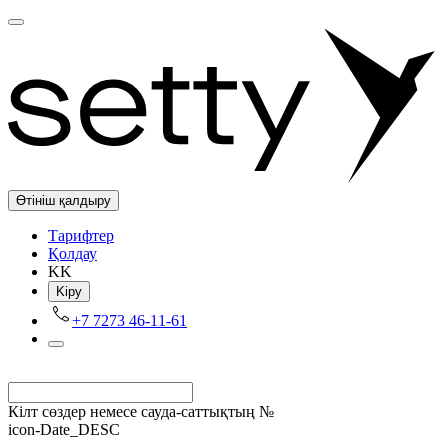
Өтініш қалдыру
Tарифтер
Қолдау
KK
Kіру
+7 7273 46-11-61
Кілт сөздер немесе сауда-саттықтың №
icon-Date_DESC