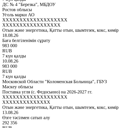
ДС № 4 "Березка", МБДОУ
Ростов облысы
Уголь марки АО
XXXXXXXXXXXXXXXXXXX
XXXXXXXXXXXXXXXXX
Отын және энергетика, Қатты отын, шымтезек, кокс, көмір
18.08.26
Баға белгіленімін сұрату
983 000
RUB
7 күн қалды
10.08.26
983 000
RUB
7 күн қалды
Московской Области "Коломенская Больница", ГБУЗ
Мәскеу облысы
Поставка угля (с. Федосьино) на 2026-2027 гг.
XXXXXXXXXXXXXXXXXXX
XXXXXXXXXXXXXX
Отын және энергетика, Қатты отын, шымтезек, кокс, көмір
13.08.26
Өзге тәсілмен сатып алу
292 356
RUB