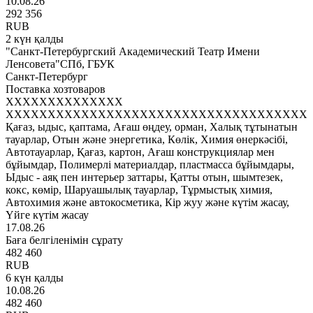
10.08.26
292 356
RUB
2 күн қалды
"Санкт-Петербургский Академический Театр Имени
Ленсовета"СПб, ГБУК
Санкт-Петербург
Поставка хозтоваров
XXXXXXXXXXXXXX
XXXXXXXXXXXXXXXXXXXXXXXXXXXXXXXXXXXX
Қағаз, ыдыс, қаптама, Ағаш өңдеу, орман, Халық тұтынатын
тауарлар, Отын және энергетика, Көлік, Химия өнеркәсібі,
Автотауарлар, Қағаз, картон, Ағаш конструкциялар мен
бұйымдар, Полимерлі материалдар, пластмасса бұйымдары,
Ыдыс - аяқ пен интерьер заттары, Қатты отын, шымтезек,
кокс, көмір, Шаруашылық тауарлар, Тұрмыстық химия,
Автохимия және автокосметика, Кір жуу және күтім жасау,
Үйге күтім жасау
17.08.26
Баға белгіленімін сұрату
482 460
RUB
6 күн қалды
10.08.26
482 460