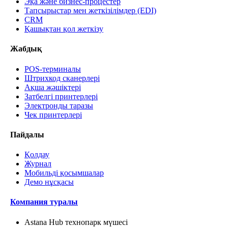
Эқа және бизнес-процестер
Тапсырыстар мен жеткізілімдер (EDI)
CRM
Қашықтан қол жеткізу
Жабдық
POS-терминалы
Штрихкод сканерлері
Ақша жәшіктері
Затбелгі принтерлері
Электронды таразы
Чек принтерлері
Пайдалы
Қолдау
Журнал
Мобильді қосымшалар
Демо нұсқасы
Компания туралы
Astana Hub технопарк мүшесі