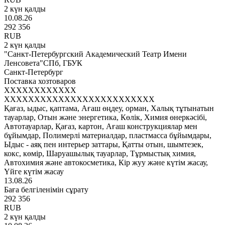
2 күн қалды
10.08.26
292 356
RUB
2 күн қалды
"Санкт-Петербургский Академический Театр Имени
Ленсовета"СПб, ГБУК
Санкт-Петербург
Поставка хозтоваров
XXXXXXXXXXXX
XXXXXXXXXXXXXXXXXXXXXXXXX
Қағаз, ыдыс, қаптама, Ағаш өңдеу, орман, Халық тұтынатын
тауарлар, Отын және энергетика, Көлік, Химия өнеркәсібі,
Автотауарлар, Қағаз, картон, Ағаш конструкциялар мен
бұйымдар, Полимерлі материалдар, пластмасса бұйымдары,
Ыдыс - аяқ пен интерьер заттары, Қатты отын, шымтезек,
кокс, көмір, Шаруашылық тауарлар, Тұрмыстық химия,
Автохимия және автокосметика, Кір жуу және күтім жасау,
Үйге күтім жасау
13.08.26
Баға белгіленімін сұрату
292 356
RUB
2 күн қалды