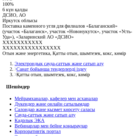
100
%
6 күн қалды
ДСИО, АО
Иркутск облысы
Поставка каменного угля для филиалов «Балаганский»
(участок «Балаганск», участок «Новонукутск», участок «Усть-
Уда»), «Заларинский АО «ДСИО»
XXXXXXXXXXX
XXXXXXXXXXXXXXXX
Отын және энергетика, Қатты отын, шымтезек, кокс, көмір
Электрондық сауда-саттық және сатып алу
Санат бойынша тендерлерді іздеу
Қатты отын, шымтезек, кокс, көмір
Шешімдер
Мейрамханалар, кафелер мен асханалар
Дүкендер және онлайн сатылымдар
Салондар және қызмет көрсету саласы
Сауда-саттық және сатып алу
Кадрлық ЭҚА
Вебинарлар мен бейне қоңыраулар
Корпоративтік портал