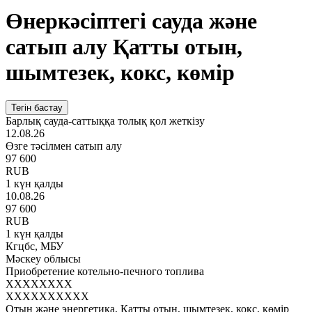
Өнеркәсіптегі сауда және
сатып алу Қатты отын,
шымтезек, кокс, көмір
Тегін бастау
Барлық сауда-саттыққа толық қол жеткізу
12.08.26
Өзге тәсілмен сатып алу
97 600
RUB
1 күн қалды
10.08.26
97 600
RUB
1 күн қалды
Кгцбс, МБУ
Мәскеу облысы
Приобретение котельно-печного топлива
XXXXXXXX
XXXXXXXXXX
Отын және энергетика, Қатты отын, шымтезек, кокс, көмір