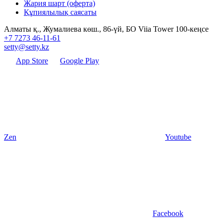
Жария шарт (оферта)
Құпиялылық саясаты
Алматы қ., Жумалиева көш., 86-үй, БО Viia Tower 100-кеңсе
+7 7273 46-11-61
setty@setty.kz
App Store
Google Play
Zen
Youtube
Facebook