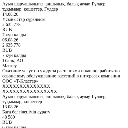
Ауыл шаруашылығы, аңшылық, балық аулау, Гүлдер,
тұқымдар, көшеттер, Гүлдер
14.08.26
Ұсыныстар сұранысы
2 635 778
RUB
7 күн қалды
06.08.26
2 635 778
RUB
7 күн қалды
Тбанк, АО
Мәскеу
Оказание услуг по уходу за растениями и кашпо, работы по
сервисному обслуживанию растений в интересах компании
ООО «Т-Кластер»
XXXXXXXXXXXXXX
XXXXXXXXXXXXXXXX
Ауыл шаруашылығы, аңшылық, балық аулау, Гүлдер,
тұқымдар, көшеттер
13.08.26
Баға белгіленімін сұрату
48 580
RUB
6 күн қалды