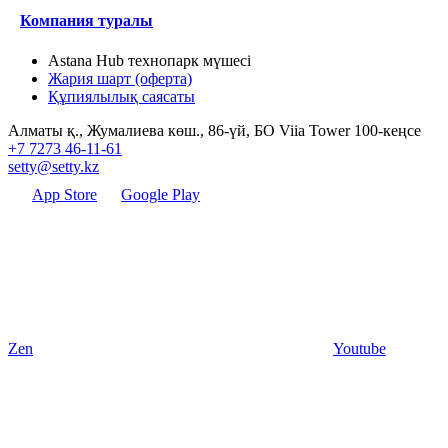
Компания туралы
Astana Hub технопарк мүшесі
Жария шарт (оферта)
Құпиялылық саясаты
Алматы қ., Жумалиева көш., 86-үй, БО Viia Tower 100-кеңсе
+7 7273 46-11-61
setty@setty.kz
App Store
Google Play
Zen
Youtube