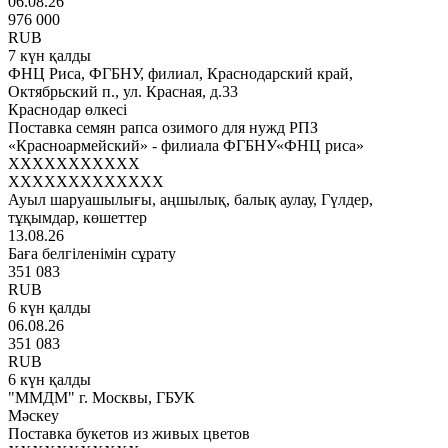
06.08.26
976 000
RUB
7 күн қалды
ФНЦ Риса, ФГБНУ, филиал, Краснодарский край,
Октябрьский п., ул. Красная, д.33
Краснодар өлкесі
Поставка семян рапса озимого для нужд РПЗ
«Красноармейский» - филиала ФГБНУ«ФНЦ риса»
XXXXXXXXXXX
XXXXXXXXXXXXX
Ауыл шаруашылығы, аңшылық, балық аулау, Гүлдер,
тұқымдар, көшеттер
13.08.26
Баға белгіленімін сұрату
351 083
RUB
6 күн қалды
06.08.26
351 083
RUB
6 күн қалды
"ММДМ" г. Москвы, ГБУК
Мәскеу
Поставка букетов из живых цветов