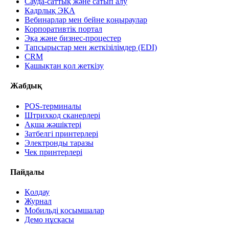
Сауда-саттық және сатып алу
Кадрлық ЭҚА
Вебинарлар мен бейне қоңыраулар
Корпоративтік портал
Эқа және бизнес-процестер
Тапсырыстар мен жеткізілімдер (EDI)
CRM
Қашықтан қол жеткізу
Жабдық
POS-терминалы
Штрихкод сканерлері
Ақша жәшіктері
Затбелгі принтерлері
Электронды таразы
Чек принтерлері
Пайдалы
Қолдау
Журнал
Мобильді қосымшалар
Демо нұсқасы