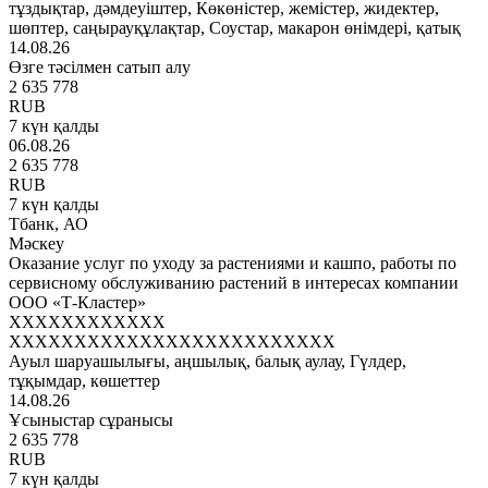
тұздықтар, дәмдеуіштер, Көкөністер, жемістер, жидектер,
шөптер, саңырауқұлақтар, Соустар, макарон өнімдері, қатық
14.08.26
Өзге тәсілмен сатып алу
2 635 778
RUB
7 күн қалды
06.08.26
2 635 778
RUB
7 күн қалды
Тбанк, АО
Мәскеу
Оказание услуг по уходу за растениями и кашпо, работы по
сервисному обслуживанию растений в интересах компании
ООО «Т-Кластер»
XXXXXXXXXXXX
XXXXXXXXXXXXXXXXXXXXXXXXX
Ауыл шаруашылығы, аңшылық, балық аулау, Гүлдер,
тұқымдар, көшеттер
14.08.26
Ұсыныстар сұранысы
2 635 778
RUB
7 күн қалды