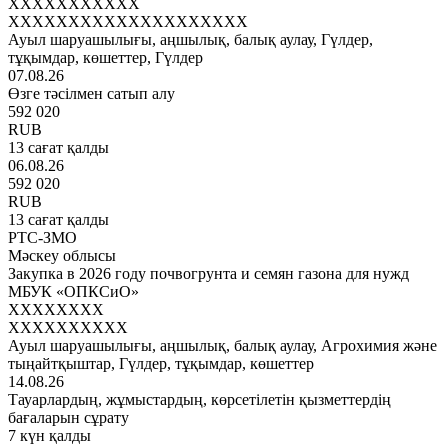
XXXXXXXXXXX
XXXXXXXXXXXXXXXXXXXX
Ауыл шаруашылығы, аңшылық, балық аулау, Гүлдер,
тұқымдар, көшеттер, Гүлдер
07.08.26
Өзге тәсілмен сатып алу
592 020
RUB
13 сағат қалды
06.08.26
592 020
RUB
13 сағат қалды
РТС-ЗМО
Мәскеу облысы
Закупка в 2026 году почвогрунта и семян газона для нужд
МБУК «ОПКСиО»
XXXXXXXX
XXXXXXXXXX
Ауыл шаруашылығы, аңшылық, балық аулау, Агрохимия және
тыңайтқыштар, Гүлдер, тұқымдар, көшеттер
14.08.26
Тауарлардың, жұмыстардың, көрсетілетін қызметтердің
бағаларын сұрату
7 күн қалды