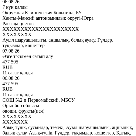
06.08.26
7 күн қалды
Окружная Клиническая Больница, БУ
Ханты-Мансий автономиялық округі-Югра
Рассада цветов
XXXXXXXXXXXXXXXXXXXXX
XXXXXXXX
Ауыл шаруашылығы, аңшылық, балық аулау, Гүлдер,
тұқымдар, көшеттер
07.08.26
Өзге тәсілмен сатып алу
477 595
RUB
11 сағат қалды
06.08.26
477 595
RUB
11 сағат қалды
СОШ №2 п.Первомайский, МБОУ
Орынбор облысы
овощи, фрукты(нач)
XXXXXXXX
XXXXXXX
Азық-түлік, сусындар, темекі, Ауыл шаруашылығы, аңшылық,
балық аулау, Азық-түлік, Гүлдер, тұқымдар, көшеттер, Қатық,