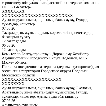
сервисному обслуживанию растений в интересах компании
ООО «Т-Кластер»
XXXXXXXX
XXXXXXXXXXXXXXXXXXXXXXXXX
Ауыл шаруашылығы, аңшылық, балық аулау, Гүлдер,
тұқымдар, көшеттер
07.08.26
Тауарлардың, жұмыстардың, көрсетілетін қызметтердің
бағаларын сұрату
12 сағат қалды
06.08.26
12 сағат қалды
Комитет по Благоустройству и Дорожному Хозяйству
Администрации Городского Округа Подольск, МКУ
Мәскеу облысы
Поставка посадочного материала (деревья, кустарники) для
озеленения территории Городского округа Подольск
Московской области
XXXXXXXXXXXXXXXXXXXXX
XXXXXXXX
Ауыл шаруашылығы, аңшылық, балық аулау, Экология,
Абаттандыру және абаттандыру жұмыстары, Гүлдер,
тұқымдар, көшеттер, Аумақтарды абаттандыру
07.08.26
Ұсыныстар сұранысы