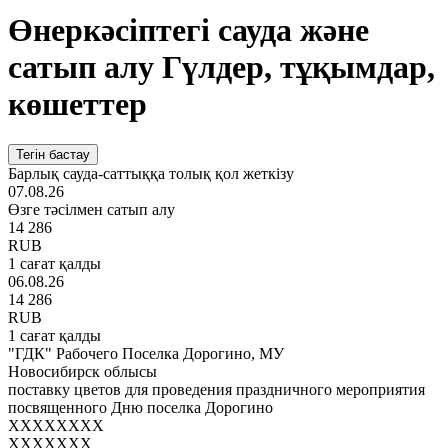
Өнеркәсіптегі сауда және
сатып алу Гүлдер, тұқымдар,
көшеттер
Тегін бастау
Барлық сауда-саттыққа толық қол жеткізу
07.08.26
Өзге тәсілмен сатып алу
14 286
RUB
1 сағат қалды
06.08.26
14 286
RUB
1 сағат қалды
"ГДК" Рабочего Поселка Дорогино, МУ
Новосибирск облысы
поставку цветов для проведения праздничного мероприятия
посвященного Дню поселка Дорогино
XXXXXXXX
XXXXXXX