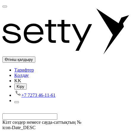
Өтініш қалдыру
Tарифтер
Қолдау
KK
Kіру
+7 7273 46-11-61
Кілт сөздер немесе сауда-саттықтың №
icon-Date_DESC