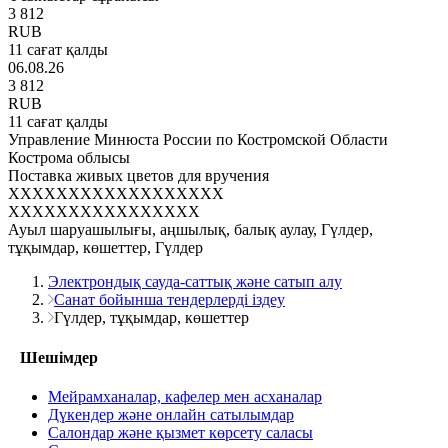
3 812
RUB
11 сағат қалды
06.08.26
3 812
RUB
11 сағат қалды
Управление Минюста России по Костромской Области
Кострома облысы
Поставка живых цветов для вручения
XXXXXXXXXXXXXXXXXX
XXXXXXXXXXXXXXXX
Ауыл шаруашылығы, аңшылық, балық аулау, Гүлдер,
тұқымдар, көшеттер, Гүлдер
Электрондық сауда-саттық және сатып алу
Санат бойынша тендерлерді іздеу
Гүлдер, тұқымдар, көшеттер
Шешімдер
Мейрамханалар, кафелер мен асханалар
Дүкендер және онлайн сатылымдар
Салондар және қызмет көрсету саласы