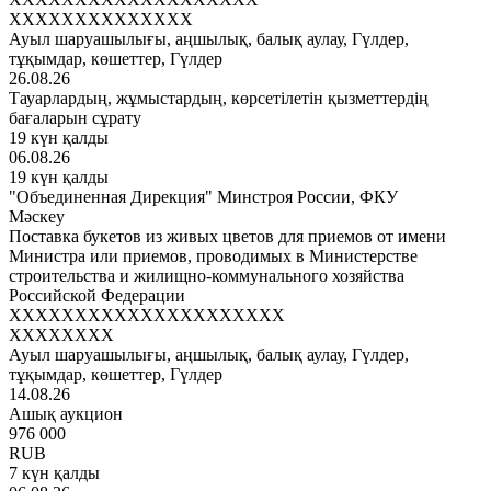
XXXXXXXXXXXXXX
Ауыл шаруашылығы, аңшылық, балық аулау, Гүлдер,
тұқымдар, көшеттер, Гүлдер
26.08.26
Тауарлардың, жұмыстардың, көрсетілетін қызметтердің
бағаларын сұрату
19 күн қалды
06.08.26
19 күн қалды
"Объединенная Дирекция" Минстроя России, ФКУ
Мәскеу
Поставка букетов из живых цветов для приемов от имени
Министра или приемов, проводимых в Министерстве
строительства и жилищно-коммунального хозяйства
Российской Федерации
XXXXXXXXXXXXXXXXXXXXX
XXXXXXXX
Ауыл шаруашылығы, аңшылық, балық аулау, Гүлдер,
тұқымдар, көшеттер, Гүлдер
14.08.26
Ашық аукцион
976 000
RUB
7 күн қалды