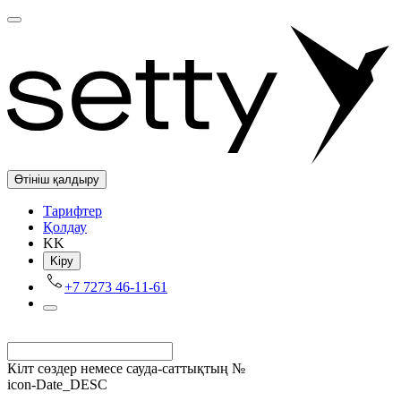
Өтініш қалдыру
Tарифтер
Қолдау
KK
Kіру
+7 7273 46-11-61
Кілт сөздер немесе сауда-саттықтың №
icon-Date_DESC