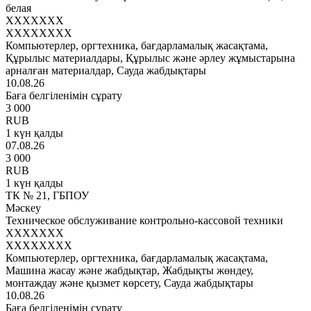
белая
XXXXXXX
XXXXXXXX
Компьютерлер, оргтехника, бағдарламалық жасақтама,
Құрылыс материалдары, Құрылыс және әрлеу жұмыстарына
арналған материалдар, Сауда жабдықтары
10.08.26
Баға белгіленімін сұрату
3 000
RUB
1 күн қалды
07.08.26
3 000
RUB
1 күн қалды
ТК № 21, ГБПОУ
Мәскеу
Техническое обслуживание контрольно-кассовой техники
XXXXXXX
XXXXXXXX
Компьютерлер, оргтехника, бағдарламалық жасақтама,
Машина жасау және жабдықтар, Жабдықты жөндеу,
монтаждау және қызмет көрсету, Сауда жабдықтары
10.08.26
Баға белгіленімін сұрату