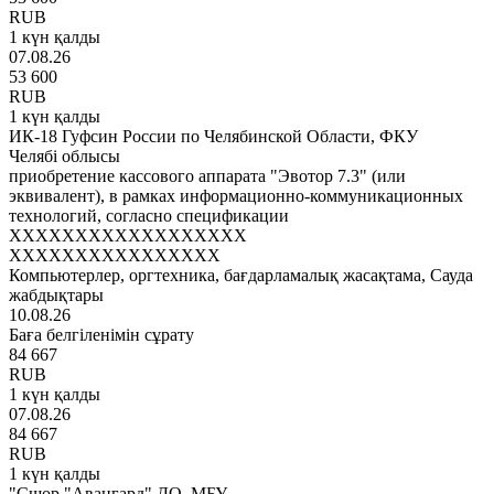
RUB
1 күн қалды
07.08.26
53 600
RUB
1 күн қалды
ИК-18 Гуфсин России по Челябинской Области, ФКУ
Челябі облысы
приобретение кассового аппарата "Эвотор 7.3" (или
эквивалент), в рамках информационно-коммуникационных
технологий, согласно спецификации
XXXXXXXXXXXXXXXXXX
XXXXXXXXXXXXXXXX
Компьютерлер, оргтехника, бағдарламалық жасақтама, Сауда
жабдықтары
10.08.26
Баға белгіленімін сұрату
84 667
RUB
1 күн қалды
07.08.26
84 667
RUB
1 күн қалды
"Сшор "Авангард" ДО, МБУ