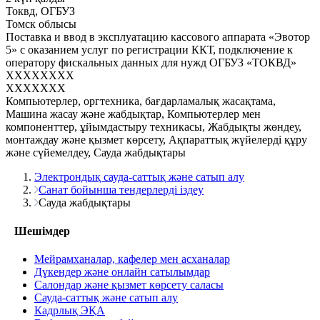
Токвд, ОГБУЗ
Томск облысы
Поставка и ввод в эксплуатацию кассового аппарата «Эвотор
5» с оказанием услуг по регистрации ККТ, подключение к
оператору фискальных данных для нужд ОГБУЗ «ТОКВД»
XXXXXXXX
XXXXXXX
Компьютерлер, оргтехника, бағдарламалық жасақтама,
Машина жасау және жабдықтар, Компьютерлер мен
компоненттер, ұйымдастыру техникасы, Жабдықты жөндеу,
монтаждау және қызмет көрсету, Ақпараттық жүйелерді құру
және сүйемелдеу, Сауда жабдықтары
Электрондық сауда-саттық және сатып алу
Санат бойынша тендерлерді іздеу
Сауда жабдықтары
Шешімдер
Мейрамханалар, кафелер мен асханалар
Дүкендер және онлайн сатылымдар
Салондар және қызмет көрсету саласы
Сауда-саттық және сатып алу
Кадрлық ЭҚА