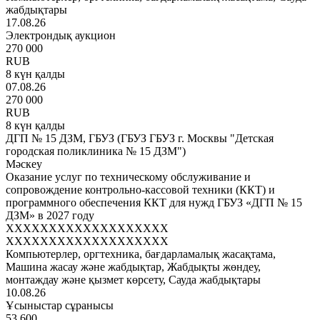
жабдықтары
17.08.26
Электрондық аукцион
270 000
RUB
8 күн қалды
07.08.26
270 000
RUB
8 күн қалды
ДГП № 15 ДЗМ, ГБУЗ (ГБУЗ ГБУЗ г. Москвы "Детская
городская поликлиника № 15 ДЗМ")
Мәскеу
Оказание услуг по техническому обслуживание и
сопровождение контрольно-кассовой техники (ККТ) и
программного обеспечения ККТ для нужд ГБУЗ «ДГП № 15
ДЗМ» в 2027 году
XXXXXXXXXXXXXXXXXXX
XXXXXXXXXXXXXXXXXXX
Компьютерлер, оргтехника, бағдарламалық жасақтама,
Машина жасау және жабдықтар, Жабдықты жөндеу,
монтаждау және қызмет көрсету, Сауда жабдықтары
10.08.26
Ұсыныстар сұранысы
53 600