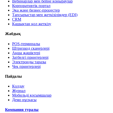
Вебинарлар мен бейне қоңыраулар
Корпоративтік портал
Эқа және бизнес-процестер
Тапсырыстар мен жеткізілімдер (EDI)
CRM
Қашықтан қол жеткізу
Жабдық
POS-терминалы
Штрихкод сканерлері
Ақша жәшіктері
Затбелгі принтерлері
Электронды таразы
Чек принтерлері
Пайдалы
Қолдау
Журнал
Мобильді қосымшалар
Демо нұсқасы
Компания туралы