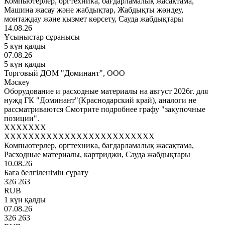
Компьютерлер, оргтехника, бағдарламалық жасақтама,
Машина жасау және жабдықтар, Жабдықты жөндеу,
монтаждау және қызмет көрсету, Сауда жабдықтары
14.08.26
Ұсыныстар сұранысы
5 күн қалды
07.08.26
5 күн қалды
Торговый ДОМ "Доминант", ООО
Мәскеу
Оборудование и расходные материалы на август 2026г. для
нужд ГК "Доминант"(Краснодарский край), аналоги не
рассматриваются Смотрите подробнее графу "закупочные
позиции".
XXXXXXX
XXXXXXXXXXXXXXXXXXXXXXXXX
Компьютерлер, оргтехника, бағдарламалық жасақтама,
Расходные материалы, картриджи, Сауда жабдықтары
10.08.26
Баға белгіленімін сұрату
326 263
RUB
1 күн қалды
07.08.26
326 263