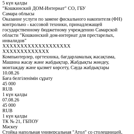
5 күн қалды
"Кошкинский ДОМ-Интернат" СО, ГБУ
Самара облысы
Оказание услуги по замене фискального накопителя (ФН)
контрольно - кассовой техники, принадлежащей
государственному бюджетному учреждению Самарской
области "Кошкинский дом-интернат для престарелых,
инвалидов"
XXXXXXXXXXXXXXXXXXX
XXXXXXXXXXXXX
Компьютерлер, оргтехника, бағдарламалық жасақтама,
Машина жасау және жабдықтар, Жабдықты жөндеу,
монтаждау және қызмет көрсету, Сауда жабдықтары
10.08.26
Баға белгіленімін сұрату
45 000
RUB
1 күн қалды
07.08.26
45 000
RUB
1 күн қалды
ТК № 21, ГБПОУ
Мәскеу
Стойка напольная универсальная "Атол" со столешницей,