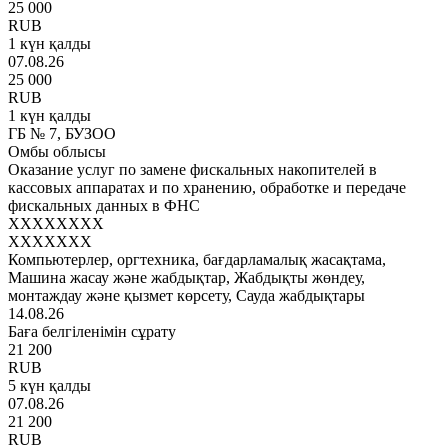
25 000
RUB
1 күн қалды
07.08.26
25 000
RUB
1 күн қалды
ГБ № 7, БУЗОО
Омбы облысы
Оказание услуг по замене фискальных накопителей в
кассовых аппаратах и по хранению, обработке и передаче
фискальных данных в ФНС
XXXXXXXX
XXXXXXX
Компьютерлер, оргтехника, бағдарламалық жасақтама,
Машина жасау және жабдықтар, Жабдықты жөндеу,
монтаждау және қызмет көрсету, Сауда жабдықтары
14.08.26
Баға белгіленімін сұрату
21 200
RUB
5 күн қалды
07.08.26
21 200
RUB