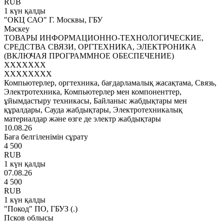
RUB
1 күн қалды
"ОКЦ САО" Г. Москвы, ГБУ
Мәскеу
ТОВАРЫ ИНФОРМАЦИОННО-ТЕХНОЛОГИЧЕСКИЕ,
СРЕДСТВА СВЯЗИ, ОРГТЕХНИКА, ЭЛЕКТРОНИКА
(ВКЛЮЧАЯ ПРОГРАММНОЕ ОБЕСПЕЧЕНИЕ)
XXXXXXX
XXXXXXXX
Компьютерлер, оргтехника, бағдарламалық жасақтама, Связь,
Электротехника, Компьютерлер мен компоненттер,
ұйымдастыру техникасы, Байланыс жабдықтары мен
құралдары, Сауда жабдықтары, Электротехникалық
материалдар және өзге де электр жабдықтары
10.08.26
Баға белгіленімін сұрату
4 500
RUB
1 күн қалды
07.08.26
4 500
RUB
1 күн қалды
"Покод" ПО, ГБУЗ (.)
Псков облысы