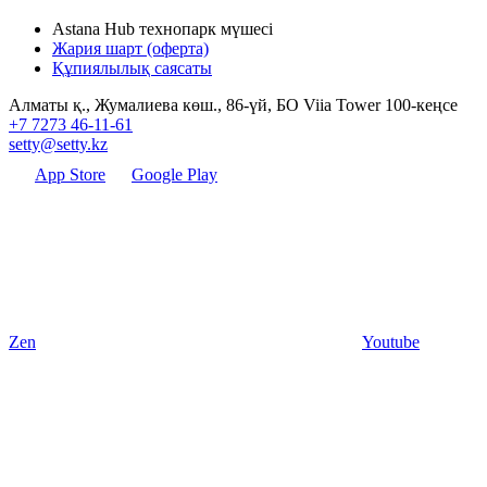
Astana Hub технопарк мүшесі
Жария шарт (оферта)
Құпиялылық саясаты
Алматы қ., Жумалиева көш., 86-үй, БО Viia Tower 100-кеңсе
+7 7273 46-11-61
setty@setty.kz
App Store
Google Play
Zen
Youtube