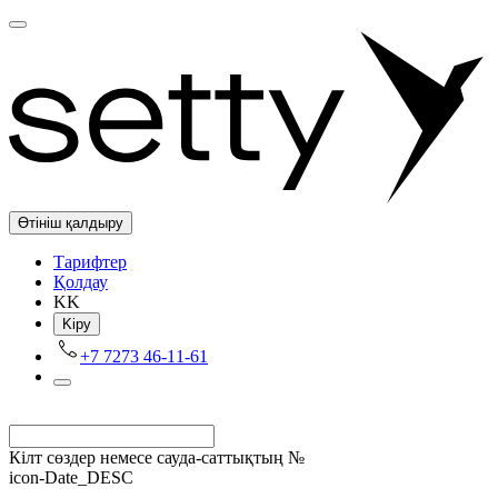
Өтініш қалдыру
Tарифтер
Қолдау
KK
Kіру
+7 7273 46-11-61
Кілт сөздер немесе сауда-саттықтың №
icon-Date_DESC