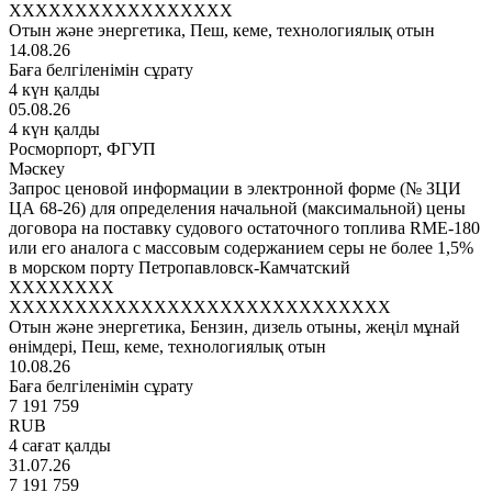
XXXXXXXXXXXXXXXXX
Отын және энергетика, Пеш, кеме, технологиялық отын
14.08.26
Баға белгіленімін сұрату
4 күн қалды
05.08.26
4 күн қалды
Росморпорт, ФГУП
Мәскеу
Запрос ценовой информации в электронной форме (№ ЗЦИ
ЦА 68-26) для определения начальной (максимальной) цены
договора на поставку судового остаточного топлива RME-180
или его аналога с массовым содержанием серы не более 1,5%
в морском порту Петропавловск-Камчатский
XXXXXXXX
XXXXXXXXXXXXXXXXXXXXXXXXXXXXX
Отын және энергетика, Бензин, дизель отыны, жеңіл мұнай
өнімдері, Пеш, кеме, технологиялық отын
10.08.26
Баға белгіленімін сұрату
7 191 759
RUB
4 сағат қалды
31.07.26
7 191 759