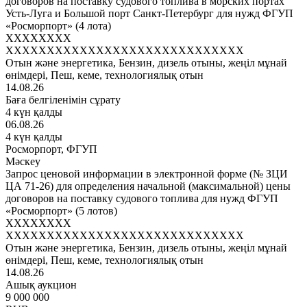
договоров на поставку судового топлива в морских портах
Усть-Луга и Большой порт Санкт-Петербург для нужд ФГУП
«Росморпорт» (4 лота)
XXXXXXXX
XXXXXXXXXXXXXXXXXXXXXXXXXXXXX
Отын және энергетика, Бензин, дизель отыны, жеңіл мұнай
өнімдері, Пеш, кеме, технологиялық отын
14.08.26
Баға белгіленімін сұрату
4 күн қалды
06.08.26
4 күн қалды
Росморпорт, ФГУП
Мәскеу
Запрос ценовой информации в электронной форме (№ ЗЦИ
ЦА 71-26) для определения начальной (максимальной) цены
договоров на поставку судового топлива для нужд ФГУП
«Росморпорт» (5 лотов)
XXXXXXXX
XXXXXXXXXXXXXXXXXXXXXXXXXXXXX
Отын және энергетика, Бензин, дизель отыны, жеңіл мұнай
өнімдері, Пеш, кеме, технологиялық отын
14.08.26
Ашық аукцион
9 000 000