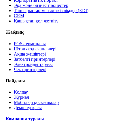
Корпоративтік портал
Эқа және бизнес-процестер
Тапсырыстар мен жеткізілімдер (EDI)
CRM
Қашықтан қол жеткізу
Жабдық
POS-терминалы
Штрихкод сканерлері
Ақша жәшіктері
Затбелгі принтерлері
Электронды таразы
Чек принтерлері
Пайдалы
Қолдау
Журнал
Мобильді қосымшалар
Демо нұсқасы
Компания туралы