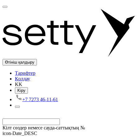
Өтініш қалдыру
Tарифтер
Қолдау
KK
Kіру
+7 7273 46-11-61
Кілт сөздер немесе сауда-саттықтың №
icon-Date_DESC