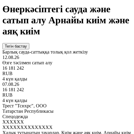
Өнеркәсіптегі сауда және
сатып алу Арнайы киім және
аяқ киім
Тегін бастау
Барлық сауда-саттыққа толық қол жеткізу
12.08.26
Өзге тәсілмен сатып алу
16 181 242
RUB
4 күн қалды
07.08.26
16 181 242
RUB
4 күн қалды
Трест "Тснхрс", ООО
Татарстан Республикасы
Спецодежда
XXXXXX
XXXXXXXXXXXXXX
Халық тұтынатын тауарлар, Киім және аяқ киім, Арнайы киім