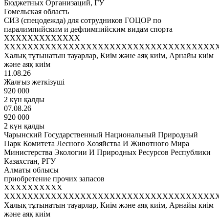
Бюджетных Организаций, ГУ
Гомельская область
СИЗ (спецодежда) для сотрудников ГОЦОР по
паралимпийским и дефлимпийским видам спорта
XXXXXXXXXXXXX
XXXXXXXXXXXXXXXXXXXXXXXXXXXXXXXXXXXX
Халық тұтынатын тауарлар, Киім және аяқ киім, Арнайы киім
және аяқ киім
11.08.26
Жалғыз жеткізуші
920 000
2 күн қалды
07.08.26
920 000
2 күн қалды
Чарынский Государственный Национальный Природный
Парк Комитета Лесного Хозяйства И Животного Мира
Министерства Экологии И Природных Ресурсов Республики
Казахстан, РГУ
Алматы облысы
приобретение прочих запасов
XXXXXXXXXX
XXXXXXXXXXXXXXXXXXXXXXXXXXXXXXXXXXXX
Халық тұтынатын тауарлар, Киім және аяқ киім, Арнайы киім
және аяқ киім