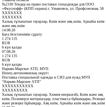
№2330 Тендер на право поставки спецодежды для ООО
«Фкуснофф» (КПП охрана) г. Ульяновск, ул. Профсоюзная, 58
XXXXXXX
XXXXXXX
Халық тұтынатын тауарлар, Киім және аяқ киім, Арнайы киім
және аяқ киім
14.08.26
Баға белгіленімін сұрату
1 274 135
RUB
6 күн қалды
07.08.26
1 274 135
RUB
6 күн қалды
Нарьян-Марское АТП, МУП
Ненец автономиялық округі
Поставка специальной одежды и СИЗ для нужд МУП
"Нарьян-Марское АТП"
XXXXXXXXXXX
XXXXXXXXX
Халық тұтынатын тауарлар, Химия өнеркәсібі, Киім және аяқ
киім, Полимерлі материалдар, пластмасса бұйымдары, Резеңке
және резеңке бұйымдар, Аяқ киім, Арнайы киім және аяқ киім