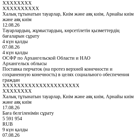
XXXXXXXX
XXXXXXXXXX
Халық тұтынатын тауарлар, Киім және аяқ киім, Арнайы киім
және аяқ киім
12.08.26
Тауарлардың, жұмыстардың, көрсетілетін қызметтердің
бағаларын сұрату
4 күн қалды
07.08.26
4 күн қалды
ОСФР по Архангельской Области и НАО
Архангельск облысы
Поставка перчаток (на протез верхней конечности и
сохраненную конечность) в целях социального обеспечения
граждан
XXXXXXXXXXXXXXXXXXXXX
XXXXXXXX
Халық тұтынатын тауарлар, Киім және аяқ киім, Арнайы киім
және аяқ киім
17.08.26
Баға белгіленімін сұрату
5 591 954
RUB
9 күн қалды
07.08.26