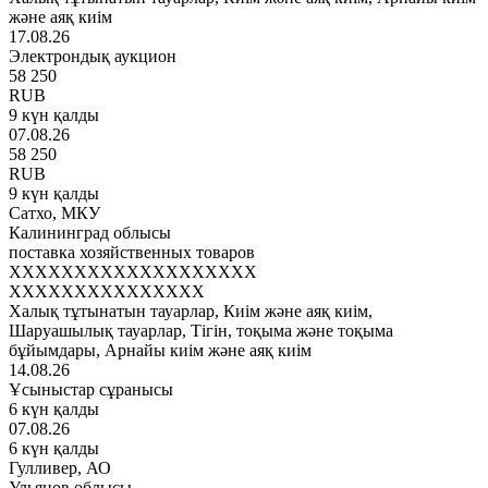
және аяқ киім
17.08.26
Электрондық аукцион
58 250
RUB
9 күн қалды
07.08.26
58 250
RUB
9 күн қалды
Сатхо, МКУ
Калининград облысы
поставка хозяйственных товаров
XXXXXXXXXXXXXXXXXXX
XXXXXXXXXXXXXXX
Халық тұтынатын тауарлар, Киім және аяқ киім,
Шаруашылық тауарлар, Тігін, тоқыма және тоқыма
бұйымдары, Арнайы киім және аяқ киім
14.08.26
Ұсыныстар сұранысы
6 күн қалды
07.08.26
6 күн қалды
Гулливер, АО
Ульянов облысы