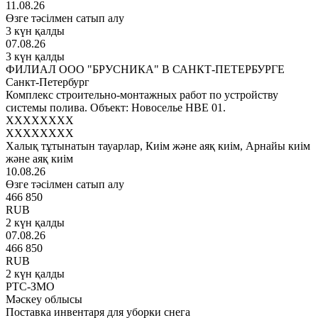
11.08.26
Өзге тәсілмен сатып алу
3 күн қалды
07.08.26
3 күн қалды
ФИЛИАЛ ООО "БРУСНИКА" В САНКТ-ПЕТЕРБУРГЕ
Санкт-Петербург
Комплекс строительно-монтажных работ по устройству
системы полива. Объект: Новоселье НВЕ 01.
XXXXXXXX
XXXXXXXX
Халық тұтынатын тауарлар, Киім және аяқ киім, Арнайы киім
және аяқ киім
10.08.26
Өзге тәсілмен сатып алу
466 850
RUB
2 күн қалды
07.08.26
466 850
RUB
2 күн қалды
РТС-ЗМО
Мәскеу облысы
Поставка инвентаря для уборки снега