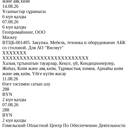
және аяқ киім
14.08.26
Ұсыныстар сұранысы
6 күн қалды
07.08.26
6 күн қалды
Геопромайнинг, ООО
Мәскеу
ВТЦБ-001495. Закупка. Мебель, техника и оборудование АБК
со столовой. Для АО "Висмут"
XXXXXXX
XXXXXXXXXXXXXXXXXXXXXXXXX
Халық тұтынатын тауарлар, Кеңсе, үй, Кондиционерлер,
Жиһаз, Киім және аяқ киім, Тұрмыстық химия, Арнайы киім
және аяқ киім, Үйге күтім жасау
11.08.26
Өзге тәсілмен сатып алу
288
BYN
2 күн қалды
07.08.26
288
BYN
2 күн қалды
Гомельский Областной Центр По Обеспечению Деятельности