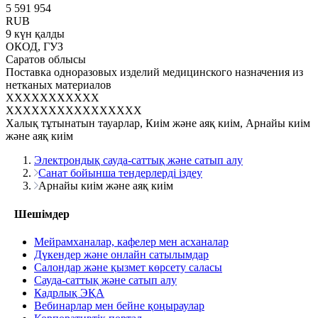
5 591 954
RUB
9 күн қалды
ОКОД, ГУЗ
Саратов облысы
Поставка одноразовых изделий медицинского назначения из
нетканых материалов
XXXXXXXXXXX
XXXXXXXXXXXXXXXX
Халық тұтынатын тауарлар, Киім және аяқ киім, Арнайы киім
және аяқ киім
Электрондық сауда-саттық және сатып алу
Санат бойынша тендерлерді іздеу
Арнайы киім және аяқ киім
Шешімдер
Мейрамханалар, кафелер мен асханалар
Дүкендер және онлайн сатылымдар
Салондар және қызмет көрсету саласы
Сауда-саттық және сатып алу
Кадрлық ЭҚА
Вебинарлар мен бейне қоңыраулар