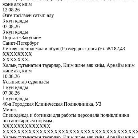
және аяқ киім
12.08.26
Өзге тәсілмен сатып алу
3 күн қалды
07.08.26
3 күн қалды
Портал «Закупай»
Санкт-Петербург
Летняя спецодежда и обувь(Размер,рост,нога)56-58/182,43
XXXXXXXX
XXXXXXX
Халық тұтынатын тауарлар, Киім және аяқ киім, Арнайы киім
және аяқ киім
10.08.26
Ұсыныстар сұранысы
1 күн қалды
07.08.26
1 күн қалды
40-я Городская Клиническая Поликлиника, УЗ
Минск
Спецодежда и ботинки для работы персонала поликлиники
по санитарным нормам.
XXXXXXXXXXXXX
XXXXXXXXXXXXXXXXXXXXXXXXXXXXXXXXXXXX
Халық тұтынатын тауарлар, Киім және аяқ киім, Арнайы киім