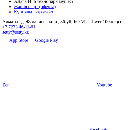
Astana Hub технопарк мүшесі
Жария шарт (оферта)
Құпиялылық саясаты
Алматы қ., Жумалиева көш., 86-үй, БО Viia Tower 100-кеңсе
+7 7273 46-11-61
setty@setty.kz
App Store
Google Play
Zen
Youtube
Facebook