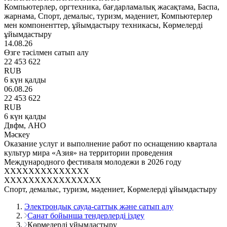
Компьютерлер, оргтехника, бағдарламалық жасақтама, Баспа,
жарнама, Спорт, демалыс, туризм, мәдениет, Компьютерлер
мен компоненттер, ұйымдастыру техникасы, Көрмелерді
ұйымдастыру
14.08.26
Өзге тәсілмен сатып алу
22 453 622
RUB
6 күн қалды
06.08.26
22 453 622
RUB
6 күн қалды
Двфм, АНО
Мәскеу
Оказание услуг и выполнение работ по оснащению квартала
культур мира «Азия» на территории проведения
Международного фестиваля молодежи в 2026 году
XXXXXXXXXXXXXX
XXXXXXXXXXXXXXXX
Спорт, демалыс, туризм, мәдениет, Көрмелерді ұйымдастыру
Электрондық сауда-саттық және сатып алу
Санат бойынша тендерлерді іздеу
Көрмелерді ұйымдастыру