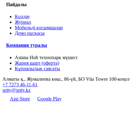
Пайдалы
Қолдау
Журнал
Мобильді қосымшалар
Демо нұсқасы
Компания туралы
Astana Hub технопарк мүшесі
Жария шарт (оферта)
Құпиялылық саясаты
Алматы қ., Жумалиева көш., 86-үй, БО Viia Tower 100-кеңсе
+7 7273 46-11-61
setty@setty.kz
App Store
Google Play