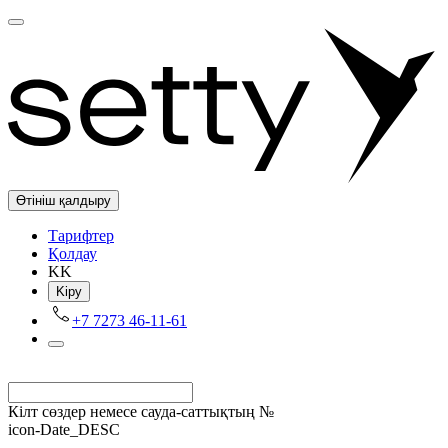
Өтініш қалдыру
Tарифтер
Қолдау
KK
Kіру
+7 7273 46-11-61
Кілт сөздер немесе сауда-саттықтың №
icon-Date_DESC