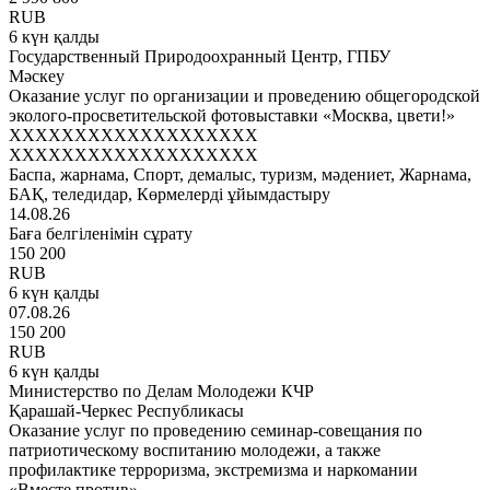
RUB
6 күн қалды
Государственный Природоохранный Центр, ГПБУ
Мәскеу
Оказание услуг по организации и проведению общегородской
эколого-просветительской фотовыставки «Москва, цвети!»
XXXXXXXXXXXXXXXXXXX
XXXXXXXXXXXXXXXXXXX
Баспа, жарнама, Спорт, демалыс, туризм, мәдениет, Жарнама,
БАҚ, теледидар, Көрмелерді ұйымдастыру
14.08.26
Баға белгіленімін сұрату
150 200
RUB
6 күн қалды
07.08.26
150 200
RUB
6 күн қалды
Министерство по Делам Молодежи КЧР
Қарашай-Черкес Республикасы
Оказание услуг по проведению семинар-совещания по
патриотическому воспитанию молодежи, а также
профилактике терроризма, экстремизма и наркомании
«Вместе против»