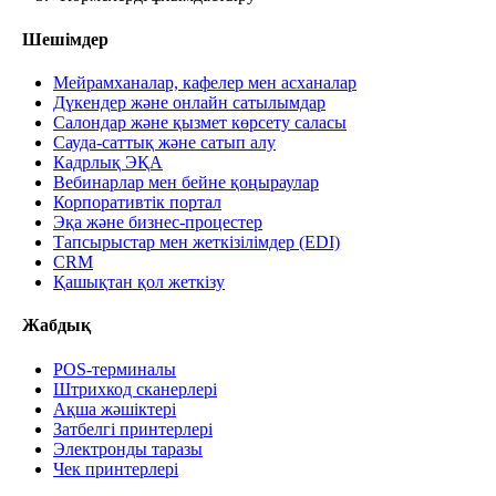
Шешімдер
Мейрамханалар, кафелер мен асханалар
Дүкендер және онлайн сатылымдар
Салондар және қызмет көрсету саласы
Сауда-саттық және сатып алу
Кадрлық ЭҚА
Вебинарлар мен бейне қоңыраулар
Корпоративтік портал
Эқа және бизнес-процестер
Тапсырыстар мен жеткізілімдер (EDI)
CRM
Қашықтан қол жеткізу
Жабдық
POS-терминалы
Штрихкод сканерлері
Ақша жәшіктері
Затбелгі принтерлері
Электронды таразы
Чек принтерлері