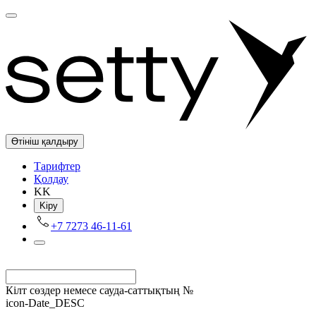
Өтініш қалдыру
Tарифтер
Қолдау
KK
Kіру
+7 7273 46-11-61
Кілт сөздер немесе сауда-саттықтың №
icon-Date_DESC