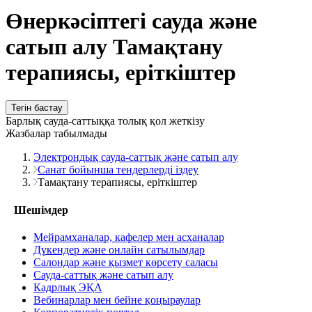
Өнеркәсіптегі сауда және
сатып алу Тамақтану
терапиясы, еріткіштер
Тегін бастау
Барлық сауда-саттыққа толық қол жеткізу
Жазбалар табылмады
Электрондық сауда-саттық және сатып алу
Санат бойынша тендерлерді іздеу
Тамақтану терапиясы, еріткіштер
Шешімдер
Мейрамханалар, кафелер мен асханалар
Дүкендер және онлайн сатылымдар
Салондар және қызмет көрсету саласы
Сауда-саттық және сатып алу
Кадрлық ЭҚА
Вебинарлар мен бейне қоңыраулар