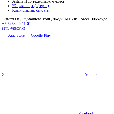
Astana Hub технопарк мүшесі
Жария шарт (оферта)
Құпиялылық саясаты
Алматы қ., Жумалиева көш., 86-үй, БО Viia Tower 100-кеңсе
+7 7273 46-11-61
setty@setty.kz
App Store
Google Play
Zen
Youtube
Facebook