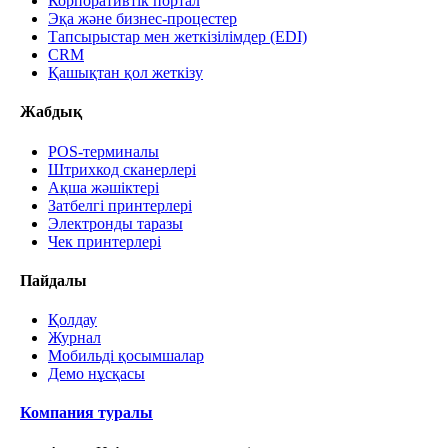
Корпоративтік портал
Эқа және бизнес-процестер
Тапсырыстар мен жеткізілімдер (EDI)
CRM
Қашықтан қол жеткізу
Жабдық
POS-терминалы
Штрихкод сканерлері
Ақша жәшіктері
Затбелгі принтерлері
Электронды таразы
Чек принтерлері
Пайдалы
Қолдау
Журнал
Мобильді қосымшалар
Демо нұсқасы
Компания туралы