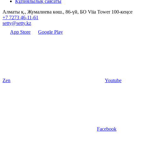
Құпиялылық саясаты
Алматы қ., Жумалиева көш., 86-үй, БО Viia Tower 100-кеңсе
+7 7273 46-11-61
setty@setty.kz
App Store
Google Play
Zen
Youtube
Facebook