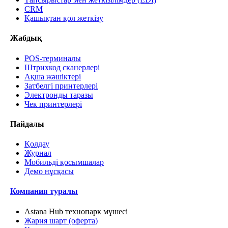
CRM
Қашықтан қол жеткізу
Жабдық
POS-терминалы
Штрихкод сканерлері
Ақша жәшіктері
Затбелгі принтерлері
Электронды таразы
Чек принтерлері
Пайдалы
Қолдау
Журнал
Мобильді қосымшалар
Демо нұсқасы
Компания туралы
Astana Hub технопарк мүшесі
Жария шарт (оферта)