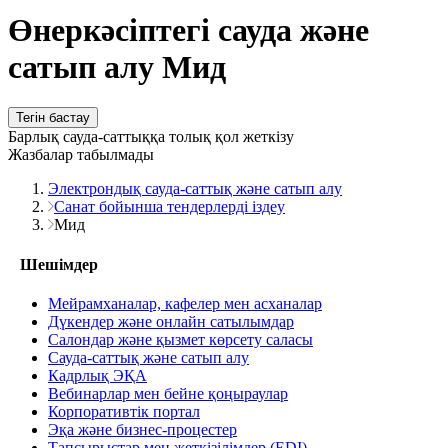
Өнеркәсіптегі сауда және
сатып алу Мид
Тегін бастау
Барлық сауда-саттыққа толық қол жеткізу
Жазбалар табылмады
Электрондық сауда-саттық және сатып алу
Санат бойынша тендерлерді іздеу
Мид
Шешімдер
Мейрамханалар, кафелер мен асханалар
Дүкендер және онлайн сатылымдар
Салондар және қызмет көрсету саласы
Сауда-саттық және сатып алу
Кадрлық ЭҚА
Вебинарлар мен бейне қоңыраулар
Корпоративтік портал
Эқа және бизнес-процестер
Тапсырыстар мен жеткізілімдер (EDI)