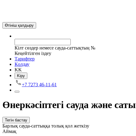
Өтініш қалдыру
Кілт сөздер немесе сауда-саттықтың №
Кеңейтілген іздеу
Tарифтер
Қолдау
KK
Kіру
+7 7273 46-11-61
Өнеркәсіптегі сауда және саты
Тегін бастау
Барлық сауда-саттыққа толық қол жеткізу
Аймақ