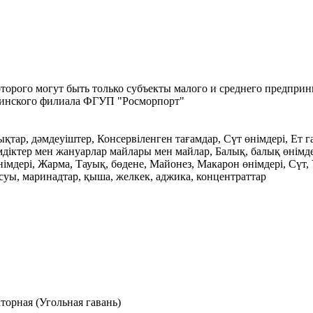
орого могут быть только субъекты малого и среднего предприн
линского филиала ФГУП "Росморпорт"
дықтар, дәмдеуіштер, Консервіленген тағамдар, Сүт өнімдері, Ет 
діктер мен жануарлар майлары мен майлар, Балық, балық өнімдері
дері, Жарма, Тауық, бөдене, Майонез, Макарон өнімдері, Сүт, Ұн
суы, маринадтар, қыша, желкек, аджика, концентраттар
торная (Угольная гавань)