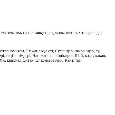
имательства, на поставку продовольственных товаров для
гастрономиясы, Ет және құс еті, Сусындар, шырындар, су,
, теңіз өнімдері, Нан және нан өнімдері, Шай, кофе, какао,
, крахмал, ұнтақ, Ет консервілері, Қант, тұз,