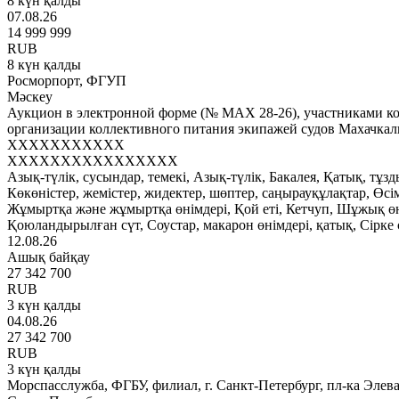
8 күн қалды
07.08.26
14 999 999
RUB
8 күн қалды
Росморпорт, ФГУП
Мәскеу
Аукцион в электронной форме (№ МАХ 28-26), участниками кот
организации коллективного питания экипажей судов Махачка
XXXXXXXXXXX
XXXXXXXXXXXXXXXX
Азық-түлік, сусындар, темекі, Азық-түлік, Бакалея, Қатық, тұз
Көкөністер, жемістер, жидектер, шөптер, саңырауқұлақтар, Өсім
Жұмыртқа және жұмыртқа өнімдері, Қой еті, Кетчуп, Шұжық өнім
Қоюландырылған сүт, Соустар, макарон өнімдері, қатық, Сірке 
12.08.26
Ашық байқау
27 342 700
RUB
3 күн қалды
04.08.26
27 342 700
RUB
3 күн қалды
Морспасслужба, ФГБУ, филиал, г. Санкт-Петербург, пл-ка Элева