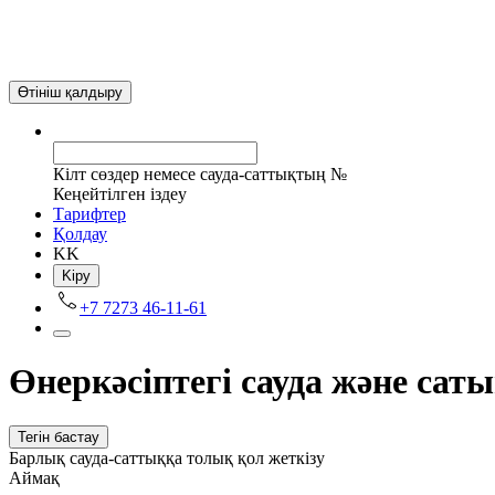
Өтініш қалдыру
Кілт сөздер немесе сауда-саттықтың №
Кеңейтілген іздеу
Tарифтер
Қолдау
KK
Kіру
+7 7273 46-11-61
Өнеркәсіптегі сауда және сат
Тегін бастау
Барлық сауда-саттыққа толық қол жеткізу
Аймақ