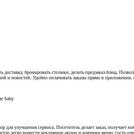
 доставку, бронировать столики, делать предзаказ блюд. Позвол
ий и новостей. Удобно оплачивать заказы прямо в приложении, 
р для улучшения сервиса. Посетитель делает заказ, получает ном
итор легко вывести рекламные акции и новинки меню: гость озна