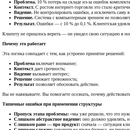
Проблема.
10 % потерь на складе из‑за ошибок комплект
Контекст.
С ростом интернет‑торговли это стало критич
Видение.
Не контролировать ошибки, а исключить саму 
Решение.
Система с компьютерным зрением не позволяет 
Результат.
Ошибки — с 10 % до 0,1 %. Клиентская удовл
Клиенту не пришлось верить — он увидел свою ситуацию в но
Почему это работает
Эта логика совпадает с тем, как устроено принятие решений:
Проблема
включает внимание;
Контекст
дает срочность;
Видение
вызывает интерес;
Решение
снижает тревожность;
Результат
позволяет обосновать действие.
Вы не навязываете. Вы помогаете осознать, почему действоват
Типичные ошибки при применении структуры
Пропуск этапа проблемы:
«мы уже решили, что это нуж
Слишком абстрактное видение:
оно должно удивлять, н
Слишком рано — про продукт:
сначала — ситуация клие
Слишком сложно:
говорите на языке бизнеса, не технол