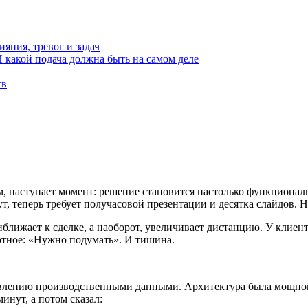
яния, тревог и задач
И какой подача должна быть на самом деле
тв
 наступает момент: решение становится настолько функциональ
ут, теперь требует получасовой презентации и десятка слайдов. 
ижает к сделке, а наоборот, увеличивает дистанцию. У клиента
артное: «Нужно подумать». И тишина.
авлению производственными данными. Архитектура была мощной
нут, а потом сказал: