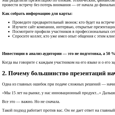
Мы разделили презентацию по блокам: технический, финансов
провести встречу без потерь внимания — от начала до финальн
Как собрать информацию для карты:
Проведите предварительный звонок: кто будет на встрече
Изучите сайт компании, интервью, открытые презентаци
Посмотрите профили участников в профессиональных сет
Спросите коллег, кто уже имел опыт общения с этим клие
Инвестиции в анализ аудитории — это не подготовка, а 50 %
Когда вы говорите с каждым участником на его языке и о его з
2. Почему большинство презентаций нач
Одна из главных ошибок при подаче сложных решений — начина
«Мы 15 лет на рынке, у нас инновационный продукт...» Дальш
Все это — важно. Но не сначала.
Такой подход работает против вас. Он не дает ответ на главны