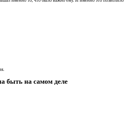
ышал именно то, что было важно ему. И именно это позволило
ия.
на быть на самом деле