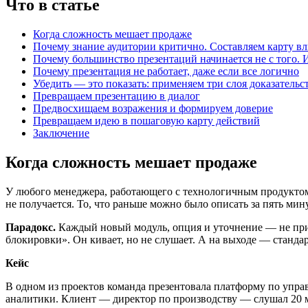
Что в статье
Когда сложность мешает продаже
Почему знание аудитории критично. Составляем карту вли
Почему большинство презентаций начинается не с того. 
Почему презентация не работает, даже если все логично
Убедить — это показать: применяем три слоя доказательс
Превращаем презентацию в диалог
Предвосхищаем возражения и формируем доверие
Превращаем идею в пошаговую карту действий
Заключение
Когда сложность мешает продаже
У любого менеджера, работающего с технологичным продуктом,
не получается. То, что раньше можно было описать за пять мин
Парадокс.
Каждый новый модуль, опция и уточнение — не прибл
блокировки». Он кивает, но не слушает. А на выходе — станд
Кейс
В одном из проектов команда презентовала платформу по упр
аналитики. Клиент — директор по производству — слушал 20 ми