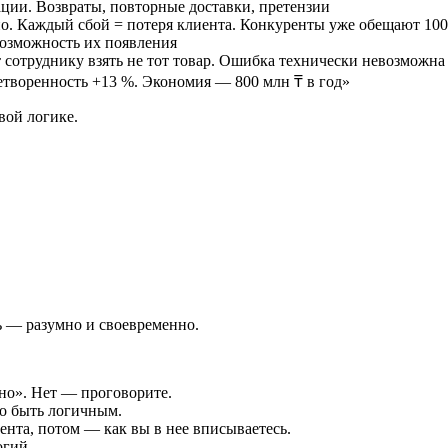
ации. Возвраты, повторные доставки, претензии
но. Каждый сбой = потеря клиента. Конкуренты уже обещают 100
возможность их появления
сотруднику взять не тот товар. Ошибка технически невозможна
етворенность +13 %. Экономия — 800 млн ₸ в год»
вой логике.
ь — разумно и своевременно.
но». Нет — проговорите.
о быть логичным.
нта, потом — как вы в нее вписываетесь.
огий.