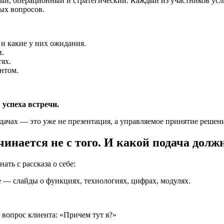
ый, операционный и стратегический. Каждый из участников усл
ых вопросов.
 и какие у них ожидания.
и.
ях.
нтом.
 успеха встречи.
адачах — это уже не презентация, а управляемое принятие решен
инается не с того. И какой подача долж
ть с рассказа о себе:
е — слайды о функциях, технологиях, цифрах, модулях.
й вопрос клиента: «Причем тут я?»