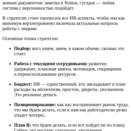
живым документом: заметка в Notion, гуглдок — любая
система с версионностью подойдет.
В стратегии стоит прописать все HR‑аспекты, чтобы она как
минимум верхнеуровнево включала актуальные вопросы
работы с людьми.
Основные блоки стратегии:
Подбор:
кого ищем, зачем, в каком объеме, сколько это
стоит.
Работа с текущими сотрудниками:
развитие,
удержание, плановая замена, мотивация, сокращения
и переиспользование ресурсов.
Бюджет:
HR — единственный, кто закладывает в план
расходы на абсентеизм, простои, декреты, увольнения.
Это реальные деньги.
Позиционирование:
как нас воспринимает рынок труда,
что мы будем делать, если к нам как работодателю резко
упадет интерес.
План B:
что будем делать, если всё пойдет не по плану.
Сейчас это мастхев: стагнации, увольнения,