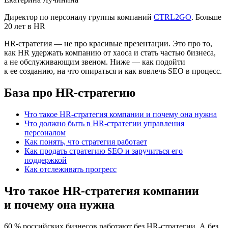
Директор по персоналу группы компаний
CTRL2GO
. Больше
20 лет в HR
HR‑стратегия — не про красивые презентации. Это про то,
как HR удержать компанию от хаоса и стать частью бизнеса,
а не обслуживающим звеном. Ниже — как подойти
к ее созданию, на что опираться и как вовлечь SEO в процесс.
База про HR‑стратегию
Что такое HR‑стратегия компании и почему она нужна
Что должно быть в HR‑стратегии управления
персоналом
Как понять, что стратегия работает
Как продать стратегию SEO и заручиться его
поддержкой
Как отслеживать прогресс
Что такое HR‑стратегия компании
и почему она нужна
60 % российских бизнесов работают без HR‑стратегии. А без