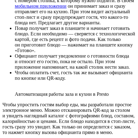
с номером столика, к которому нужно подойти. В своем
мобильном приложении
он принимает заказ и сразу
отправляет его на кухню. При этом видит актуальный
стоп‑лист и сразу предупреждает гостя, что какого‑то
блюда нет. Предлагает другие варианты.
Повар получает заказ в планшете и начинает готовить
блюдо. Если необходимо — сверяется с технологической
картой, где есть рецепт и фото подачи. Как только
он приготовит блюдо — нажимает на планшете кнопку
«Готово».
Официант получает уведомление о готовности блюда
и относит его гостю, пока не остыло. При этом
приложение напоминает, на какой столик нести заказ.
Чтобы оплатить счет, гость так же вызывает официанта
по кнопке или QR‑коду.
Автоматизация работы зала и кухни в Presto
Чтобы упростить гостям выбор еды, мы разработали простое
электронное меню. Можно отсканировать QR‑код за столом
и увидеть наглядный каталог с фотографиями блюд, составом,
калорийностью и ценами. Если блюдо находится в стоп‑листе,
гость сразу это увидит. Как только он определится с заказом,
то нажмет кнопку вызова официанта прямо в меню.