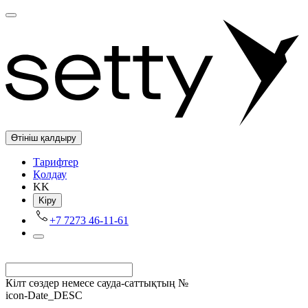
Өтініш қалдыру
Tарифтер
Қолдау
KK
Kіру
+7 7273 46-11-61
Кілт сөздер немесе сауда-саттықтың №
icon-Date_DESC