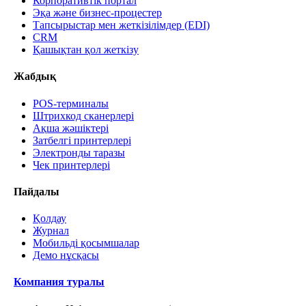
Корпоративтік портал
Эқа және бизнес-процестер
Тапсырыстар мен жеткізілімдер (EDI)
CRM
Қашықтан қол жеткізу
Жабдық
POS-терминалы
Штрихкод сканерлері
Ақша жәшіктері
Затбелгі принтерлері
Электронды таразы
Чек принтерлері
Пайдалы
Қолдау
Журнал
Мобильді қосымшалар
Демо нұсқасы
Компания туралы