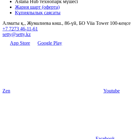
Astana Hub технопарк мүшесі
Жария шарт (оферта)
Құпиялылық саясаты
Алматы қ., Жумалиева көш., 86-үй, БО Viia Tower 100-кеңсе
+7 7273 46-11-61
setty@setty.kz
App Store
Google Play
Zen
Youtube
Facebook