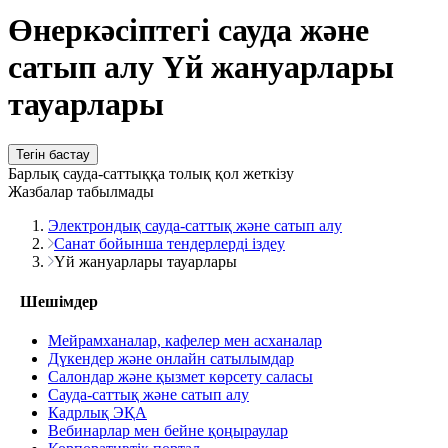
Өнеркәсіптегі сауда және
сатып алу Үй жануарлары
тауарлары
Тегін бастау
Барлық сауда-саттыққа толық қол жеткізу
Жазбалар табылмады
Электрондық сауда-саттық және сатып алу
Санат бойынша тендерлерді іздеу
Үй жануарлары тауарлары
Шешімдер
Мейрамханалар, кафелер мен асханалар
Дүкендер және онлайн сатылымдар
Салондар және қызмет көрсету саласы
Сауда-саттық және сатып алу
Кадрлық ЭҚА
Вебинарлар мен бейне қоңыраулар