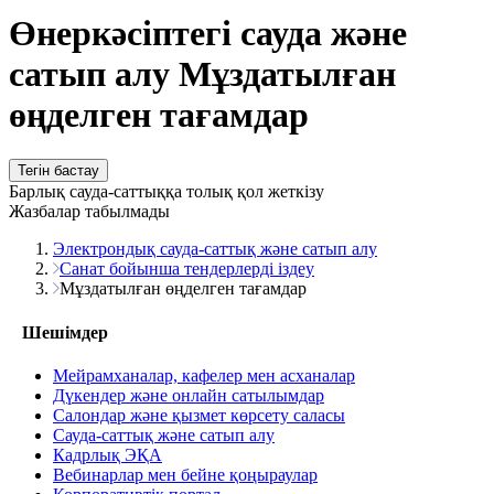
Өнеркәсіптегі сауда және
сатып алу Мұздатылған
өңделген тағамдар
Тегін бастау
Барлық сауда-саттыққа толық қол жеткізу
Жазбалар табылмады
Электрондық сауда-саттық және сатып алу
Санат бойынша тендерлерді іздеу
Мұздатылған өңделген тағамдар
Шешімдер
Мейрамханалар, кафелер мен асханалар
Дүкендер және онлайн сатылымдар
Салондар және қызмет көрсету саласы
Сауда-саттық және сатып алу
Кадрлық ЭҚА
Вебинарлар мен бейне қоңыраулар