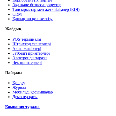
Корпоративтік портал
Эқа және бизнес-процестер
Тапсырыстар мен жеткізілімдер (EDI)
CRM
Қашықтан қол жеткізу
Жабдық
POS-терминалы
Штрихкод сканерлері
Ақша жәшіктері
Затбелгі принтерлері
Электронды таразы
Чек принтерлері
Пайдалы
Қолдау
Журнал
Мобильді қосымшалар
Демо нұсқасы
Компания туралы