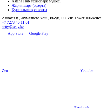
Astana Hub технопарк мүшесі
Жария шарт (оферта)
Құпиялылық саясаты
Алматы қ., Жумалиева көш., 86-үй, БО Viia Tower 100-кеңсе
+7 7273 46-11-61
setty@setty.kz
App Store
Google Play
Zen
Youtube
Facebook