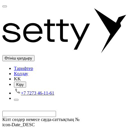
Өтініш қалдыру
Tарифтер
Қолдау
KK
Kіру
+7 7273 46-11-61
Кілт сөздер немесе сауда-саттықтың №
icon-Date_DESC