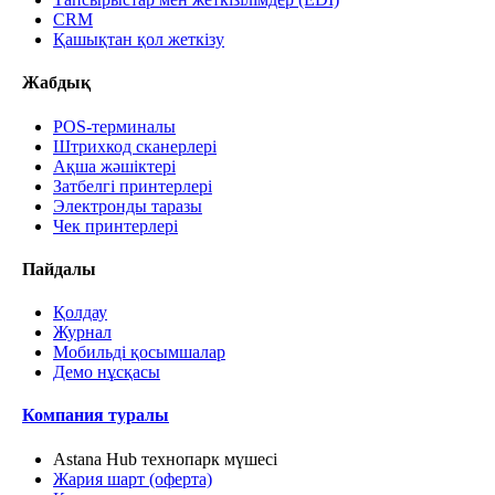
CRM
Қашықтан қол жеткізу
Жабдық
POS-терминалы
Штрихкод сканерлері
Ақша жәшіктері
Затбелгі принтерлері
Электронды таразы
Чек принтерлері
Пайдалы
Қолдау
Журнал
Мобильді қосымшалар
Демо нұсқасы
Компания туралы
Astana Hub технопарк мүшесі
Жария шарт (оферта)