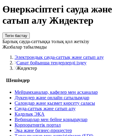
Өнеркәсіптегі сауда және
сатып алу Жидектер
Тегін бастау
Барлық сауда-саттыққа толық қол жеткізу
Жазбалар табылмады
Электрондық сауда-саттық және сатып алу
Санат бойынша тендерлерді іздеу
Жидектер
Шешімдер
Мейрамханалар, кафелер мен асханалар
Дүкендер және онлайн сатылымдар
Салондар және қызмет көрсету саласы
Сауда-саттық және сатып алу
Кадрлық ЭҚА
Вебинарлар мен бейне қоңыраулар
Корпоративтік портал
Эқа және бизнес-процестер
Тапсырыстар мен жеткізілімдер (EDI)