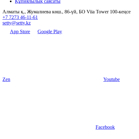
Құпиялылық саясаты
Алматы қ., Жумалиева көш., 86-үй, БО Viia Tower 100-кеңсе
+7 7273 46-11-61
setty@setty.kz
App Store
Google Play
Zen
Youtube
Facebook