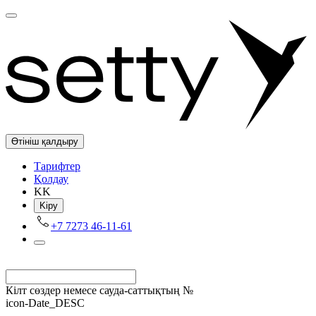
Өтініш қалдыру
Tарифтер
Қолдау
KK
Kіру
+7 7273 46-11-61
Кілт сөздер немесе сауда-саттықтың №
icon-Date_DESC