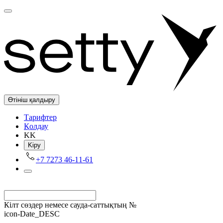
Өтініш қалдыру
Tарифтер
Қолдау
KK
Kіру
+7 7273 46-11-61
Кілт сөздер немесе сауда-саттықтың №
icon-Date_DESC