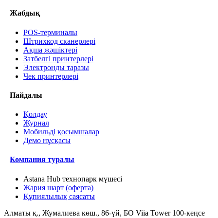
Жабдық
POS-терминалы
Штрихкод сканерлері
Ақша жәшіктері
Затбелгі принтерлері
Электронды таразы
Чек принтерлері
Пайдалы
Қолдау
Журнал
Мобильді қосымшалар
Демо нұсқасы
Компания туралы
Astana Hub технопарк мүшесі
Жария шарт (оферта)
Құпиялылық саясаты
Алматы қ., Жумалиева көш., 86-үй, БО Viia Tower 100-кеңсе