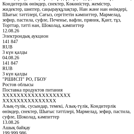
Кондитерлік өнімдер, снектер, Көкөністер, жемістер,
жидектер, шөптер, саңырауқұлақтар, Нан және нан өнімдері,
Шығыс тәттілері, Сағыз, сергітетін кәмпиттер, Мармелад,
зефир, пастила, суфле, Печенье, вафли, пряник, Қант, тұз,
Торттар, тәтті нан, Шоколад, кәмпиттер
12.08.26
Электрондық аукцион
141 847
RUB
3 күн қалды
04.08.26
141 847
RUB
3 күн қалды
"РШИСП" РО, ГБОУ
Ростов облысы
Поставка продуктов питания
XXXXXXXXXXXXXXXXXXX
XXXXXXXXXXXXXXX
Азық-түлік, сусындар, темекі, Азық-түлік, Кондитерлік
өнімдер, снектер, Шығыс тәттілері, Мармелад, зефир, пастила,
суфле, Шоколад, кәмпиттер
13.08.26
Ашық байқау
199 999 986