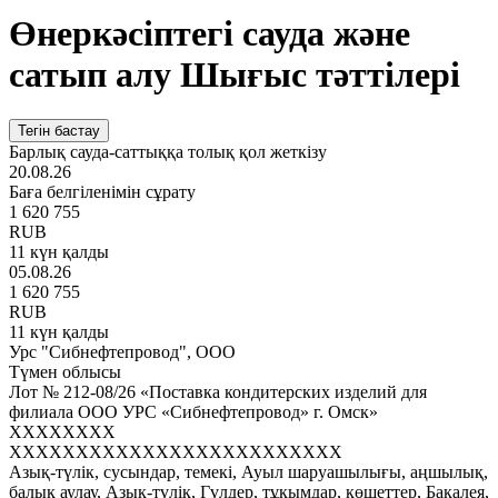
Өнеркәсіптегі сауда және
сатып алу Шығыс тәттілері
Тегін бастау
Барлық сауда-саттыққа толық қол жеткізу
20.08.26
Баға белгіленімін сұрату
1 620 755
RUB
11 күн қалды
05.08.26
1 620 755
RUB
11 күн қалды
Урс "Сибнефтепровод", ООО
Түмен облысы
Лот № 212-08/26 «Поставка кондитерских изделий для
филиала ООО УРС «Сибнефтепровод» г. Омск»
XXXXXXXX
XXXXXXXXXXXXXXXXXXXXXXXXX
Азық-түлік, сусындар, темекі, Ауыл шаруашылығы, аңшылық,
балық аулау, Азық-түлік, Гүлдер, тұқымдар, көшеттер, Бакалея,