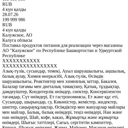
RUB
4 күн қалды
28.07.26
199 999 986
RUB
4 күн қалды
Калужское, АО
Калуга облысы
Поставка продуктов питания для реализации через магазины
АО "Калужское" по Республике Башкортостан и Удмуртской
Республике
XXXXXXXXXXX
XXXXXXXXXXXXXXXX
Азық-түлік, сусындар, темекі, Ауыл шаруашылығы, аңшылық,
балық аулау, Химия өнеркәсібі, Азық-түлік, Өсімдік
шаруашылығы, Реактивтер мен химиялық заттар, Бакалея,
Балалар тағамы мен диеталық тамақтану, Қатық, тұздықтар,
дәмдеуіштер, Кондитерлік өнімдер, снектер, Консервіленген
тағамдар, Сүт өнімдері, Ет гастрономиясы, Ет және құс еті,
Сусындар, шырындар, су, Көкөністер, жемістер, жидектер,
шөптер, саңырауқұлақтар, Өсімдіктер мен жануарлар майлары
мен майлар, Балық, балық өнімдері, теңіз өнімдері, Нан және
нан өнімдері, Шай, кофе, какао, Жұмыртқа және жұмыртқа
өнімдері, Шығыс тәттілері, Сағыз, сергітетін кәмпиттер,
Кетчуп, Шұжық өнімдері, Жарма, Майонез, Макарон өнімдері,