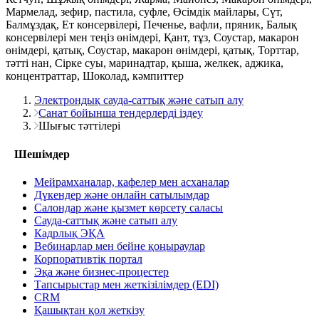
Мармелад, зефир, пастила, суфле, Өсімдік майлары, Сүт,
Балмұздақ, Ет консервілері, Печенье, вафли, пряник, Балық
консервілері мен теңіз өнімдері, Қант, тұз, Соустар, макарон
өнімдері, қатық, Соустар, макарон өнімдері, қатық, Торттар,
тәтті нан, Сірке суы, маринадтар, қыша, желкек, аджика,
концентраттар, Шоколад, кәмпиттер
Электрондық сауда-саттық және сатып алу
Санат бойынша тендерлерді іздеу
Шығыс тәттілері
Шешімдер
Мейрамханалар, кафелер мен асханалар
Дүкендер және онлайн сатылымдар
Салондар және қызмет көрсету саласы
Сауда-саттық және сатып алу
Кадрлық ЭҚА
Вебинарлар мен бейне қоңыраулар
Корпоративтік портал
Эқа және бизнес-процестер
Тапсырыстар мен жеткізілімдер (EDI)
CRM
Қашықтан қол жеткізу