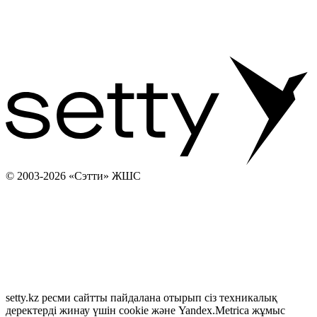
© 2003-2026 «Сэтти» ЖШС
setty.kz ресми сайтты пайдалана отырып сіз техникалық
деректерді жинау үшін cookie және Yandex.Metrica жұмыс