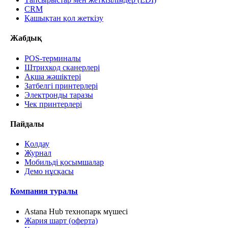
CRM
Қашықтан қол жеткізу
Жабдық
POS-терминалы
Штрихкод сканерлері
Ақша жәшіктері
Затбелгі принтерлері
Электронды таразы
Чек принтерлері
Пайдалы
Қолдау
Журнал
Мобильді қосымшалар
Демо нұсқасы
Компания туралы
Astana Hub технопарк мүшесі
Жария шарт (оферта)