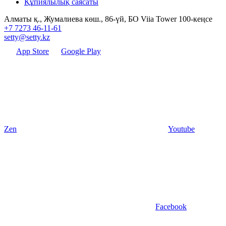
Құпиялылық саясаты
Алматы қ., Жумалиева көш., 86-үй, БО Viia Tower 100-кеңсе
+7 7273 46-11-61
setty@setty.kz
App Store
Google Play
Zen
Youtube
Facebook