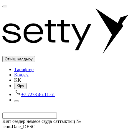
Өтініш қалдыру
Tарифтер
Қолдау
KK
Kіру
+7 7273 46-11-61
Кілт сөздер немесе сауда-саттықтың №
icon-Date_DESC