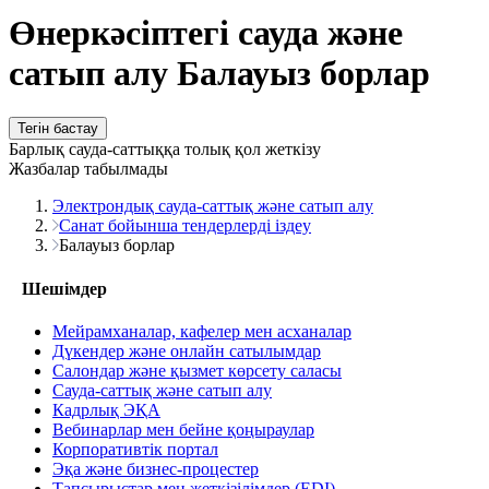
Өнеркәсіптегі сауда және
сатып алу Балауыз борлар
Тегін бастау
Барлық сауда-саттыққа толық қол жеткізу
Жазбалар табылмады
Электрондық сауда-саттық және сатып алу
Санат бойынша тендерлерді іздеу
Балауыз борлар
Шешімдер
Мейрамханалар, кафелер мен асханалар
Дүкендер және онлайн сатылымдар
Салондар және қызмет көрсету саласы
Сауда-саттық және сатып алу
Кадрлық ЭҚА
Вебинарлар мен бейне қоңыраулар
Корпоративтік портал
Эқа және бизнес-процестер
Тапсырыстар мен жеткізілімдер (EDI)