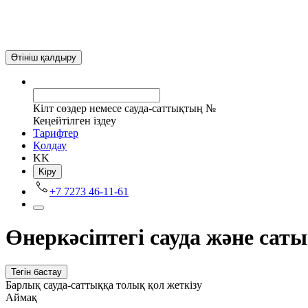
Өтініш қалдыру
Кілт сөздер немесе сауда-саттықтың №
Кеңейтілген іздеу
Tарифтер
Қолдау
KK
Kіру
+7 7273 46-11-61
Өнеркәсіптегі сауда және сат
Тегін бастау
Барлық сауда-саттыққа толық қол жеткізу
Аймақ