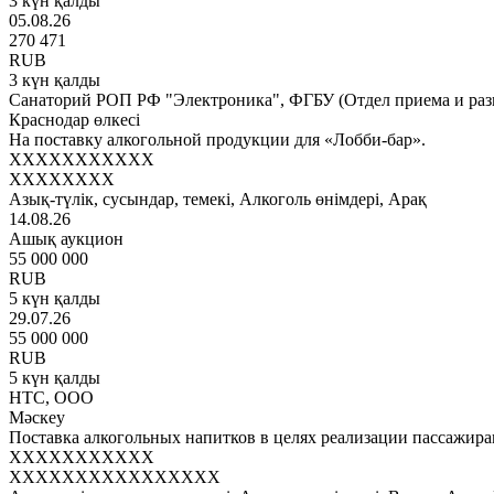
3 күн қалды
05.08.26
270 471
RUB
3 күн қалды
Санаторий РОП РФ "Электроника", ФГБУ (Отдел приема и раз
Краснодар өлкесі
На поставку алкогольной продукции для «Лобби-бар».
XXXXXXXXXXX
XXXXXXXX
Азық-түлік, сусындар, темекі, Алкоголь өнімдері, Арақ
14.08.26
Ашық аукцион
55 000 000
RUB
5 күн қалды
29.07.26
55 000 000
RUB
5 күн қалды
НТС, ООО
Мәскеу
Поставка алкогольных напитков в целях реализации пассажира
XXXXXXXXXXX
XXXXXXXXXXXXXXXX