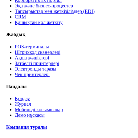
Корпоративтік портал
Эқа және бизнес-процестер
Тапсырыстар мен жеткізілімдер (EDI)
CRM
Қашықтан қол жеткізу
Жабдық
POS-терминалы
Штрихкод сканерлері
Ақша жәшіктері
Затбелгі принтерлері
Электронды таразы
Чек принтерлері
Пайдалы
Қолдау
Журнал
Мобильді қосымшалар
Демо нұсқасы
Компания туралы