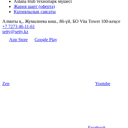
Astana Hub технопарк мүшесі
Жария шарт (оферта)
Құпиялылық саясаты
Алматы қ., Жумалиева көш., 86-үй, БО Viia Tower 100-кеңсе
+7 7273 46-11-61
setty@setty.kz
App Store
Google Play
Zen
Youtube
Facebook