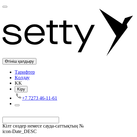
Өтініш қалдыру
Tарифтер
Қолдау
KK
Kіру
+7 7273 46-11-61
Кілт сөздер немесе сауда-саттықтың №
icon-Date_DESC