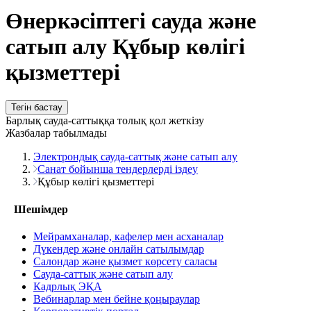
Өнеркәсіптегі сауда және
сатып алу Құбыр көлігі
қызметтері
Тегін бастау
Барлық сауда-саттыққа толық қол жеткізу
Жазбалар табылмады
Электрондық сауда-саттық және сатып алу
Санат бойынша тендерлерді іздеу
Құбыр көлігі қызметтері
Шешімдер
Мейрамханалар, кафелер мен асханалар
Дүкендер және онлайн сатылымдар
Салондар және қызмет көрсету саласы
Сауда-саттық және сатып алу
Кадрлық ЭҚА
Вебинарлар мен бейне қоңыраулар