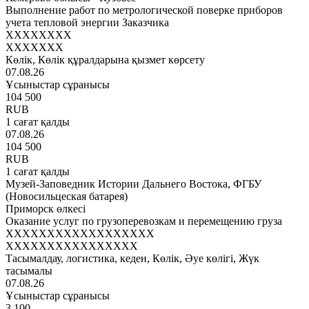
Выполнение работ по метрологической поверке приборов
учета тепловой энергии Заказчика
XXXXXXXX
XXXXXXX
Көлік, Көлік құралдарына қызмет көрсету
07.08.26
Ұсыныстар сұранысы
104 500
RUB
1 сағат қалды
07.08.26
104 500
RUB
1 сағат қалды
Музей-Заповедник Истории Дальнего Востока, ФГБУ
(Новосильцеская батарея)
Приморск өлкесі
Оказание услуг по грузоперевозкам и перемещению груза
XXXXXXXXXXXXXXXXXX
XXXXXXXXXXXXXXXX
Тасымалдау, логистика, кеден, Көлік, Әуе көлігі, Жүк
тасымалы
07.08.26
Ұсыныстар сұранысы
3 100