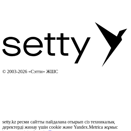
© 2003-2026 «Сэтти» ЖШС
setty.kz ресми сайтты пайдалана отырып сіз техникалық
деректерді жинау үшін cookie және Yandex.Metrica жұмыс