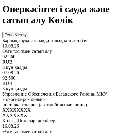
Өнеркәсіптегі сауда және
сатып алу Көлік
Тегін бастау
Барлық сауда-саттыққа толық қол жеткізу
10.08.26
Өзге тәсілмен сатып алу
92 560
RUB
3 күн қалды
07.08.26
92 560
RUB
3 күн қалды
Управление Обеспечения Баганского Района, МКУ
Новосибирск облысы
поставка товаров (автомобильные шины)
XXXXXXXX
XXXXXXX
Көлік, Шиналар, дискілер
16.08.26
Өзге тәсілмен сатып алу