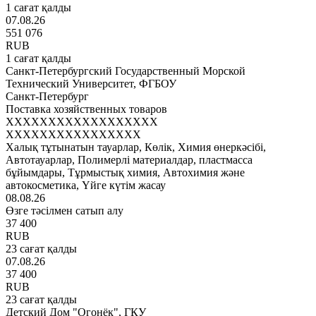
1 сағат қалды
07.08.26
551 076
RUB
1 сағат қалды
Санкт-Петербургский Государственный Морской
Технический Университет, ФГБОУ
Санкт-Петербург
Поставка хозяйственных товаров
XXXXXXXXXXXXXXXXXX
XXXXXXXXXXXXXXXX
Халық тұтынатын тауарлар, Көлік, Химия өнеркәсібі,
Автотауарлар, Полимерлі материалдар, пластмасса
бұйымдары, Тұрмыстық химия, Автохимия және
автокосметика, Үйге күтім жасау
08.08.26
Өзге тәсілмен сатып алу
37 400
RUB
23 сағат қалды
07.08.26
37 400
RUB
23 сағат қалды
Детский Дом "Огонёк", ГКУ