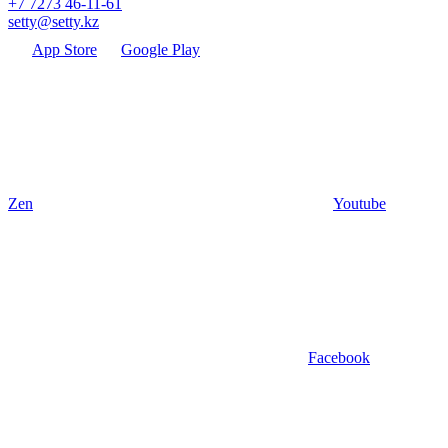
+7 7273 46-11-61
setty@setty.kz
App Store
Google Play
Zen
Youtube
Facebook