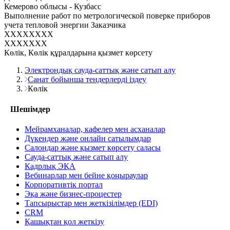
Кемерово облысы - Кузбасс
Выполнение работ по метрологической поверке приборов
учета тепловой энергии Заказчика
XXXXXXXX
XXXXXXX
Көлік, Көлік құралдарына қызмет көрсету
Электрондық сауда-саттық және сатып алу
Санат бойынша тендерлерді іздеу
Көлік
Шешімдер
Мейрамханалар, кафелер мен асханалар
Дүкендер және онлайн сатылымдар
Салондар және қызмет көрсету саласы
Сауда-саттық және сатып алу
Кадрлық ЭҚА
Вебинарлар мен бейне қоңыраулар
Корпоративтік портал
Эқа және бизнес-процестер
Тапсырыстар мен жеткізілімдер (EDI)
CRM
Қашықтан қол жеткізу