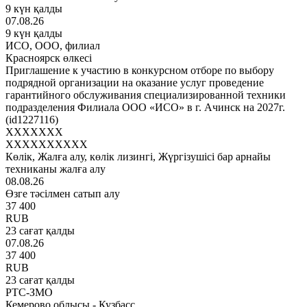
9 күн қалды
07.08.26
9 күн қалды
ИСО, ООО, филиал
Красноярск өлкесі
Приглашение к участию в конкурсном отборе по выбору
подрядной организации на оказание услуг проведение
гарантийного обслуживания специализированной техники
подразделения Филиала ООО «ИСО» в г. Ачинск на 2027г.
(id1227116)
XXXXXXX
XXXXXXXXXX
Көлік, Жалға алу, көлік лизингі, Жүргізушісі бар арнайы
техниканы жалға алу
08.08.26
Өзге тәсілмен сатып алу
37 400
RUB
23 сағат қалды
07.08.26
37 400
RUB
23 сағат қалды
РТС-ЗМО
Кемерово облысы - Кузбасс