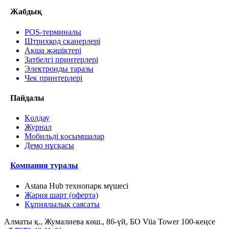
Жабдық
POS-терминалы
Штрихкод сканерлері
Ақша жәшіктері
Затбелгі принтерлері
Электронды таразы
Чек принтерлері
Пайдалы
Қолдау
Журнал
Мобильді қосымшалар
Демо нұсқасы
Компания туралы
Astana Hub технопарк мүшесі
Жария шарт (оферта)
Құпиялылық саясаты
Алматы қ., Жумалиева көш., 86-үй, БО Viia Tower 100-кеңсе