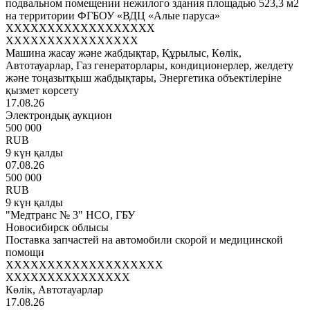
подвальном помещении нежилого здания площадью 523,3 м2
на территории ФГБОУ «ВДЦ «Алые паруса»
XXXXXXXXXXXXXXXXXX
XXXXXXXXXXXXXXXX
Машина жасау және жабдықтар, Құрылыс, Көлік,
Автотауарлар, Газ генераторлары, кондиционерлер, желдету
және тоңазытқыш жабдықтары, Энергетика объектілеріне
қызмет көрсету
17.08.26
Электрондық аукцион
500 000
RUB
9 күн қалды
07.08.26
500 000
RUB
9 күн қалды
"Медтранс № 3" НСО, ГБУ
Новосибирск облысы
Поставка запчастей на автомобили скорой и медицинской
помощи
XXXXXXXXXXXXXXXXXXX
XXXXXXXXXXXXXXX
Көлік, Автотауарлар
17.08.26