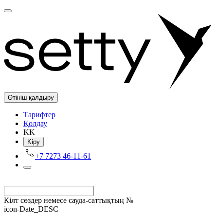
Өтініш қалдыру
Tарифтер
Қолдау
KK
Kіру
+7 7273 46-11-61
Кілт сөздер немесе сауда-саттықтың №
icon-Date_DESC