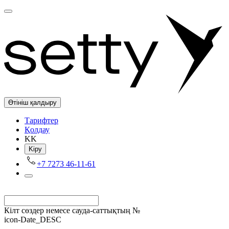
Өтініш қалдыру
Tарифтер
Қолдау
KK
Kіру
+7 7273 46-11-61
Кілт сөздер немесе сауда-саттықтың №
icon-Date_DESC