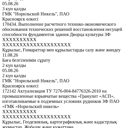
05.08.26
3 күн қалды
ГМК "Норильский Никель", ПАО
Красноярск өлкесі
170434. Выполнение расчетного технико-экономического
обоснования технических решений восстановления несущей
способности фундаментов здания Дворца культуры ЗФ
XXXXXXXXXX
XXXXXXXXXXXXXXXXXXXX
Құрылыс, Ғимараттар мен құрылыстарды салу және жөндеу
11.08.26
Баға белгіленімін сұрату
2 күн қалды
05.08.26
2 күн қалды
ГМК "Норильский Никель", ПАО
Красноярск өлкесі
172142 Актуализация ТУ 7276-004-84776326-2010 на
промышленные взрывчатые вещества «Гранулит «АСП»,
изготавливаемые в подземных условиях рудников ЗФ ПАО
«ГМК «Норильский никель»
XXXXXXXXXX
XXXXXXXXXXXXXXXXXXXX
Құрылыс, Геодезиялық, картографиялық және кадастрлық
жұмыстар, Жобалау және құжаттама