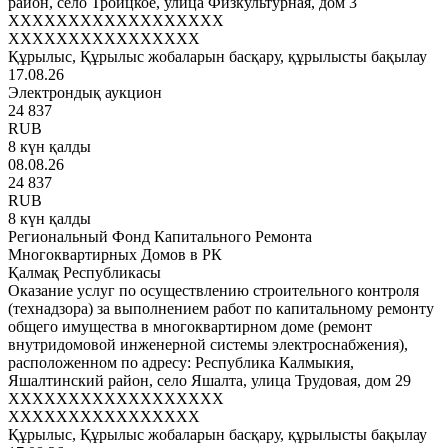
район, село Троицкое, улица Физкультурная, дом 3
XXXXXXXXXXXXXXXXXX
XXXXXXXXXXXXXXXX
Құрылыс, Құрылыс жобаларын басқару, құрылысты бақылау
17.08.26
Электрондық аукцион
24 837
RUB
8 күн қалды
08.08.26
24 837
RUB
8 күн қалды
Региональный Фонд Капитального Ремонта
Многоквартирных Домов в РК
Қалмақ Республикасы
Оказание услуг по осуществлению строительного контроля
(технадзора) за выполнением работ по капитальному ремонту
общего имущества в многоквартирном доме (ремонт
внутридомовой инженерной системы электроснабжения),
расположенном по адресу: Республика Калмыкия,
Яшалтинский район, село Яшалта, улица Трудовая, дом 29
XXXXXXXXXXXXXXXXXX
XXXXXXXXXXXXXXXX
Құрылыс, Құрылыс жобаларын басқару, құрылысты бақылау