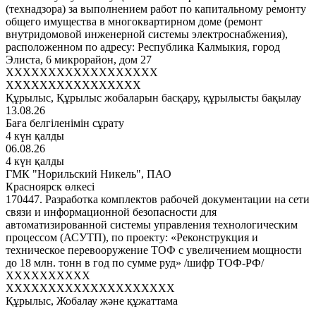
(технадзора) за выполнением работ по капитальному ремонту
общего имущества в многоквартирном доме (ремонт
внутридомовой инженерной системы электроснабжения),
расположенном по адресу: Республика Калмыкия, город
Элиста, 6 микрорайон, дом 27
XXXXXXXXXXXXXXXXXX
XXXXXXXXXXXXXXXX
Құрылыс, Құрылыс жобаларын басқару, құрылысты бақылау
13.08.26
Баға белгіленімін сұрату
4 күн қалды
06.08.26
4 күн қалды
ГМК "Норильский Никель", ПАО
Красноярск өлкесі
170447. Разработка комплектов рабочей документации на сети
связи и информационной безопасности для
автоматизированной системы управления технологическим
процессом (АСУТП), по проекту: «Реконструкция и
техническое перевооружение ТОФ с увеличением мощности
до 18 млн. тонн в год по сумме руд» /шифр ТОФ-РФ/
XXXXXXXXXX
XXXXXXXXXXXXXXXXXXXX
Құрылыс, Жобалау және құжаттама