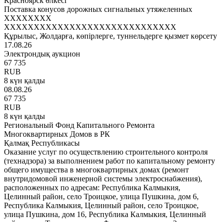
Красноярск өлкесі
Поставка конусов дорожных сигнальных утяжеленных
XXXXXXXX
XXXXXXXXXXXXXXXXXXXXXXXXXXXXX
Құрылыс, Жолдарға, көпірлерге, туннельдерге қызмет көрсету
17.08.26
Электрондық аукцион
67 735
RUB
8 күн қалды
08.08.26
67 735
RUB
8 күн қалды
Региональный Фонд Капитального Ремонта
Многоквартирных Домов в РК
Қалмақ Республикасы
Оказание услуг по осуществлению строительного контроля
(технадзора) за выполнением работ по капитальному ремонту
общего имущества в многоквартирных домах (ремонт
внутридомовой инженерной системы электроснабжения),
расположенных по адресам: Республика Калмыкия,
Целинный район, село Троицкое, улица Пушкина, дом 6,
Республика Калмыкия, Целинный район, село Троицкое,
улица Пушкина, дом 16, Республика Калмыкия, Целинный