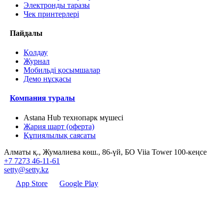
Электронды таразы
Чек принтерлері
Пайдалы
Қолдау
Журнал
Мобильді қосымшалар
Демо нұсқасы
Компания туралы
Astana Hub технопарк мүшесі
Жария шарт (оферта)
Құпиялылық саясаты
Алматы қ., Жумалиева көш., 86-үй, БО Viia Tower 100-кеңсе
+7 7273 46-11-61
setty@setty.kz
App Store
Google Play