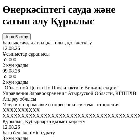
Өнеркәсіптегі сауда және
сатып алу Құрылыс
Тегін бастау
Барлық сауда-саттыққа толық қол жеткізу
12.08.26
Ұсыныстар сұранысы
55 000
2 күн қалды
09.08.26
55 000
2 күн қалды
"Областной Центр По Профилактике Вич-инфекции"
Управления Здравоохранения Атырауской Области, КГППХВ
Атырау облысы
Услуги по промывке и опрессовке системы отопления
XXXXXXXXXX
XXXXXXXXXXXXXXXXXXXXXXXXXXXXXXXXXXXX
Құрылыс, Құбырларға қызмет көрсету
12.08.26
Баға белгіленімін сұрату
3 күн қалды