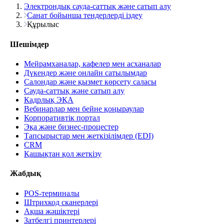
Электрондық сауда-саттық және сатып алу
Санат бойынша тендерлерді іздеу
Құрылыс
Шешімдер
Мейрамханалар, кафелер мен асханалар
Дүкендер және онлайн сатылымдар
Салондар және қызмет көрсету саласы
Сауда-саттық және сатып алу
Кадрлық ЭҚА
Вебинарлар мен бейне қоңыраулар
Корпоративтік портал
Эқа және бизнес-процестер
Тапсырыстар мен жеткізілімдер (EDI)
CRM
Қашықтан қол жеткізу
Жабдық
POS-терминалы
Штрихкод сканерлері
Ақша жәшіктері
Затбелгі принтерлері