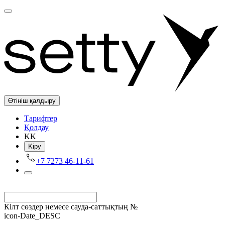
Өтініш қалдыру
Tарифтер
Қолдау
KK
Kіру
+7 7273 46-11-61
Кілт сөздер немесе сауда-саттықтың №
icon-Date_DESC