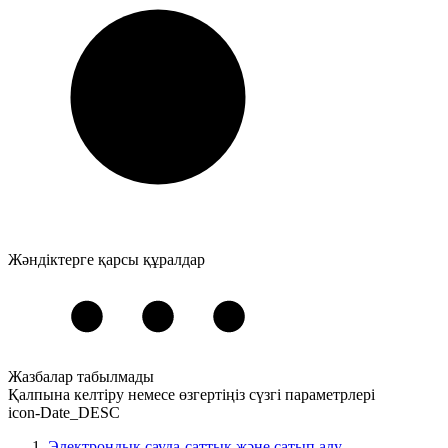
Жәндіктерге қарсы құралдар
Жазбалар табылмады
Қалпына келтіру
немесе
өзгертіңіз
сүзгі параметрлері
icon-Date_DESC
Электрондық сауда-саттық және сатып алу