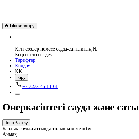
Өтініш қалдыру
Кілт сөздер немесе сауда-саттықтың №
Кеңейтілген іздеу
Tарифтер
Қолдау
KK
Kіру
+7 7273 46-11-61
Өнеркәсіптегі сауда және сат
Тегін бастау
Барлық сауда-саттыққа толық қол жеткізу
Аймақ