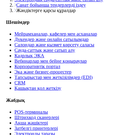
Санат бойынша тендерлерді іздеу
Жәндіктерге қарсы құралдар
Шешімдер
Мейрамханалар, кафелер мен асханалар
Дүкендер және онлайн сатылымдар
Салондар және қызмет көрсету саласы
Сауда-саттық және сатып алу
Кадрлық ЭҚА
Вебинарлар мен бейне қоңыраулар
Корпоративтік портал
Эқа және бизнес-процестер
Тапсырыстар мен жеткізілімдер (EDI)
CRM
Қашықтан қол жеткізу
Жабдық
POS-терминалы
Штрихкод сканерлері
Ақша жәшіктері
Затбелгі принтерлері
Электронды таразы