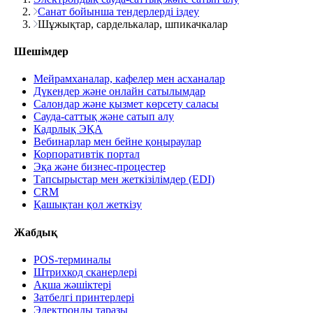
Санат бойынша тендерлерді іздеу
Шұжықтар, сарделькалар, шпикачкалар
Шешімдер
Мейрамханалар, кафелер мен асханалар
Дүкендер және онлайн сатылымдар
Салондар және қызмет көрсету саласы
Сауда-саттық және сатып алу
Кадрлық ЭҚА
Вебинарлар мен бейне қоңыраулар
Корпоративтік портал
Эқа және бизнес-процестер
Тапсырыстар мен жеткізілімдер (EDI)
CRM
Қашықтан қол жеткізу
Жабдық
POS-терминалы
Штрихкод сканерлері
Ақша жәшіктері
Затбелгі принтерлері
Электронды таразы