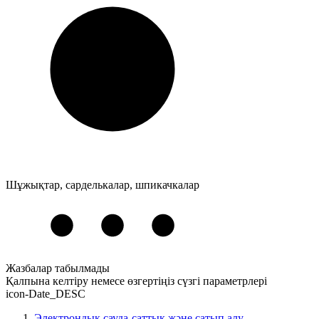
Шұжықтар, сарделькалар, шпикачкалар
Жазбалар табылмады
Қалпына келтіру
немесе
өзгертіңіз
сүзгі параметрлері
icon-Date_DESC
Электрондық сауда-саттық және сатып алу