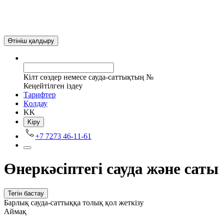
Өтініш қалдыру
Кілт сөздер немесе сауда-саттықтың №
Кеңейтілген іздеу
Tарифтер
Қолдау
KK
Kіру
+7 7273 46-11-61
Өнеркәсіптегі сауда және са
Тегін бастау
Барлық сауда-саттыққа толық қол жеткізу
Аймақ