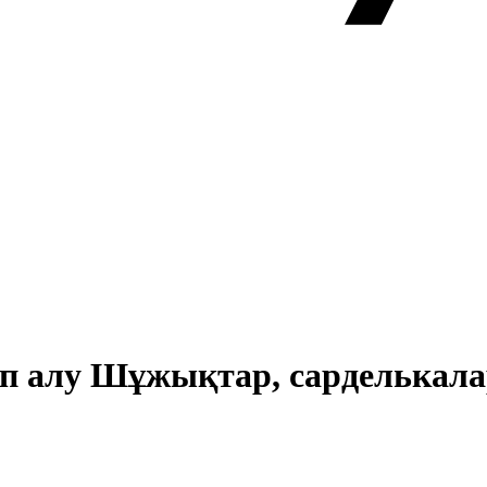
тып алу Шұжықтар, сарделькал