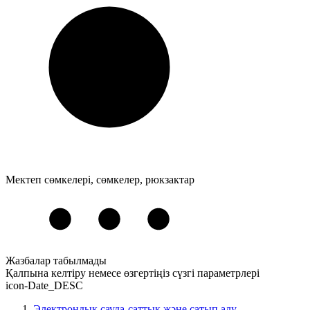
Мектеп сөмкелері, сөмкелер, рюкзактар
Жазбалар табылмады
Қалпына келтіру
немесе
өзгертіңіз
сүзгі параметрлері
icon-Date_DESC
Электрондық сауда-саттық және сатып алу