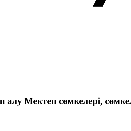
ып алу Мектеп сөмкелері, сөмк