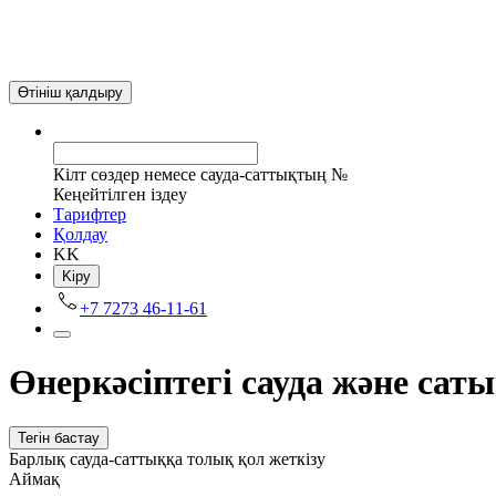
Өтініш қалдыру
Кілт сөздер немесе сауда-саттықтың №
Кеңейтілген іздеу
Tарифтер
Қолдау
KK
Kіру
+7 7273 46-11-61
Өнеркәсіптегі сауда және сат
Тегін бастау
Барлық сауда-саттыққа толық қол жеткізу
Аймақ