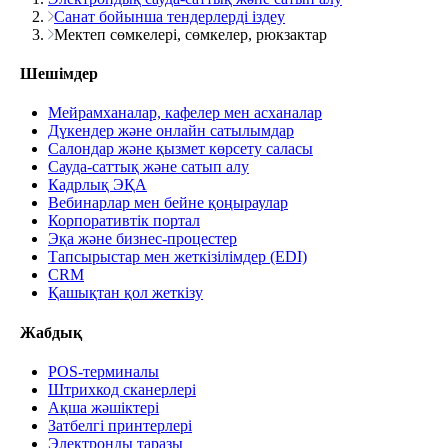
Санат бойынша тендерлерді іздеу
Мектеп сөмкелері, сөмкелер, рюкзактар
Шешімдер
Мейрамханалар, кафелер мен асханалар
Дүкендер және онлайн сатылымдар
Салондар және қызмет көрсету саласы
Сауда-саттық және сатып алу
Кадрлық ЭҚА
Вебинарлар мен бейне қоңыраулар
Корпоративтік портал
Эқа және бизнес-процестер
Тапсырыстар мен жеткізілімдер (EDI)
CRM
Қашықтан қол жеткізу
Жабдық
POS-терминалы
Штрихкод сканерлері
Ақша жәшіктері
Затбелгі принтерлері
Электронды таразы