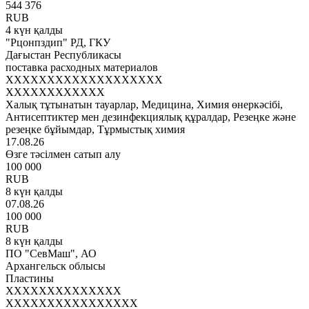
544 376
RUB
4 күн қалды
"Рцонпздип" РД, ГКУ
Дағыстан Республикасы
поставка расходных материалов
XXXXXXXXXXXXXXXXXXX
XXXXXXXXXXXX
Халық тұтынатын тауарлар, Медицина, Химия өнеркәсібі,
Антисептиктер мен дезинфекциялық құралдар, Резеңке және
резеңке бұйымдар, Тұрмыстық химия
17.08.26
Өзге тәсілмен сатып алу
100 000
RUB
8 күн қалды
07.08.26
100 000
RUB
8 күн қалды
ПО "СевМаш", АО
Архангельск облысы
Пластины
XXXXXXXXXXXXXX
XXXXXXXXXXXXXXXX