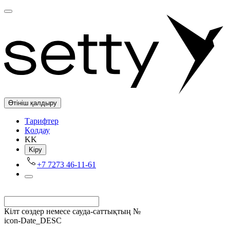
Өтініш қалдыру
Tарифтер
Қолдау
KK
Kіру
+7 7273 46-11-61
Кілт сөздер немесе сауда-саттықтың №
icon-Date_DESC