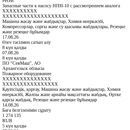
Ресей
Запасные части к насосу НПН-10 с рассмотрением аналога
XXXXXXXXXX
XXXXXXXXXXXXXXXXXXX
Машина жасау және жабдықтар, Химия өнеркәсібі,
Компрессорлар, сорғы және су қысымы жабдықтары, Резеңке
және резеңке бұйымдар
17.08.26
Өзге тәсілмен сатып алу
8 күн қалды
07.08.26
8 күн қалды
ПО "СевМаш", АО
Архангельск облысы
Пожарное оборудование
XXXXXXXXXXXXXX
XXXXXXXXXXXXXXXX
Қауіпсіздік, қорғау, Машина жасау және жабдықтар, Химия
өнеркәсібі, Жалпы және арнайы мақсаттағы жабдық, Өртке
қарсы жабдық, Резеңке және резеңке бұйымдар
14.08.26
Баға белгіленімін сұрату
1 274 135
RUB
5 күн қалды