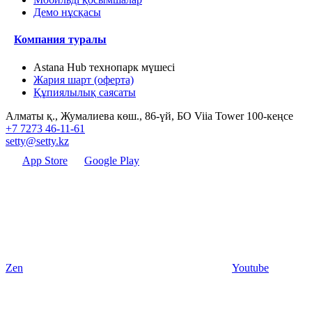
Демо нұсқасы
Компания туралы
Astana Hub технопарк мүшесі
Жария шарт (оферта)
Құпиялылық саясаты
Алматы қ., Жумалиева көш., 86-үй, БО Viia Tower 100-кеңсе
+7 7273 46-11-61
setty@setty.kz
App Store
Google Play
Zen
Youtube