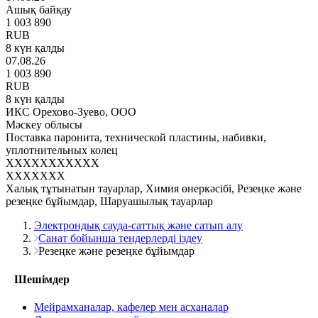
Ашық байқау
1 003 890
RUB
8 күн қалды
07.08.26
1 003 890
RUB
8 күн қалды
ИКС Орехово-Зуево, ООО
Мәскеу облысы
Поставка паронита, технической пластины, набивки,
уплотнительных колец
XXXXXXXXXXX
XXXXXXX
Халық тұтынатын тауарлар, Химия өнеркәсібі, Резеңке және
резеңке бұйымдар, Шаруашылық тауарлар
Электрондық сауда-саттық және сатып алу
Санат бойынша тендерлерді іздеу
Резеңке және резеңке бұйымдар
Шешімдер
Мейрамханалар, кафелер мен асханалар