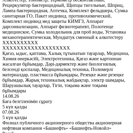
Рециркулятор бактерицидный, Щипцы тигельные, Шприц,
Лампа бактерицидная, Аптечка, Комплект фельдшера, Сумка
санитарная ГО, Пакет индивид. противохимический,
Комплект индивид мед защиты КИМГЗ, Аппарат
дарсонвализации, Аппарат физиотерапевт, Полотенце
медицинское, Сумка холодильник для проб воды, Установка
механотерапевтическая, Мундштук сменный к алкотестеру
XXXXXXXXXX
XXXXXXXXXXXXXXXXXXX
Қағаз, ыдыс, қаптама, Халық тұтынатын тауарлар, Медицина,
Химия өнеркәсібі, Электротехника, Қағаз және картоннан
жасалған бұйымдар, Дәрі-дәрмектер және биологиялық
белсенді қоспалар, Медициналық техника, Полимерлі
материалдар, пластмасса бұйымдары, Резеңке және резеңке
бұйымдар, Жарық техникалық жабдықтар, электр шамдары,
Шаруашылық тауарлар, Тігін, тоқыма және тоқыма
бұйымдары
14.08.26
Баға белгіленімін сұрату
5 күн қалды
07.08.26
5 күн қалды
Филиал публичного акционерного общества акционерная
нефтяная компания «Башнефть» «Башнефть-Новойл»