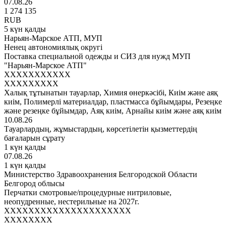
07.08.26
1 274 135
RUB
5 күн қалды
Нарьян-Марское АТП, МУП
Ненец автономиялық округі
Поставка специальной одежды и СИЗ для нужд МУП
"Нарьян-Марское АТП"
XXXXXXXXXXX
XXXXXXXXX
Халық тұтынатын тауарлар, Химия өнеркәсібі, Киім және аяқ
киім, Полимерлі материалдар, пластмасса бұйымдары, Резеңке
және резеңке бұйымдар, Аяқ киім, Арнайы киім және аяқ киім
10.08.26
Тауарлардың, жұмыстардың, көрсетілетін қызметтердің
бағаларын сұрату
1 күн қалды
07.08.26
1 күн қалды
Министерство Здравоохранения Белгородской Области
Белгород облысы
Перчатки смотровые/процедурные нитриловые,
неопудренные, нестерильные на 2027г.
XXXXXXXXXXXXXXXXXXXXX
XXXXXXXX