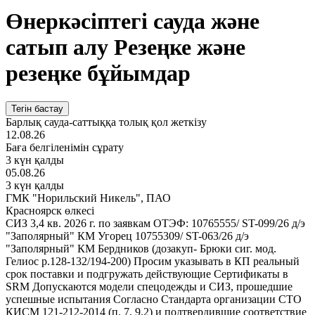
Өнеркәсіптегі сауда және
сатып алу Резеңке және
резеңке бұйымдар
Тегін бастау
Барлық сауда-саттыққа толық қол жеткізу
12.08.26
Баға белгіленімін сұрату
3 күн қалды
05.08.26
3 күн қалды
ГМК "Норильский Никель", ПАО
Красноярск өлкесі
СИЗ 3,4 кв. 2026 г. по заявкам ОТЭФ: 10765555/ ST-099/26 д/э
"Заполярный" КМ Угорец 10755309/ ST-063/26 д/э
"Заполярный" КМ Бердников (дозакуп- Брюки сиг. мод.
Гелиос р.128-132/194-200) Просим указывать в КП реальный
срок поставки и подгружать действующие Сертификаты в
SRM Допускаются модели спецодежды и СИЗ, прошедшие
успешные испытания Согласно Стандарта организации СТО
КИСМ 121-212-2014 (п. 7, 9.2) и подтвердившие соответствие