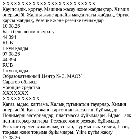
XXXXXXXXXXXXXXXXXXXXXXXXX
Қауіпсіздік, қорғау, Машина жасау және жабдықтар, Химия
өнеркәсібі, Жалпы және арнайы мақсаттағы жабдық, Өртке
қарсы жабдық, Резеңке және резеңке бұйымдар
10.08.26
Баға белгіленімін сұрату
44 394
RUB
1 күн қалды
07.08.26
44 394
RUB
1 күн қалды
Образовательный Центр № 3, МАОУ
Саратов облысы
моющие средства
XXXXXXX
XXXXXXXXXX
Қағаз, ыдыс, қаптама, Халық тұтынатын тауарлар, Химия
өнеркәсібі, Қағаз және картоннан жасалған бұйымдар,
Полимерлі материалдар, пластмасса бұйымдары, Ыдыс - аяқ
пен интерьер заттары, Резеңке және резеңке бұйымдар,
Реактивтер мен химиялық заттар, Тұрмыстық химия, Тігін,
тоқыма және тоқыма бұйымдары, Үйге күтім жасау
17.08.26