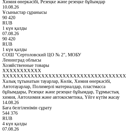
Химия өнеркәсібі, Резеңке және резеңке бұйымдар
10.08.26
Ұсыныстар сұранысы
90 420
RUB
1 күн қалды
07.08.26
90 420
RUB
1 күн қалды
СОШ "Сертоловский ЦО № 2", МОБУ
Ленинград облысы
Хозяйственные товары
XXXXXXXXXXX
XXXXXXXXXXXXXXXXXXXXXXXXXXXXXXXXXXX
Халық тұтынатын тауарлар, Көлік, Химия өнеркәсібі,
Автотауарлар, Полимерлі материалдар, пластмасса
бұйымдары, Резеңке және резеңке бұйымдар, Тұрмыстық
химия, Автохимия және автокосметика, Үйге күтім жасау
14.08.26
Баға белгіленімін сұрату
544 376
RUB
4 күн қалды
07.08.26