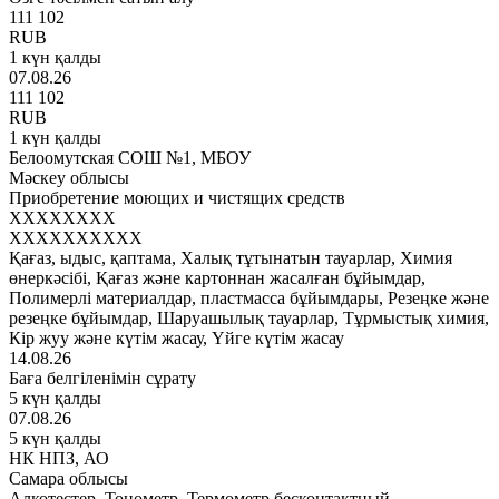
111 102
RUB
1 күн қалды
07.08.26
111 102
RUB
1 күн қалды
Белоомутская СОШ №1, МБОУ
Мәскеу облысы
Приобретение моющих и чистящих средств
XXXXXXXX
XXXXXXXXXX
Қағаз, ыдыс, қаптама, Халық тұтынатын тауарлар, Химия
өнеркәсібі, Қағаз және картоннан жасалған бұйымдар,
Полимерлі материалдар, пластмасса бұйымдары, Резеңке және
резеңке бұйымдар, Шаруашылық тауарлар, Тұрмыстық химия,
Кір жуу және күтім жасау, Үйге күтім жасау
14.08.26
Баға белгіленімін сұрату
5 күн қалды
07.08.26
5 күн қалды
НК НПЗ, АО
Самара облысы
Алкотестер, Тонометр, Термометр бесконтактный,