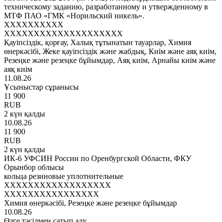
техническому заданию, разработанному и утвержденному в
МТФ ПАО «ГМК «Норильский никель».
XXXXXXXXXX
XXXXXXXXXXXXXXXXXXXX
Қауіпсіздік, қорғау, Халық тұтынатын тауарлар, Химия
өнеркәсібі, Жеке қауіпсіздік және жабдық, Киім және аяқ киім,
Резеңке және резеңке бұйымдар, Аяқ киім, Арнайы киім және
аяқ киім
11.08.26
Ұсыныстар сұранысы
11 900
RUB
2 күн қалды
10.08.26
11 900
RUB
2 күн қалды
ИК-6 УФСИН России по Оренбургской Области, ФКУ
Орынбор облысы
кольца резиновые уплотнительные
XXXXXXXXXXXXXXXXXX
XXXXXXXXXXXXXXXX
Химия өнеркәсібі, Резеңке және резеңке бұйымдар
10.08.26
Өзге тәсілмен сатып алу