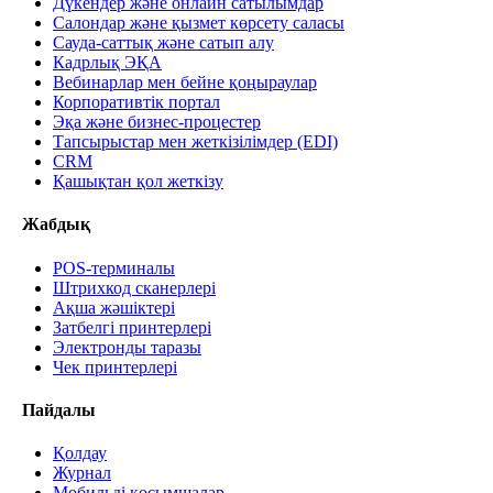
Дүкендер және онлайн сатылымдар
Салондар және қызмет көрсету саласы
Сауда-саттық және сатып алу
Кадрлық ЭҚА
Вебинарлар мен бейне қоңыраулар
Корпоративтік портал
Эқа және бизнес-процестер
Тапсырыстар мен жеткізілімдер (EDI)
CRM
Қашықтан қол жеткізу
Жабдық
POS-терминалы
Штрихкод сканерлері
Ақша жәшіктері
Затбелгі принтерлері
Электронды таразы
Чек принтерлері
Пайдалы
Қолдау
Журнал
Мобильді қосымшалар