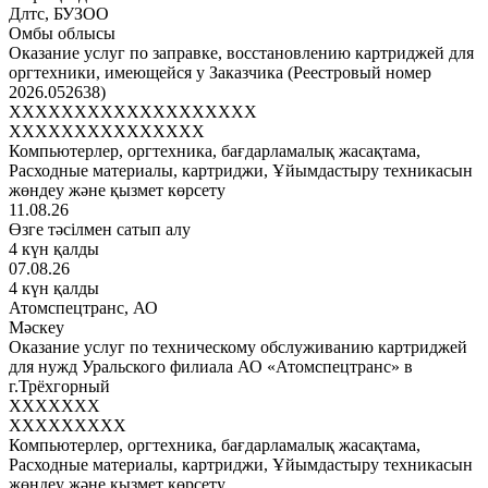
Длтс, БУЗОО
Омбы облысы
Оказание услуг по заправке, восстановлению картриджей для
оргтехники, имеющейся у Заказчика (Реестровый номер
2026.052638)
XXXXXXXXXXXXXXXXXXX
XXXXXXXXXXXXXXX
Компьютерлер, оргтехника, бағдарламалық жасақтама,
Расходные материалы, картриджи, Ұйымдастыру техникасын
жөндеу және қызмет көрсету
11.08.26
Өзге тәсілмен сатып алу
4 күн қалды
07.08.26
4 күн қалды
Атомспецтранс, АО
Мәскеу
Оказание услуг по техническому обслуживанию картриджей
для нужд Уральского филиала АО «Атомспецтранс» в
г.Трёхгорный
XXXXXXX
XXXXXXXXX
Компьютерлер, оргтехника, бағдарламалық жасақтама,
Расходные материалы, картриджи, Ұйымдастыру техникасын
жөндеу және қызмет көрсету