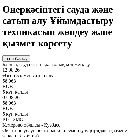
Өнеркәсіптегі сауда және
сатып алу Ұйымдастыру
техникасын жөндеу және
қызмет көрсету
Тегін бастау
Барлық сауда-саттыққа толық қол жеткізу
12.08.26
Өзге тәсілмен сатып алу
58 063
RUB
5 күн қалды
07.08.26
58 063
RUB
5 күн қалды
РТС-ЗМО
Кемерово облысы - Кузбасс
Оказание услуг по заправке и ремонту картриджей (замене
запасных частей)