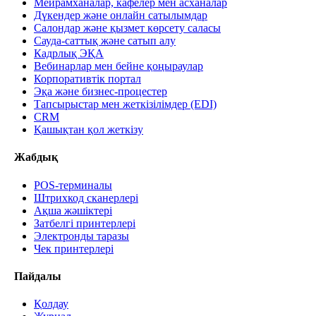
Мейрамханалар, кафелер мен асханалар
Дүкендер және онлайн сатылымдар
Салондар және қызмет көрсету саласы
Сауда-саттық және сатып алу
Кадрлық ЭҚА
Вебинарлар мен бейне қоңыраулар
Корпоративтік портал
Эқа және бизнес-процестер
Тапсырыстар мен жеткізілімдер (EDI)
CRM
Қашықтан қол жеткізу
Жабдық
POS-терминалы
Штрихкод сканерлері
Ақша жәшіктері
Затбелгі принтерлері
Электронды таразы
Чек принтерлері
Пайдалы
Қолдау