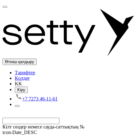
Өтініш қалдыру
Tарифтер
Қолдау
KK
Kіру
+7 7273 46-11-61
Кілт сөздер немесе сауда-саттықтың №
icon-Date_DESC