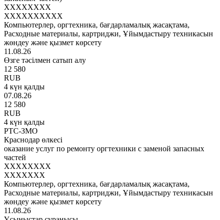
XXXXXXXX
XXXXXXXXXX
Компьютерлер, оргтехника, бағдарламалық жасақтама,
Расходные материалы, картриджи, Ұйымдастыру техникасын
жөндеу және қызмет көрсету
11.08.26
Өзге тәсілмен сатып алу
12 580
RUB
4 күн қалды
07.08.26
12 580
RUB
4 күн қалды
РТС-ЗМО
Краснодар өлкесі
оказание услуг по ремонту оргтехники с заменой запасных
частей
XXXXXXXX
XXXXXXX
Компьютерлер, оргтехника, бағдарламалық жасақтама,
Расходные материалы, картриджи, Ұйымдастыру техникасын
жөндеу және қызмет көрсету
11.08.26
Ұсыныстар сұранысы