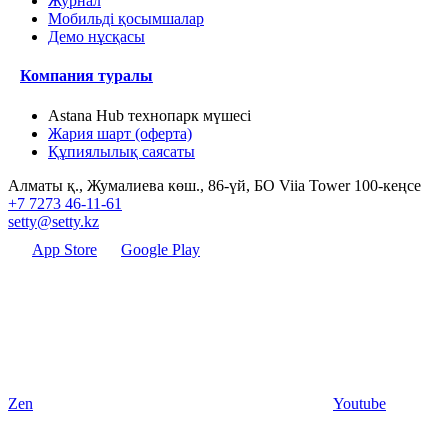
Журнал
Мобильді қосымшалар
Демо нұсқасы
Компания туралы
Astana Hub технопарк мүшесі
Жария шарт (оферта)
Құпиялылық саясаты
Алматы қ., Жумалиева көш., 86-үй, БО Viia Tower 100-кеңсе
+7 7273 46-11-61
setty@setty.kz
App Store
Google Play
Zen
Youtube