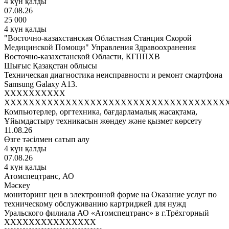
4 күн қалды
07.08.26
25 000
4 күн қалды
"Восточно-казахстанская Областная Станция Скорой
Медицинской Помощи" Управления Здравоохранения
Восточно-казахстанской Области, КГППХВ
Шығыс Қазақстан облысы
Техническая диагностика неисправности и ремонт смартфона
Samsung Galaxy A13.
XXXXXXXXXX
XXXXXXXXXXXXXXXXXXXXXXXXXXXXXXXXXXXX
Компьютерлер, оргтехника, бағдарламалық жасақтама,
Ұйымдастыру техникасын жөндеу және қызмет көрсету
11.08.26
Өзге тәсілмен сатып алу
4 күн қалды
07.08.26
4 күн қалды
Атомспецтранс, АО
Мәскеу
мониторинг цен в электронной форме на Оказание услуг по
техническому обслуживанию картриджей для нужд
Уральского филиала АО «Атомспецтранс» в г.Трёхгорный
XXXXXXXXXXXXXXX