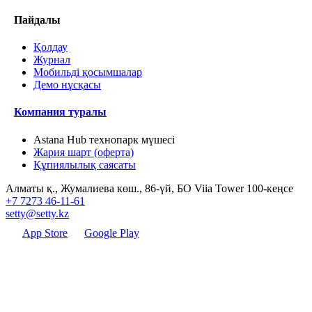
Пайдалы
Қолдау
Журнал
Мобильді қосымшалар
Демо нұсқасы
Компания туралы
Astana Hub технопарк мүшесі
Жария шарт (оферта)
Құпиялылық саясаты
Алматы қ., Жумалиева көш., 86-үй, БО Viia Tower 100-кеңсе
+7 7273 46-11-61
setty@setty.kz
App Store
Google Play