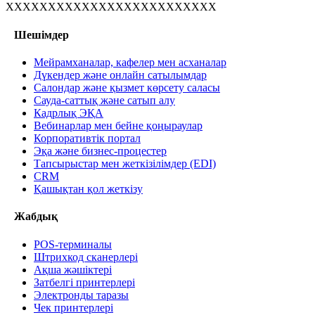
XXXXXXXXXXXXXXXXXXXXXXXXX
Шешімдер
Мейрамханалар, кафелер мен асханалар
Дүкендер және онлайн сатылымдар
Салондар және қызмет көрсету саласы
Сауда-саттық және сатып алу
Кадрлық ЭҚА
Вебинарлар мен бейне қоңыраулар
Корпоративтік портал
Эқа және бизнес-процестер
Тапсырыстар мен жеткізілімдер (EDI)
CRM
Қашықтан қол жеткізу
Жабдық
POS-терминалы
Штрихкод сканерлері
Ақша жәшіктері
Затбелгі принтерлері
Электронды таразы
Чек принтерлері