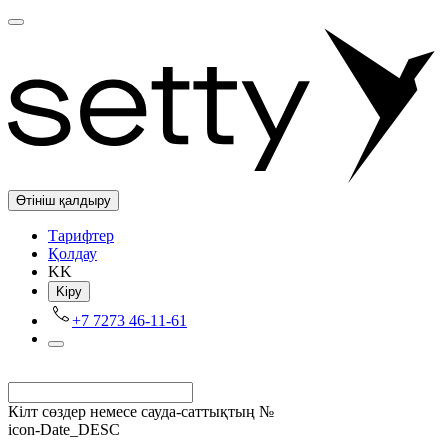
Өтініш қалдыру
Tарифтер
Қолдау
KK
Kіру
+7 7273 46-11-61
Кілт сөздер немесе сауда-саттықтың №
icon-Date_DESC