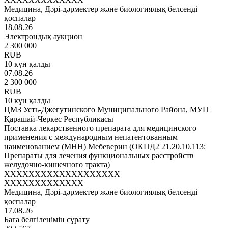
Медицина, Дәрі-дәрмектер және биологиялық белсенді
қоспалар
18.08.26
Электрондық аукцион
2 300 000
RUB
10 күн қалды
07.08.26
2 300 000
RUB
10 күн қалды
ЦМЗ Усть-Джегутинского Муниципального Района, МУП
Қарашай-Черкес Республикасы
Поставка лекарственного препарата для медицинского
применения с международным непатентованным
наименованием (МНН) Мебеверин (ОКПД2 21.20.10.113:
Препараты для лечения функциональных расстройств
желудочно-кишечного тракта)
XXXXXXXXXXXXXXXXXXX
XXXXXXXXXXXXX
Медицина, Дәрі-дәрмектер және биологиялық белсенді
қоспалар
17.08.26
Баға белгіленімін сұрату