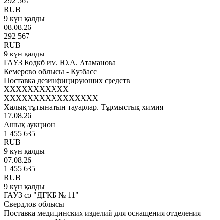
292 567
RUB
9 күн қалды
08.08.26
292 567
RUB
9 күн қалды
ГАУЗ Кодкб им. Ю.А. Атаманова
Кемерово облысы - Кузбасс
Поставка дезинфицирующих средств
XXXXXXXXXXX
XXXXXXXXXXXXXXXX
Халық тұтынатын тауарлар, Тұрмыстық химия
17.08.26
Ашық аукцион
1 455 635
RUB
9 күн қалды
07.08.26
1 455 635
RUB
9 күн қалды
ГАУЗ со "ДГКБ № 11"
Свердлов облысы
Поставка медицинских изделий для оснащения отделения