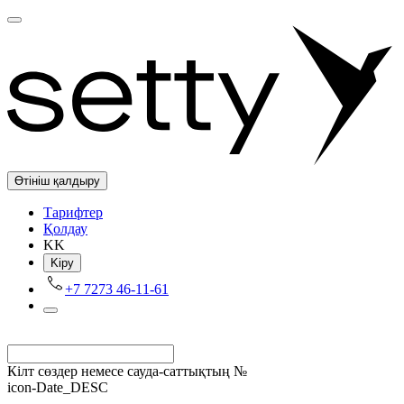
Өтініш қалдыру
Tарифтер
Қолдау
KK
Kіру
+7 7273 46-11-61
Кілт сөздер немесе сауда-саттықтың №
icon-Date_DESC