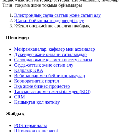
Тігін, тоқыма және тоқыма бұйымдары
Электрондық сауда-саттық және сатып алу
Санат бойынша тендерлерді іздеу
Жеңіл өнеркәсіпке арналған жабдық
Шешімдер
Мейрамханалар, кафелер мен асханалар
Дүкендер және онлайн сатылымдар
Салондар және қызмет көрсету саласы
Сауда-саттық және сатып алу
Кадрлық ЭҚА
Вебинарлар мен бейне қоңыраулар
Корпоративтік портал
Эқа және бизнес-процестер
Тапсырыстар мен жеткізілімдер (EDI)
CRM
Қашықтан қол жеткізу
Жабдық
POS-терминалы
Штрихкод сканерлері