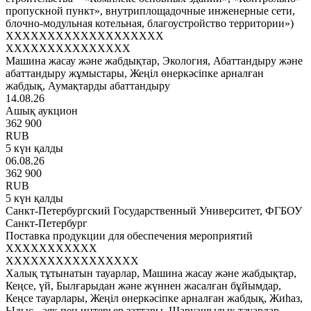
пропускной пункт», внутриплощадочные инженерные сети,
блочно-модульная котельная, благоустройство территории»)
XXXXXXXXXXXXXXXXXXX
XXXXXXXXXXXXXXX
Машина жасау және жабдықтар, Экология, Абаттандыру және
абаттандыру жұмыстары, Жеңіл өнеркәсіпке арналған
жабдық, Аумақтарды абаттандыру
14.08.26
Ашық аукцион
362 900
RUB
5 күн қалды
06.08.26
362 900
RUB
5 күн қалды
Санкт-Петербургский Государственный Университет, ФГБОУ
Санкт-Петербург
Поставка продукции для обеспечения мероприятий
XXXXXXXXXXX
XXXXXXXXXXXXXXXX
Халық тұтынатын тауарлар, Машина жасау және жабдықтар,
Кеңсе, үй, Былғарыдан және жүннен жасалған бұйымдар,
Кеңсе тауарлары, Жеңіл өнеркәсіпке арналған жабдық, Жиһаз,
Ыдыс - аяқ пен интерьер заттары, Шаруашылық тауарлар,