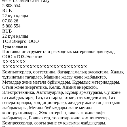
Өзге тәсілмен сатып алу
5 808 554
RUB
22 күн қалды
07.08.26
5 808 554
RUB
22 күн қалды
ТОЗ-Энерго, ООО
Тула облысы
Поставка инструмента и расходных материалов для нужд
ООО «ТОЗ-Энерго»
XXXXXXX
XXXXXXXXXXXXXXXXXXXXXXXXX
Компьютерлер, оргтехника, бағдарламалық жасақтама, Халық
тұтынатын тауарлар, Машина жасау және жабдықтар,
Металдар және металл бұйымдары, Құрылыс материалдары,
Отын және энергетика, Көлік, Химия өнеркәсібі,
Электротехника, Автотауарлар, Құбыр арматурасы, Су және
газ жабдықтары, Газ, газ тәрізді отын, газ конденсаты, Газ
генераторлары, кондиционерлер, желдету және тоңазытқыш
жабдықтары, Металл бұйымдары және металл
конструкциялары, Жүк көтергіш, такелаж және лифт
жабдықтары, Бөлшектер, тораптар және компоненттер,
Компрессорлар, сорғы және су қысымы жабдықтары,