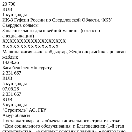
20 700
RUB
1 күн қалды
ИК-3 Гуфсин России по Свердловской Области, ФКУ
Свердлов облысы
Запасные части для швейной машины (согласно
спецификации)
XXXXXXXXXXXXXXXXXX
XXXXXXXXXXXXXXXX
Машина жасау және жабдықтар, Жеңіл өнеркәсіпке арналған
жабдық
14.08.26
Баға белгіленімін сұрату
2 331 667
RUB
5 күн қалды
07.08.26
2 331 667
RUB
5 күн қалды
"Строитель" АО, ГБУ
Амур облысы
Поставка товара для объекта капитального строительства:
«Дом социального обслуживания, г. Благовещенск (1-й этап
строительства – «Комплекс основных зданий», «Контрольно-