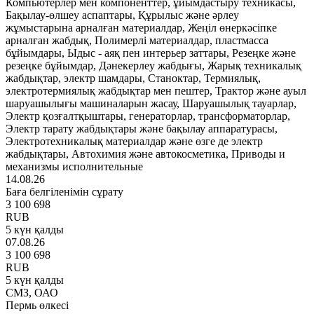
Компьютерлер мен компоненттер, ұйымдастыру техникасы,
Бақылау-өлшеу аспаптары, Құрылыс және әрлеу
жұмыстарына арналған материалдар, Жеңіл өнеркәсіпке
арналған жабдық, Полимерлі материалдар, пластмасса
бұйымдары, Ыдыс - аяқ пен интерьер заттары, Резеңке және
резеңке бұйымдар, Дәнекерлеу жабдығы, Жарық техникалық
жабдықтар, электр шамдары, Станоктар, Термиялық,
электротермиялық жабдықтар мен пештер, Трактор және ауыл
шаруашылығы машиналарын жасау, Шаруашылық тауарлар,
Электр қозғалтқыштары, генераторлар, трансформаторлар,
Электр тарату жабдықтары және бақылау аппаратурасы,
Электротехникалық материалдар және өзге де электр
жабдықтары, Автохимия және автокосметика, Приводы и
механизмы исполнительные
14.08.26
Баға белгіленімін сұрату
3 100 698
RUB
5 күн қалды
07.08.26
3 100 698
RUB
5 күн қалды
СМЗ, ОАО
Пермь өлкесі