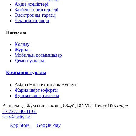
Ақша жәшіктері
Затбелгі принтерлері
Электронды таразы
Чек принтерлері
Пайдалы
Қолдау
Журнал
Мобильді қосымшалар
Демо нұсқасы
Компания туралы
Astana Hub технопарк мүшесі
Жария шарт (оферта)
Құпиялылық саясаты
Алматы қ., Жумалиева көш., 86-үй, БО Viia Tower 100-кеңсе
+7 7273 46-11-61
setty@setty.kz
App Store
Google Play