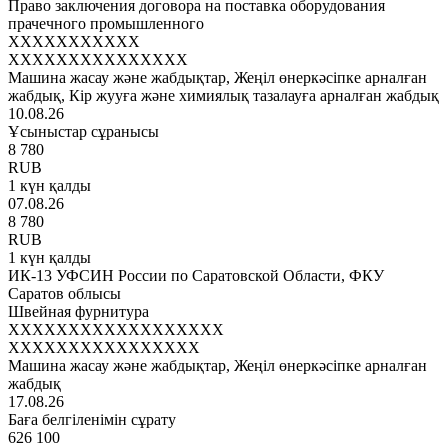
Право заключения договора на поставка оборудования
прачечного промышленного
XXXXXXXXXXX
XXXXXXXXXXXXXXX
Машина жасау және жабдықтар, Жеңіл өнеркәсіпке арналған
жабдық, Кір жууға және химиялық тазалауға арналған жабдық
10.08.26
Ұсыныстар сұранысы
8 780
RUB
1 күн қалды
07.08.26
8 780
RUB
1 күн қалды
ИК-13 УФСИН России по Саратовской Области, ФКУ
Саратов облысы
Швейная фурнитура
XXXXXXXXXXXXXXXXXX
XXXXXXXXXXXXXXXX
Машина жасау және жабдықтар, Жеңіл өнеркәсіпке арналған
жабдық
17.08.26
Баға белгіленімін сұрату
626 100