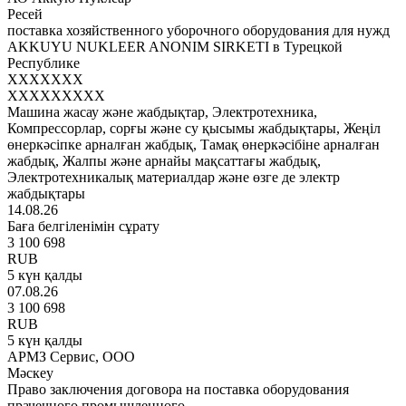
Ресей
поставка хозяйственного уборочного оборудования для нужд
AKKUYU NUKLEER ANONIM SIRKETI в Турецкой
Республике
XXXXXXX
XXXXXXXXX
Машина жасау және жабдықтар, Электротехника,
Компрессорлар, сорғы және су қысымы жабдықтары, Жеңіл
өнеркәсіпке арналған жабдық, Тамақ өнеркәсібіне арналған
жабдық, Жалпы және арнайы мақсаттағы жабдық,
Электротехникалық материалдар және өзге де электр
жабдықтары
14.08.26
Баға белгіленімін сұрату
3 100 698
RUB
5 күн қалды
07.08.26
3 100 698
RUB
5 күн қалды
АРМЗ Сервис, ООО
Мәскеу
Право заключения договора на поставка оборудования
прачечного промышленного