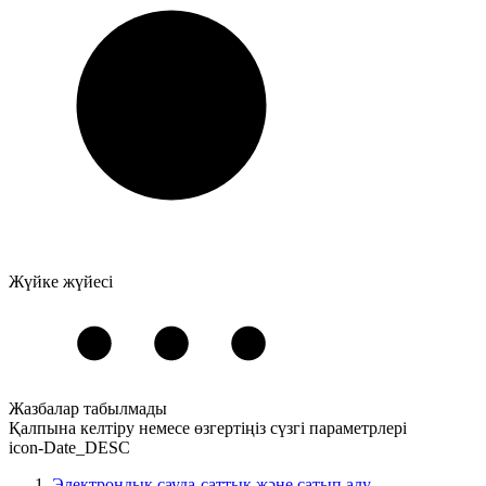
Жүйке жүйесі
Жазбалар табылмады
Қалпына келтіру
немесе
өзгертіңіз
сүзгі параметрлері
icon-Date_DESC
Электрондық сауда-саттық және сатып алу