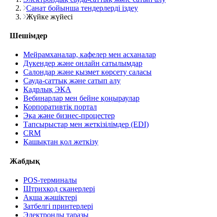
Санат бойынша тендерлерді іздеу
Жүйке жүйесі
Шешімдер
Мейрамханалар, кафелер мен асханалар
Дүкендер және онлайн сатылымдар
Салондар және қызмет көрсету саласы
Сауда-саттық және сатып алу
Кадрлық ЭҚА
Вебинарлар мен бейне қоңыраулар
Корпоративтік портал
Эқа және бизнес-процестер
Тапсырыстар мен жеткізілімдер (EDI)
CRM
Қашықтан қол жеткізу
Жабдық
POS-терминалы
Штрихкод сканерлері
Ақша жәшіктері
Затбелгі принтерлері
Электронды таразы