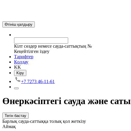
Өтініш қалдыру
Кілт сөздер немесе сауда-саттықтың №
Кеңейтілген іздеу
Tарифтер
Қолдау
KK
Kіру
+7 7273 46-11-61
Өнеркәсіптегі сауда және сат
Тегін бастау
Барлық сауда-саттыққа толық қол жеткізу
Аймақ