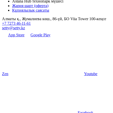
Astana Hub технопарк мүшесі
Жария шарт (оферта)
Құпиялылық саясаты
Алматы қ., Жумалиева көш., 86-үй, БО Viia Tower 100-кеңсе
+7 7273 46-11-61
setty@setty.kz
App Store
Google Play
Zen
Youtube
Facebook