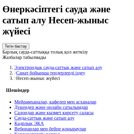
Өнеркәсіптегі сауда және
сатып алу Несеп-жыныс
жүйесі
Тегін бастау
Барлық сауда-саттыққа толық қол жеткізу
Жазбалар табылмады
Электрондық сауда-саттық және сатып алу
Санат бойынша тендерлерді іздеу
Несеп-жыныс жүйесі
Шешімдер
Мейрамханалар, кафелер мен асханалар
Дүкендер және онлайн сатылымдар
Салондар және қызмет көрсету саласы
Сауда-саттық және сатып алу
Кадрлық ЭҚА
Вебинарлар мен бейне қоңыраулар