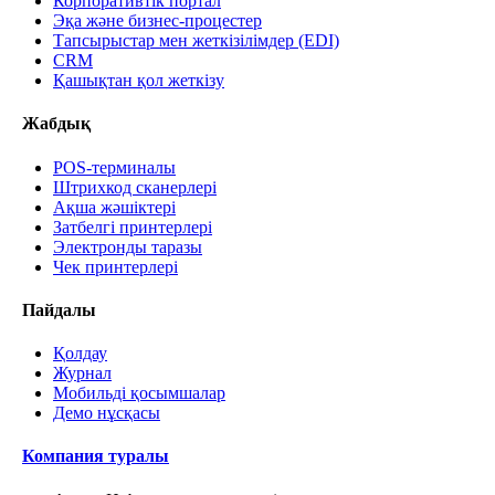
Корпоративтік портал
Эқа және бизнес-процестер
Тапсырыстар мен жеткізілімдер (EDI)
CRM
Қашықтан қол жеткізу
Жабдық
POS-терминалы
Штрихкод сканерлері
Ақша жәшіктері
Затбелгі принтерлері
Электронды таразы
Чек принтерлері
Пайдалы
Қолдау
Журнал
Мобильді қосымшалар
Демо нұсқасы
Компания туралы