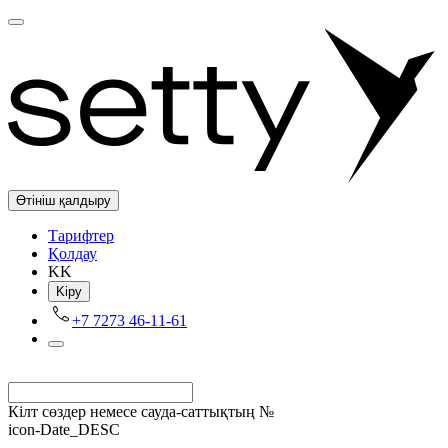
Өтініш қалдыру
Tарифтер
Қолдау
KK
Kіру
+7 7273 46-11-61
Кілт сөздер немесе сауда-саттықтың №
icon-Date_DESC