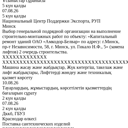
Ұсыныстар сұранысы
5 күн қалды
07.08.26
5 күн қалды
Национальный Центр Поддержки Экспорта, РУП
Минск
Выбор генеральной подрядной организации на выполнение
строительно-монтажных работ по объекту: «Капитальный
ремонт зданий ОАО «Амкодор-Белвар» по адресу: г.Минск,
пр-т Независимости, 58, г. Минск, ул. Гикало Н.Ф., 5» (замена
лифтов) 2 очередь строительства.
XXXXXXXXXXXXX
XXXXXXXXXXXXXXXXXXXXXXXXXXXXXXXXXXXX
Машина жасау және жабдықтар, Жүк көтергіш, такелаж және
лифт жабдықтары, Лифттерді жөндеу және техникалық
қызмет көрсету
10.08.26
Тауарлардың, жұмыстардың, көрсетілетін қызметтердің
бағаларын сұрату
2 күн қалды
07.08.26
2 күн қалды
Дккб, ГБУЗ
Краснодар өлкесі
Поставка сантехнических изделий