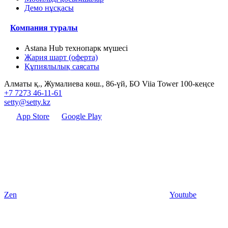
Демо нұсқасы
Компания туралы
Astana Hub технопарк мүшесі
Жария шарт (оферта)
Құпиялылық саясаты
Алматы қ., Жумалиева көш., 86-үй, БО Viia Tower 100-кеңсе
+7 7273 46-11-61
setty@setty.kz
App Store
Google Play
Zen
Youtube