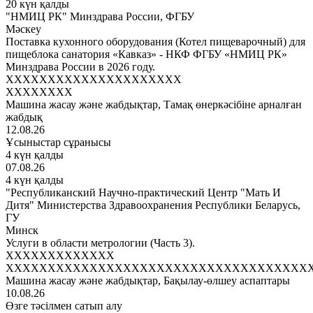
20 күн қалды
"НМИЦ РК" Минздрава России, ФГБУ
Мәскеу
Поставка кухонного оборудования (Котел пищеварочный) для
пищеблока санатория «Кавказ» - НКФ ФГБУ «НМИЦ РК»
Минздрава России в 2026 году.
XXXXXXXXXXXXXXXXXXXXX
XXXXXXXX
Машина жасау және жабдықтар, Тамақ өнеркәсібіне арналған
жабдық
12.08.26
Ұсыныстар сұранысы
4 күн қалды
07.08.26
4 күн қалды
"Республиканский Научно-практический Центр "Мать И
Дитя" Министерства Здравоохранения Республики Беларусь,
ГУ
Минск
Услуги в области метрологии (Часть 3).
XXXXXXXXXXXXX
XXXXXXXXXXXXXXXXXXXXXXXXXXXXXXXXXXXX
Машина жасау және жабдықтар, Бақылау-өлшеу аспаптары
10.08.26
Өзге тәсілмен сатып алу