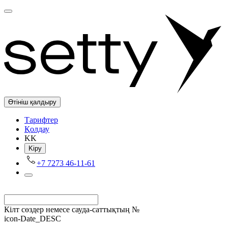
Өтініш қалдыру
Tарифтер
Қолдау
KK
Kіру
+7 7273 46-11-61
Кілт сөздер немесе сауда-саттықтың №
icon-Date_DESC