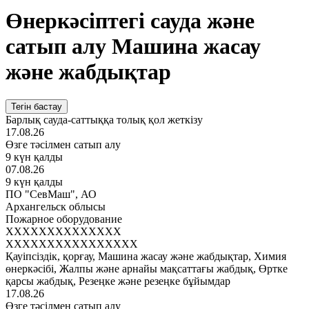
Өнеркәсіптегі сауда және
сатып алу Машина жасау
және жабдықтар
Тегін бастау
Барлық сауда-саттыққа толық қол жеткізу
17.08.26
Өзге тәсілмен сатып алу
9 күн қалды
07.08.26
9 күн қалды
ПО "СевМаш", АО
Архангельск облысы
Пожарное оборудование
XXXXXXXXXXXXXX
XXXXXXXXXXXXXXXX
Қауіпсіздік, қорғау, Машина жасау және жабдықтар, Химия
өнеркәсібі, Жалпы және арнайы мақсаттағы жабдық, Өртке
қарсы жабдық, Резеңке және резеңке бұйымдар
17.08.26
Өзге тәсілмен сатып алу