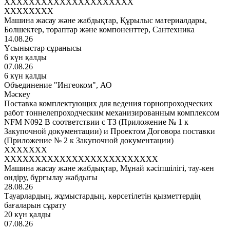
XXXXXXXXXXXXXXXXXXXXX
XXXXXXXX
Машина жасау және жабдықтар, Құрылыс материалдары,
Бөлшектер, тораптар және компоненттер, Сантехника
14.08.26
Ұсыныстар сұранысы
6 күн қалды
07.08.26
6 күн қалды
Объединение "Ингеоком", АО
Мәскеу
Поставка комплектующих для ведения горнопроходческих
работ тоннелепроходческим механизированным комплексом
NFM N092 В соответствии с ТЗ (Приложение № 1 к
Закупочной документации) и Проектом Договора поставки
(Приложение № 2 к Закупочной документации)
XXXXXXX
XXXXXXXXXXXXXXXXXXXXXXXXX
Машина жасау және жабдықтар, Мұнай кәсіпшілігі, тау-кен
өндіру, бұрғылау жабдығы
28.08.26
Тауарлардың, жұмыстардың, көрсетілетін қызметтердің
бағаларын сұрату
20 күн қалды
07.08.26