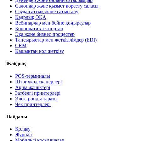
Дүкендер және онлайн сатылымдар
Салондар және қызмет көрсету саласы
Сауда-саттық және сатып алу
Кадрлық ЭҚА
Вебинарлар мен бейне қоңыраулар
Корпоративтік портал
Эқа және бизнес-процестер
Тапсырыстар мен жеткізілімдер (EDI)
CRM
Қашықтан қол жеткізу
Жабдық
POS-терминалы
Штрихкод сканерлері
Ақша жәшіктері
Затбелгі принтерлері
Электронды таразы
Чек принтерлері
Пайдалы
Қолдау
Журнал
Мобильді қосымшалар