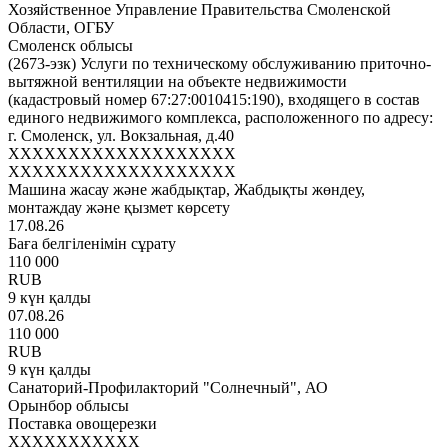
Хозяйственное Управление Правительства Смоленской
Области, ОГБУ
Смоленск облысы
(2673-эзк) Услуги по техническому обслуживанию приточно-
вытяжной вентиляции на объекте недвижимости
(кадастровый номер 67:27:0010415:190), входящего в состав
единого недвижимого комплекса, расположенного по адресу:
г. Смоленск, ул. Вокзальная, д.40
XXXXXXXXXXXXXXXXXXX
XXXXXXXXXXXXXXXXXXX
Машина жасау және жабдықтар, Жабдықты жөндеу,
монтаждау және қызмет көрсету
17.08.26
Баға белгіленімін сұрату
110 000
RUB
9 күн қалды
07.08.26
110 000
RUB
9 күн қалды
Санаторий-Профилакторий "Солнечный", АО
Орынбор облысы
Поставка овощерезки
XXXXXXXXXXX