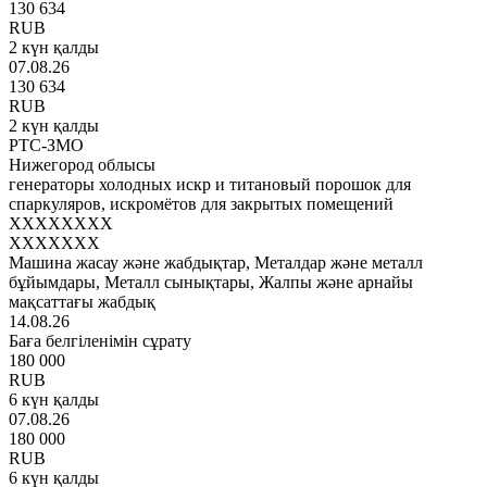
130 634
RUB
2 күн қалды
07.08.26
130 634
RUB
2 күн қалды
РТС-ЗМО
Нижегород облысы
генераторы холодных искр и титановый порошок для
спаркуляров, искромётов для закрытых помещений
XXXXXXXX
XXXXXXX
Машина жасау және жабдықтар, Металдар және металл
бұйымдары, Металл сынықтары, Жалпы және арнайы
мақсаттағы жабдық
14.08.26
Баға белгіленімін сұрату
180 000
RUB
6 күн қалды
07.08.26
180 000
RUB
6 күн қалды