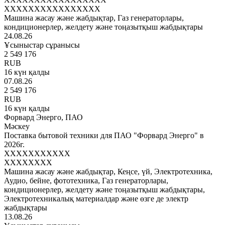
XXXXXXXXXXXXXXXX
Машина жасау және жабдықтар, Газ генераторлары,
кондиционерлер, желдету және тоңазытқыш жабдықтары
24.08.26
Ұсыныстар сұранысы
2 549 176
RUB
16 күн қалды
07.08.26
2 549 176
RUB
16 күн қалды
Форвард Энерго, ПАО
Мәскеу
Поставка бытовой техники для ПАО "Форвард Энерго" в
2026г.
XXXXXXXXXXX
XXXXXXXX
Машина жасау және жабдықтар, Кеңсе, үй, Электротехника,
Аудио, бейне, фототехника, Газ генераторлары,
кондиционерлер, желдету және тоңазытқыш жабдықтары,
Электротехникалық материалдар және өзге де электр
жабдықтары
13.08.26