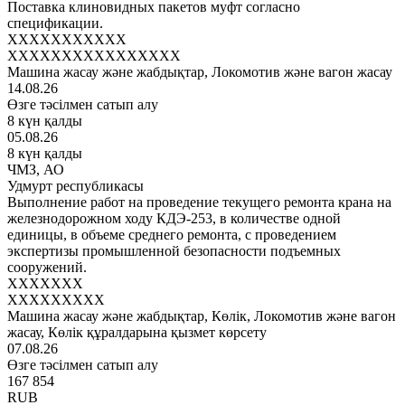
Поставка клиновидных пакетов муфт согласно
спецификации.
XXXXXXXXXXX
XXXXXXXXXXXXXXXX
Машина жасау және жабдықтар, Локомотив және вагон жасау
14.08.26
Өзге тәсілмен сатып алу
8 күн қалды
05.08.26
8 күн қалды
ЧМЗ, АО
Удмурт республикасы
Выполнение работ на проведение текущего ремонта крана на
железнодорожном ходу КДЭ-253, в количестве одной
единицы, в объеме среднего ремонта, с проведением
экспертизы промышленной безопасности подъемных
сооружений.
XXXXXXX
XXXXXXXXX
Машина жасау және жабдықтар, Көлік, Локомотив және вагон
жасау, Көлік құралдарына қызмет көрсету
07.08.26
Өзге тәсілмен сатып алу
167 854
RUB