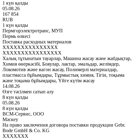
1 күн қалды
05.08.26
167 854
RUB
1 күн қалды
Пермгорэлектротранс, МУП
Пермь өлкесі
Поставка расходных материалов
XXXXXXXXXXXXXXX
XXXXXXXXXXXXXXXX
Халық тұтынатын тауарлар, Машина жасау және жабдықтар,
Химия өнеркәсібі, Бояулар, лактар, эмальдар, желімдер,
Локомотив және вагон жасау, Полимерлі материалдар,
пластмасса бұйымдары, Тұрмыстық химия, Тігін, тоқыма
және тоқыма бұйымдары, Үйге күтім жасау
14.08.26
Өзге тәсілмен сатып алу
8 күн қалды
05.08.26
8 күн қалды
ВСМ-Сервис, ООО
Мәскеу
На право заключения договора поставки продукции Gebr.
Bode GmbH & Co. KG
XXXXXXX