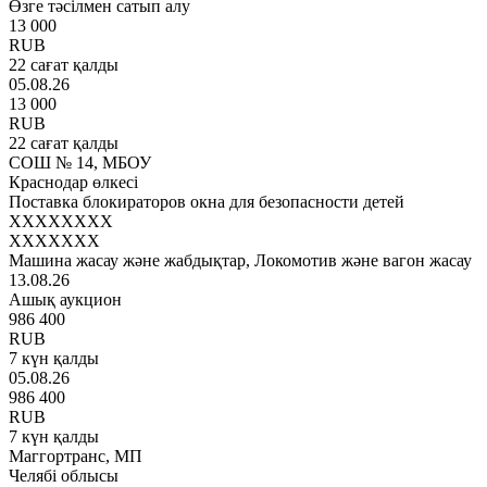
Өзге тәсілмен сатып алу
13 000
RUB
22 сағат қалды
05.08.26
13 000
RUB
22 сағат қалды
СОШ № 14, МБОУ
Краснодар өлкесі
Поставка блокираторов окна для безопасности детей
XXXXXXXX
XXXXXXX
Машина жасау және жабдықтар, Локомотив және вагон жасау
13.08.26
Ашық аукцион
986 400
RUB
7 күн қалды
05.08.26
986 400
RUB
7 күн қалды
Маггортранс, МП
Челябі облысы