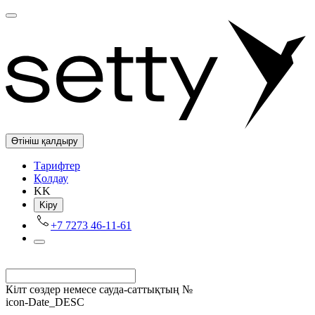
Өтініш қалдыру
Tарифтер
Қолдау
KK
Kіру
+7 7273 46-11-61
Кілт сөздер немесе сауда-саттықтың №
icon-Date_DESC