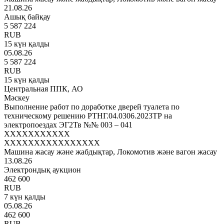
21.08.26
Ашық байқау
5 587 224
RUB
15 күн қалды
05.08.26
5 587 224
RUB
15 күн қалды
Центральная ППК, АО
Мәскеу
Выполнение работ по доработке дверей туалета по
техническому решению РТНГ.04.0306.2023ТР на
электропоездах ЭГ2Тв №№ 003 – 041
XXXXXXXXXXX
XXXXXXXXXXXXXXXX
Машина жасау және жабдықтар, Локомотив және вагон жасау
13.08.26
Электрондық аукцион
462 600
RUB
7 күн қалды
05.08.26
462 600
RUB