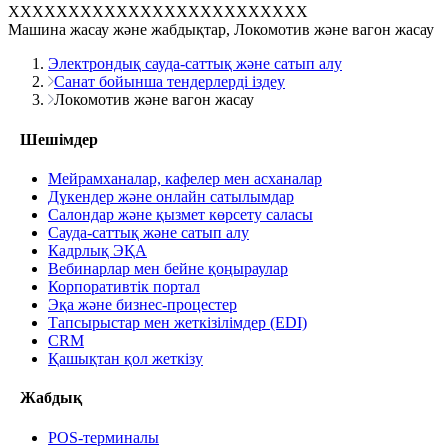
XXXXXXXXXXXXXXXXXXXXXXXXX
Машина жасау және жабдықтар, Локомотив және вагон жасау
Электрондық сауда-саттық және сатып алу
Санат бойынша тендерлерді іздеу
Локомотив және вагон жасау
Шешімдер
Мейрамханалар, кафелер мен асханалар
Дүкендер және онлайн сатылымдар
Салондар және қызмет көрсету саласы
Сауда-саттық және сатып алу
Кадрлық ЭҚА
Вебинарлар мен бейне қоңыраулар
Корпоративтік портал
Эқа және бизнес-процестер
Тапсырыстар мен жеткізілімдер (EDI)
CRM
Қашықтан қол жеткізу
Жабдық
POS-терминалы