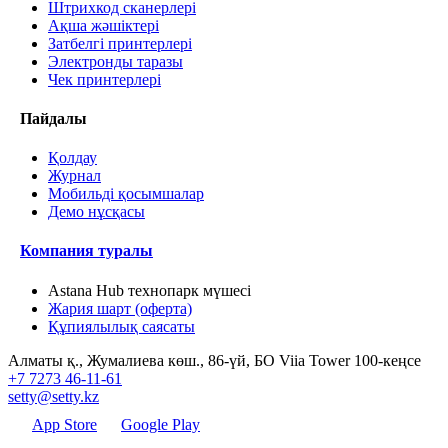
Штрихкод сканерлері
Ақша жәшіктері
Затбелгі принтерлері
Электронды таразы
Чек принтерлері
Пайдалы
Қолдау
Журнал
Мобильді қосымшалар
Демо нұсқасы
Компания туралы
Astana Hub технопарк мүшесі
Жария шарт (оферта)
Құпиялылық саясаты
Алматы қ., Жумалиева көш., 86-үй, БО Viia Tower 100-кеңсе
+7 7273 46-11-61
setty@setty.kz
App Store
Google Play