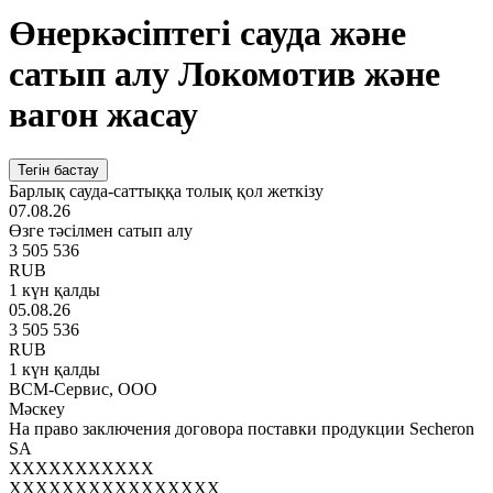
Өнеркәсіптегі сауда және
сатып алу Локомотив және
вагон жасау
Тегін бастау
Барлық сауда-саттыққа толық қол жеткізу
07.08.26
Өзге тәсілмен сатып алу
3 505 536
RUB
1 күн қалды
05.08.26
3 505 536
RUB
1 күн қалды
ВСМ-Сервис, ООО
Мәскеу
На право заключения договора поставки продукции Secheron
SA
XXXXXXXXXXX
XXXXXXXXXXXXXXXX