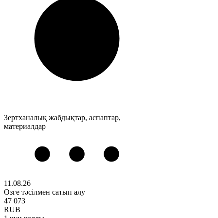
Зертханалық жабдықтар, аспаптар,
материалдар
11.08.26
Өзге тәсілмен сатып алу
47 073
RUB