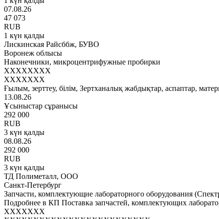
1 күн қалды
07.08.26
47 073
RUB
1 күн қалды
Лискинская Райсббж, БУВО
Воронеж облысы
Наконечники, микроцентрифужные пробирки
XXXXXXXX
XXXXXXX
Ғылым, зерттеу, білім, Зертханалық жабдықтар, аспаптар, мате
13.08.26
Ұсыныстар сұранысы
292 000
RUB
3 күн қалды
08.08.26
292 000
RUB
3 күн қалды
ТД Полиметалл, ООО
Санкт-Петербург
Запчасти, комплектующие лабораторного оборудования 
Подробнее в КП Поставка запчастей, комплектующих лабор
XXXXXXX