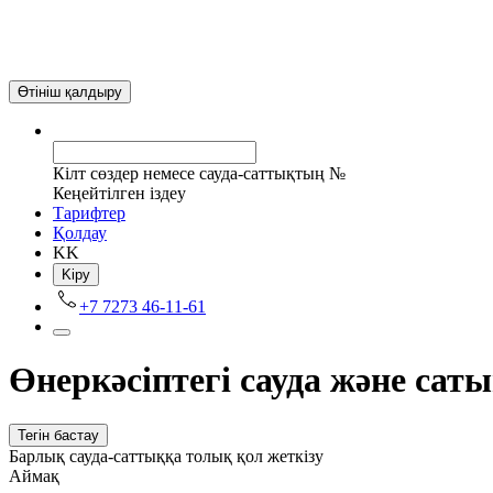
Өтініш қалдыру
Кілт сөздер немесе сауда-саттықтың №
Кеңейтілген іздеу
Tарифтер
Қолдау
KK
Kіру
+7 7273 46-11-61
Өнеркәсіптегі сауда және сат
Тегін бастау
Барлық сауда-саттыққа толық қол жеткізу
Аймақ