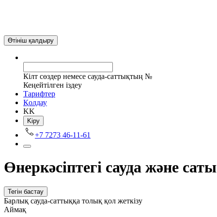
Өтініш қалдыру
Кілт сөздер немесе сауда-саттықтың №
Кеңейтілген іздеу
Tарифтер
Қолдау
KK
Kіру
+7 7273 46-11-61
Өнеркәсіптегі сауда және са
Тегін бастау
Барлық сауда-саттыққа толық қол жеткізу
Аймақ