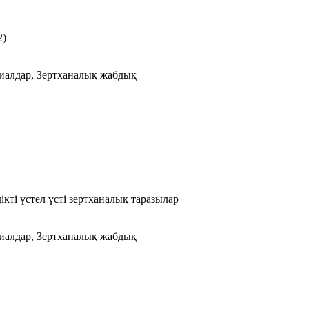
2)
риалдар, Зертханалық жабдық
ті үстел үсті зертханалық таразылар
риалдар, Зертханалық жабдық