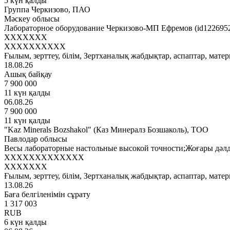
5 күн қалды
Группа Черкизово, ПАО
Мәскеу облысы
Лабораторное оборудование Черкизово-МП Ефремов (id122695
XXXXXXX
XXXXXXXXXX
Ғылым, зерттеу, білім, Зертханалық жабдықтар, аспаптар, мате
18.08.26
Ашық байқау
7 900 000
11 күн қалды
06.08.26
7 900 000
11 күн қалды
"Kaz Minerals Bozshakol" (Каз Минералз Бозшаколь), ТОО
Павлодар облысы
Весы лабораторные настольные высокой точности;Жоғары дәлдік
XXXXXXXXXXXXX
XXXXXXX
Ғылым, зерттеу, білім, Зертханалық жабдықтар, аспаптар, мате
13.08.26
Баға белгіленімін сұрату
1 317 003
RUB
6 күн қалды