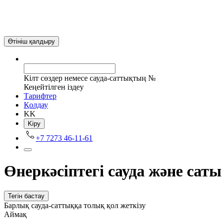
Өтініш қалдыру
Кілт сөздер немесе сауда-саттықтың №
Кеңейтілген іздеу
Tарифтер
Қолдау
KK
Kіру
+7 7273 46-11-61
Өнеркәсіптегі сауда және са
Тегін бастау
Барлық сауда-саттыққа толық қол жеткізу
Аймақ