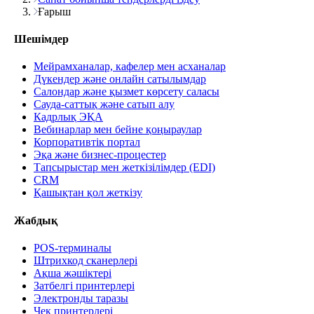
Ғарыш
Шешімдер
Мейрамханалар, кафелер мен асханалар
Дүкендер және онлайн сатылымдар
Салондар және қызмет көрсету саласы
Сауда-саттық және сатып алу
Кадрлық ЭҚА
Вебинарлар мен бейне қоңыраулар
Корпоративтік портал
Эқа және бизнес-процестер
Тапсырыстар мен жеткізілімдер (EDI)
CRM
Қашықтан қол жеткізу
Жабдық
POS-терминалы
Штрихкод сканерлері
Ақша жәшіктері
Затбелгі принтерлері
Электронды таразы
Чек принтерлері