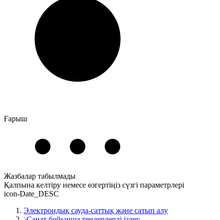
Ғарыш
Жазбалар табылмады
Қалпына келтіру
немесе
өзгертіңіз
сүзгі параметрлері
icon-Date_DESC
Электрондық сауда-саттық және сатып алу
Санат бойынша тендерлерді іздеу