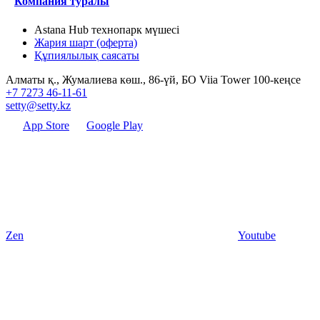
Компания туралы
Astana Hub технопарк мүшесі
Жария шарт (оферта)
Құпиялылық саясаты
Алматы қ., Жумалиева көш., 86-үй, БО Viia Tower 100-кеңсе
+7 7273 46-11-61
setty@setty.kz
App Store
Google Play
Zen
Youtube