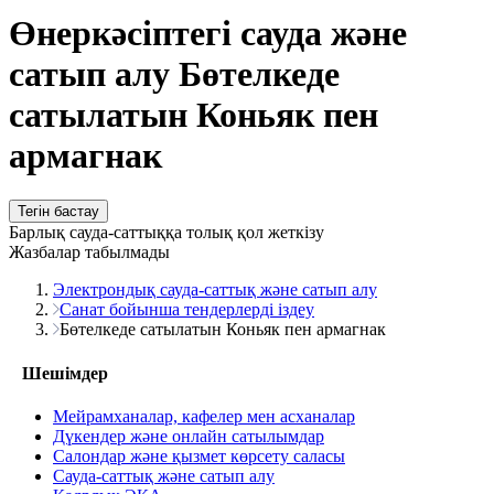
Өнеркәсіптегі сауда және
сатып алу Бөтелкеде
сатылатын Коньяк пен
армагнак
Тегін бастау
Барлық сауда-саттыққа толық қол жеткізу
Жазбалар табылмады
Электрондық сауда-саттық және сатып алу
Санат бойынша тендерлерді іздеу
Бөтелкеде сатылатын Коньяк пен армагнак
Шешімдер
Мейрамханалар, кафелер мен асханалар
Дүкендер және онлайн сатылымдар
Салондар және қызмет көрсету саласы
Сауда-саттық және сатып алу