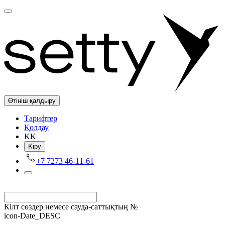
Өтініш қалдыру
Tарифтер
Қолдау
KK
Kіру
+7 7273 46-11-61
Кілт сөздер немесе сауда-саттықтың №
icon-Date_DESC