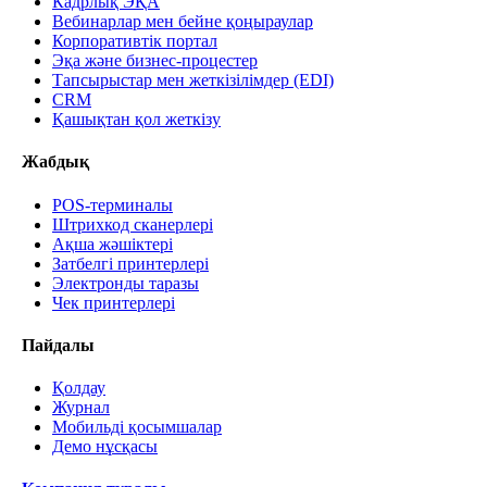
Кадрлық ЭҚА
Вебинарлар мен бейне қоңыраулар
Корпоративтік портал
Эқа және бизнес-процестер
Тапсырыстар мен жеткізілімдер (EDI)
CRM
Қашықтан қол жеткізу
Жабдық
POS-терминалы
Штрихкод сканерлері
Ақша жәшіктері
Затбелгі принтерлері
Электронды таразы
Чек принтерлері
Пайдалы
Қолдау
Журнал
Мобильді қосымшалар
Демо нұсқасы