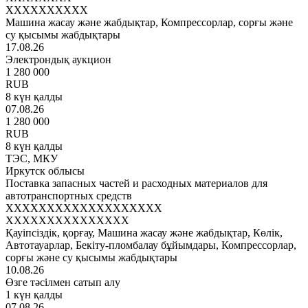
XXXXXXXXXX
Машина жасау және жабдықтар, Компрессорлар, сорғы және
су қысымы жабдықтары
17.08.26
Электрондық аукцион
1 280 000
RUB
8 күн қалды
07.08.26
1 280 000
RUB
8 күн қалды
ТЭС, МКУ
Иркутск облысы
Поставка запасных частей и расходных материалов для
автотранспортных средств
XXXXXXXXXXXXXXXXXXX
XXXXXXXXXXXXXXX
Қауіпсіздік, қорғау, Машина жасау және жабдықтар, Көлік,
Автотауарлар, Бекіту-пломбалау бұйымдары, Компрессорлар,
сорғы және су қысымы жабдықтары
10.08.26
Өзге тәсілмен сатып алу
1 күн қалды
07.08.26