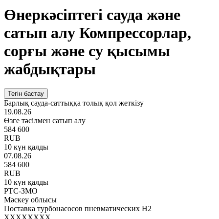
Өнеркәсіптегі сауда және
сатып алу Компрессорлар,
сорғы және су қысымы
жабдықтары
Тегін бастау
Барлық сауда-саттыққа толық қол жеткізу
19.08.26
Өзге тәсілмен сатып алу
584 600
RUB
10 күн қалды
07.08.26
584 600
RUB
10 күн қалды
РТС-ЗМО
Мәскеу облысы
Поставка турбонасосов пневматических Н2
XXXXXXXX