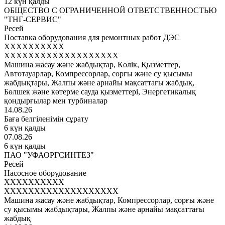
12 күн қалды
ОБЩЕСТВО С ОГРАНИЧЕННОЙ ОТВЕТСТВЕННОСТЬЮ
"ТНГ-СЕРВИС"
Ресей
Поставка оборудования для ремонтных работ ДЭС
XXXXXXXXXX
XXXXXXXXXXXXXXXXXXX
Машина жасау және жабдықтар, Көлік, Қызметтер,
Автотауарлар, Компрессорлар, сорғы және су қысымы
жабдықтары, Жалпы және арнайы мақсаттағы жабдық,
Бөлшек және көтерме сауда қызметтері, Энергетикалық
қондырғылар мен турбиналар
14.08.26
Баға белгіленімін сұрату
6 күн қалды
07.08.26
6 күн қалды
ПАО "УФАОРГСИНТЕЗ"
Ресей
Насосное оборудование
XXXXXXXXXX
XXXXXXXXXXXXXXXXXXX
Машина жасау және жабдықтар, Компрессорлар, сорғы және
су қысымы жабдықтары, Жалпы және арнайы мақсаттағы
жабдық