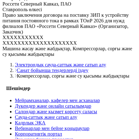
Россети Северный Кавказ, ПАО
Ставрополь өлкесі
Право заключения договора на поставку ЗИП к устройству
питания постоянного тока в рамках ТОиР 2026 для нужд
филиалов ПАО «Россети Северный Кавказ» (Организатор,
Заказчик)
XXXXXXXXXXX
XXXXXXXXXXXXXXXXXXXX
Машина жасау және жабдықтар, Компрессорлар, сорғы және
су қысымы жабдықтары
Электрондық сауда-саттық және сатып алу
Санат бойынша тендерлерді іздеу
Компрессорлар, сорғы және су қысымы жабдықтары
Шешімдер
Мейрамханалар, кафелер мен асханалар
Дүкендер және онлайн сатылымдар
Салондар және қызмет көрсету саласы
Сауда-саттық және сатып алу
Кадрлық ЭҚА
Вебинарлар мен бейне қоңыраулар
Корпоративтік портал