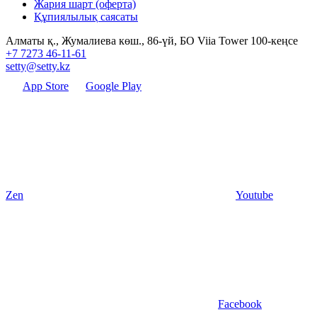
Жария шарт (оферта)
Құпиялылық саясаты
Алматы қ., Жумалиева көш., 86-үй, БО Viia Tower 100-кеңсе
+7 7273 46-11-61
setty@setty.kz
App Store
Google Play
Zen
Youtube
Facebook