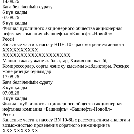
14.08.26
Баға белгіленімін сұрату
6 күн қалды
07.08.26
6 күн қалды
Филиал публичного акционерного общества акционерная
нефтяная компания «Башнефть» «Башнефть-Новойл»
Ресей
Запасные части к насосу НПН-10 с рассмотрением аналога
XXXXXXXXXX
XXXXXXXXXXXXXXXXXXX
Машина жасау және жабдықтар, Химия өнеркәсібі,
Компрессорлар, сорғы және су қысымы жабдықтары, Резеңке
және резеңке бұйымдар
17.08.26
Баға белгіленімін сұрату
8 күн қалды
07.08.26
8 күн қалды
Филиал публичного акционерного общества акционерная
нефтяная компания «Башнефть» «Башнефть-Новойл»
Ресей
Запасные части к насосу BN 10-6L с рассмотрением аналога и
возможностью проведения обратного инжиниринга
XXXXXXXXXX