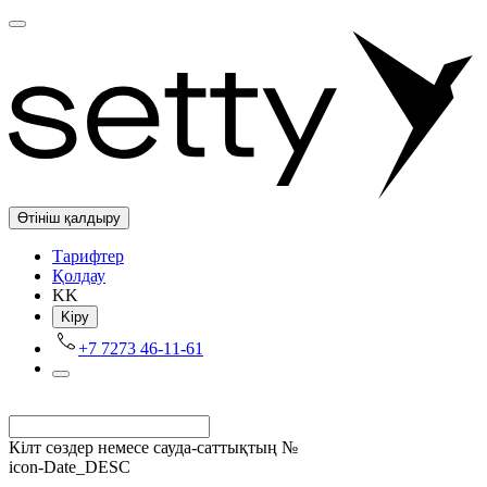
Өтініш қалдыру
Tарифтер
Қолдау
KK
Kіру
+7 7273 46-11-61
Кілт сөздер немесе сауда-саттықтың №
icon-Date_DESC