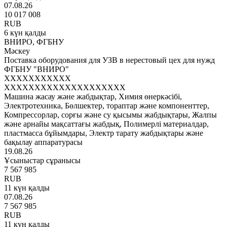
07.08.26
10 017 008
RUB
6 күн қалды
ВНИРО, ФГБНУ
Мәскеу
Поставка оборудования для УЗВ в нерестовый цех для нужд
ФГБНУ "ВНИРО"
XXXXXXXXXXX
XXXXXXXXXXXXXXXXXXXX
Машина жасау және жабдықтар, Химия өнеркәсібі,
Электротехника, Бөлшектер, тораптар және компоненттер,
Компрессорлар, сорғы және су қысымы жабдықтары, Жалпы
және арнайы мақсаттағы жабдық, Полимерлі материалдар,
пластмасса бұйымдары, Электр тарату жабдықтары және
бақылау аппаратурасы
19.08.26
Ұсыныстар сұранысы
7 567 985
RUB
11 күн қалды
07.08.26
7 567 985
RUB
11 күн қалды