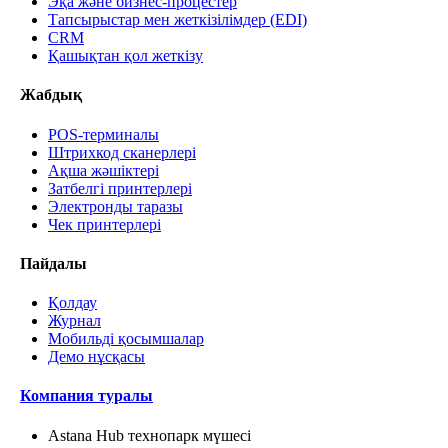
Эқа және бизнес-процестер
Тапсырыстар мен жеткізілімдер (EDI)
CRM
Қашықтан қол жеткізу
Жабдық
POS-терминалы
Штрихкод сканерлері
Ақша жәшіктері
Затбелгі принтерлері
Электронды таразы
Чек принтерлері
Пайдалы
Қолдау
Журнал
Мобильді қосымшалар
Демо нұсқасы
Компания туралы
Astana Hub технопарк мүшесі