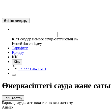
Өтініш қалдыру
Кілт сөздер немесе сауда-саттықтың №
Кеңейтілген іздеу
Tарифтер
Қолдау
KK
Kіру
+7 7273 46-11-61
Өнеркәсіптегі сауда және сат
Тегін бастау
Барлық сауда-саттыққа толық қол жеткізу
Аймақ