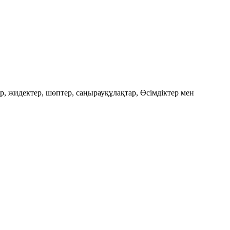
ер, жидектер, шөптер, саңырауқұлақтар, Өсімдіктер мен