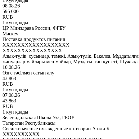
1 күн қалды
08.08.26
595 000
RUB
1 күн қалды
ЦР Минздрава России, ФГБУ
Мәскеу
Поставка продуктов питания
XXXXXXXXXXXXXXXXXX
XXXXXXXXXXXXXXXX
Азық-түлік, сусындар, темекі, Азық-түлік, Бакалея, Мұздатылға
жануарлар майлары мен майлар, Мұздатылған құс еті, Шұжық 
10.08.26
Өзге тәсілмен сатып алу
43 863
RUB
1 күн қалды
07.08.26
43 863
RUB
1 күн қалды
Зеленодольская Школа №2, ГБОУ
Татарстан Республикасы
Сосиски мясные охлажденные категории А или Б
XXXXXXXXXX