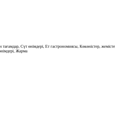
н тағамдар, Сүт өнімдері, Ет гастрономиясы, Көкөністер, жеміст
өнімдері, Жарма