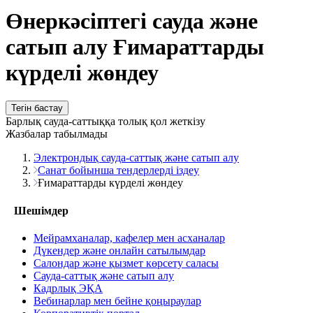
Өнеркәсіптегі сауда және
сатып алу Ғимараттарды
күрделі жөндеу
Тегін бастау
Барлық сауда-саттыққа толық қол жеткізу
Жазбалар табылмады
Электрондық сауда-саттық және сатып алу
Санат бойынша тендерлерді іздеу
Ғимараттарды күрделі жөндеу
Шешімдер
Мейрамханалар, кафелер мен асханалар
Дүкендер және онлайн сатылымдар
Салондар және қызмет көрсету саласы
Сауда-саттық және сатып алу
Кадрлық ЭҚА
Вебинарлар мен бейне қоңыраулар