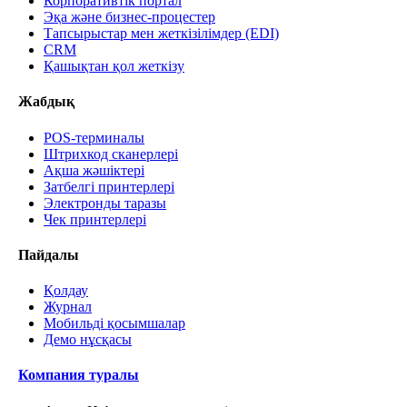
Корпоративтік портал
Эқа және бизнес-процестер
Тапсырыстар мен жеткізілімдер (EDI)
CRM
Қашықтан қол жеткізу
Жабдық
POS-терминалы
Штрихкод сканерлері
Ақша жәшіктері
Затбелгі принтерлері
Электронды таразы
Чек принтерлері
Пайдалы
Қолдау
Журнал
Мобильді қосымшалар
Демо нұсқасы
Компания туралы