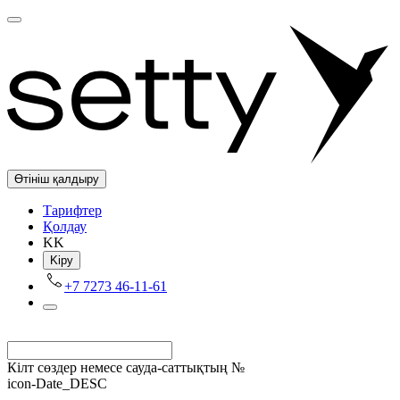
Өтініш қалдыру
Tарифтер
Қолдау
KK
Kіру
+7 7273 46-11-61
Кілт сөздер немесе сауда-саттықтың №
icon-Date_DESC