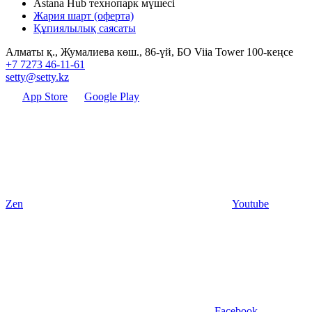
Astana Hub технопарк мүшесі
Жария шарт (оферта)
Құпиялылық саясаты
Алматы қ., Жумалиева көш., 86-үй, БО Viia Tower 100-кеңсе
+7 7273 46-11-61
setty@setty.kz
App Store
Google Play
Zen
Youtube
Facebook