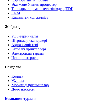
Корпоративтік портал
Эқа және бизнес-процестер
Тапсырыстар мен жеткізілімдер (EDI)
CRM
Қашықтан қол жеткізу
Жабдық
POS-терминалы
Штрихкод сканерлері
Ақша жәшіктері
Затбелгі принтерлері
Электронды таразы
Чек принтерлері
Пайдалы
Қолдау
Журнал
Мобильді қосымшалар
Демо нұсқасы
Компания туралы