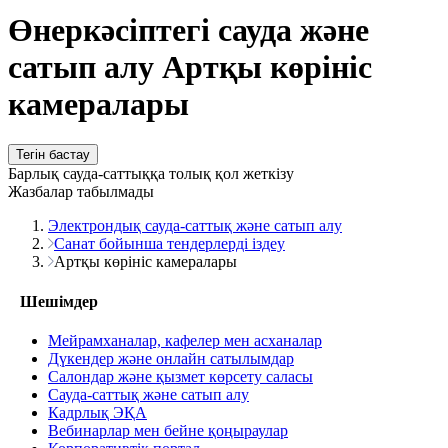
Өнеркәсіптегі сауда және
сатып алу Артқы көрініс
камералары
Тегін бастау
Барлық сауда-саттыққа толық қол жеткізу
Жазбалар табылмады
Электрондық сауда-саттық және сатып алу
Санат бойынша тендерлерді іздеу
Артқы көрініс камералары
Шешімдер
Мейрамханалар, кафелер мен асханалар
Дүкендер және онлайн сатылымдар
Салондар және қызмет көрсету саласы
Сауда-саттық және сатып алу
Кадрлық ЭҚА
Вебинарлар мен бейне қоңыраулар