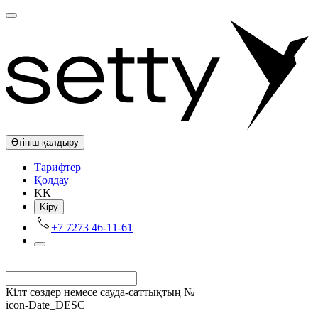
Өтініш қалдыру
Tарифтер
Қолдау
KK
Kіру
+7 7273 46-11-61
Кілт сөздер немесе сауда-саттықтың №
icon-Date_DESC