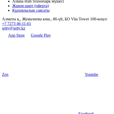
Astana Hub технопарк мүшесі
Жария шарт (оферта)
Құпиялылық саясаты
Алматы қ., Жумалиева көш., 86-үй, БО Viia Tower 100-кеңсе
+7 7273 46-11-61
setty@setty.kz
App Store
Google Play
Zen
Youtube
Facebook