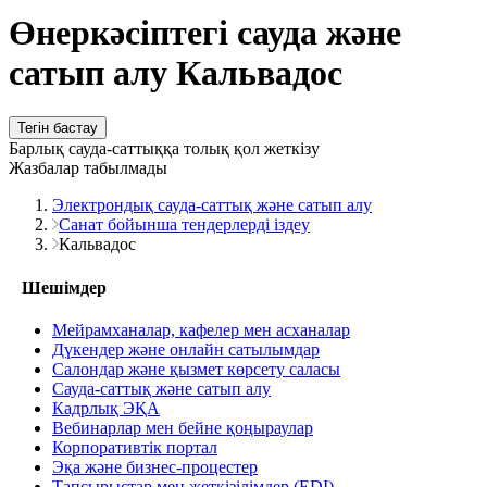
Өнеркәсіптегі сауда және
сатып алу Кальвадос
Тегін бастау
Барлық сауда-саттыққа толық қол жеткізу
Жазбалар табылмады
Электрондық сауда-саттық және сатып алу
Санат бойынша тендерлерді іздеу
Кальвадос
Шешімдер
Мейрамханалар, кафелер мен асханалар
Дүкендер және онлайн сатылымдар
Салондар және қызмет көрсету саласы
Сауда-саттық және сатып алу
Кадрлық ЭҚА
Вебинарлар мен бейне қоңыраулар
Корпоративтік портал
Эқа және бизнес-процестер
Тапсырыстар мен жеткізілімдер (EDI)