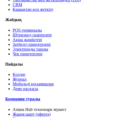
CRM
Қашықтан қол жеткізу
Жабдық
POS-терминалы
Штрихкод сканерлері
Ақша жәшіктері
Затбелгі принтерлері
Электронды таразы
Чек принтерлері
Пайдалы
Қолдау
Журнал
Мобильді қосымшалар
Демо нұсқасы
Компания туралы
Astana Hub технопарк мүшесі
Жария шарт (оферта)