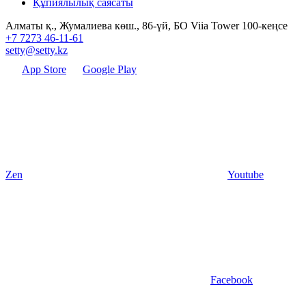
Құпиялылық саясаты
Алматы қ., Жумалиева көш., 86-үй, БО Viia Tower 100-кеңсе
+7 7273 46-11-61
setty@setty.kz
App Store
Google Play
Zen
Youtube
Facebook