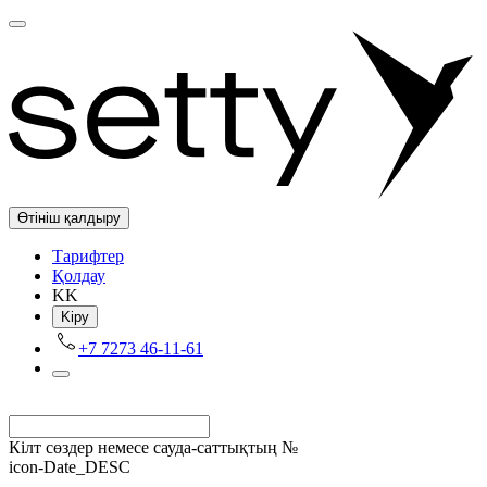
Өтініш қалдыру
Tарифтер
Қолдау
KK
Kіру
+7 7273 46-11-61
Кілт сөздер немесе сауда-саттықтың №
icon-Date_DESC