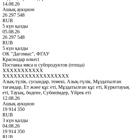
14.08.26
Ашық аукцион
26 297 548
RUB
5 күн қалды
05.08.26
26 297 548
RUB
5 күн қалды
ОК "Дагомыс", ФГАУ
Краснодар өлкесі
Поставка мяса и субпродуктов (птица)
XXXXXXXXXXX
XXXXXXXXXXXXXXXXXX
Азық-түлік, сусындар, темекі, Азық-түлік, Мұздатылған
тағамдар, Ет және құс еті, Мұздатылған құс еті, Күркетауық
еті, Тауық, бөдене, Субөнімдер, Үйрек еті
12.08.26
Ашық аукцион
19 914 350
RUB
3 күн қалды
04.08.26
19 914 350
RUB