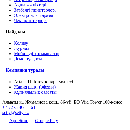
Ақша жәшіктері
Затбелгі принтерлері
Электронды таразы
Чек принтерлері
Пайдалы
Қолдау
Журнал
Мобильді қосымшалар
Демо нұсқасы
Компания туралы
Astana Hub технопарк мүшесі
Жария шарт (оферта)
Құпиялылық саясаты
Алматы қ., Жумалиева көш., 86-үй, БО Viia Tower 100-кеңсе
+7 7273 46-11-61
setty@setty.kz
App Store
Google Play