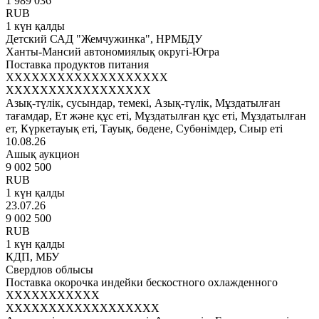
1 989 036
RUB
1 күн қалды
Детский САД "Жемчужинка", НРМБДУ
Ханты-Мансий автономиялық округі-Югра
Поставка продуктов питания
XXXXXXXXXXXXXXXXXXX
XXXXXXXXXXXXXXXXX
Азық-түлік, сусындар, темекі, Азық-түлік, Мұздатылған
тағамдар, Ет және құс еті, Мұздатылған құс еті, Мұздатылған
ет, Күркетауық еті, Тауық, бөдене, Субөнімдер, Сиыр еті
10.08.26
Ашық аукцион
9 002 500
RUB
1 күн қалды
23.07.26
9 002 500
RUB
1 күн қалды
КДП, МБУ
Свердлов облысы
Поставка окорочка индейки бескостного охлажденного
XXXXXXXXXXX
XXXXXXXXXXXXXXXXXX