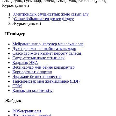
Азық-түлік, сусындар, темекі, Азық-түлік, Ет және құс еті,
Күркетауық еті
Электрондық сауда-саттық және сатып алу
Санат бойынша тендерлерді іздеу
Күркетауық еті
Шешімдер
Мейрамханалар, кафелер мен асханалар
Дүкендер және онлайн сатылымдар
Салондар және қызмет көрсету саласы
Сауда-саттық және сатып алу
Кадрлық ЭҚА
Вебинарлар мен бейне қоңыраулар
Корпоративтік портал
Эқа және бизнес-процестер
Тапсырыстар мен жеткізілімдер (EDI)
CRM
Қашықтан қол жеткізу
Жабдық
POS-терминалы
Штрихкод сканерлері