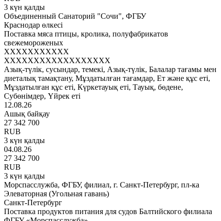
3 күн қалды
Объединенный Санаторий "Сочи", ФГБУ
Краснодар өлкесі
Поставка мяса птицы, кролика, полуфабрикатов
свежемороженых
XXXXXXXXXXX
XXXXXXXXXXXXXXXXXX
Азық-түлік, сусындар, темекі, Азық-түлік, Балалар тағамы мен
диеталық тамақтану, Мұздатылған тағамдар, Ет және құс еті,
Мұздатылған құс еті, Күркетауық еті, Тауық, бөдене,
Субөнімдер, Үйрек еті
12.08.26
Ашық байқау
27 342 700
RUB
3 күн қалды
04.08.26
27 342 700
RUB
3 күн қалды
Морспасслужба, ФГБУ, филиал, г. Санкт-Петербург, пл-ка
Элеваторная (Угольная гавань)
Санкт-Петербург
Поставка продуктов питания для судов Балтийского филиала
ФГБУ «Морспасслужба»