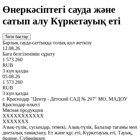
Өнеркәсіптегі сауда және
сатып алу Күркетауық еті
Тегін бастау
Барлық сауда-саттыққа толық қол жеткізу
12.08.26
Баға белгіленімін сұрату
1 573 260
RUB
3 күн қалды
05.08.26
1 573 260
RUB
3 күн қалды
г. Краснодар "Центр - Детский САД № 207" МО, МАДОУ
Краснодар өлкесі
Мясная продукция
XXXXXXXXXXX
XXXXXXX
Азық-түлік, сусындар, темекі, Азық-түлік, Балалар тағамы мен
диеталық тамақтану, Ет және құс еті, Күркетауық еті, Тауық,
бөдене, Субөнімдер