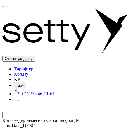
Өтініш қалдыру
Tарифтер
Қолдау
KK
Kіру
+7 7273 46-11-61
Кілт сөздер немесе сауда-саттықтың №
icon-Date_DESC