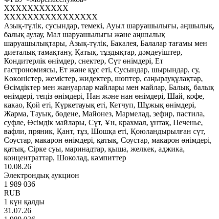
XXXXXXXXXXX
XXXXXXXXXXXXXXXX
Азық-түлік, сусындар, темекі, Ауыл шаруашылығы, аңшылық,
балық аулау, Мал шаруашылығы және аңшылық
шаруашылықтары, Азық-түлік, Бакалея, Балалар тағамы мен
диеталық тамақтану, Қатық, тұздықтар, дәмдеуіштер,
Кондитерлік өнімдер, снектер, Сүт өнімдері, Ет
гастрономиясы, Ет және құс еті, Сусындар, шырындар, су,
Көкөністер, жемістер, жидектер, шөптер, саңырауқұлақтар,
Өсімдіктер мен жануарлар майлары мен майлар, Балық, балық
өнімдері, теңіз өнімдері, Нан және нан өнімдері, Шай, кофе,
какао, Қой еті, Күркетауық еті, Кетчуп, Шұжық өнімдері,
Жарма, Тауық, бөдене, Майонез, Мармелад, зефир, пастила,
суфле, Өсімдік майлары, Сүт, Ұн, крахмал, ұнтақ, Печенье,
вафли, пряник, Қант, тұз, Шошқа еті, Қоюландырылған сүт,
Соустар, макарон өнімдері, қатық, Соустар, макарон өнімдері,
қатық, Сірке суы, маринадтар, қыша, желкек, аджика,
концентраттар, Шоколад, кәмпиттер
10.08.26
Электрондық аукцион
1 989 036
RUB
1 күн қалды
31.07.26