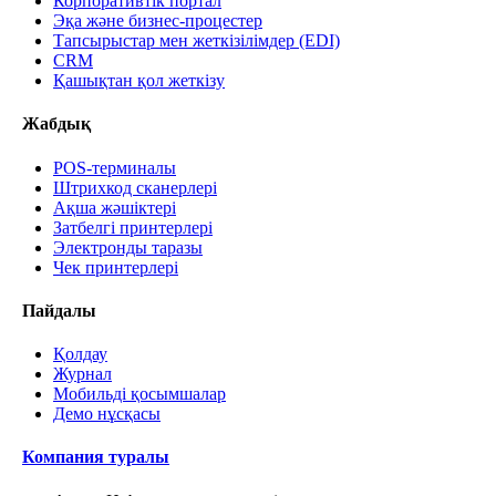
Корпоративтік портал
Эқа және бизнес-процестер
Тапсырыстар мен жеткізілімдер (EDI)
CRM
Қашықтан қол жеткізу
Жабдық
POS-терминалы
Штрихкод сканерлері
Ақша жәшіктері
Затбелгі принтерлері
Электронды таразы
Чек принтерлері
Пайдалы
Қолдау
Журнал
Мобильді қосымшалар
Демо нұсқасы
Компания туралы