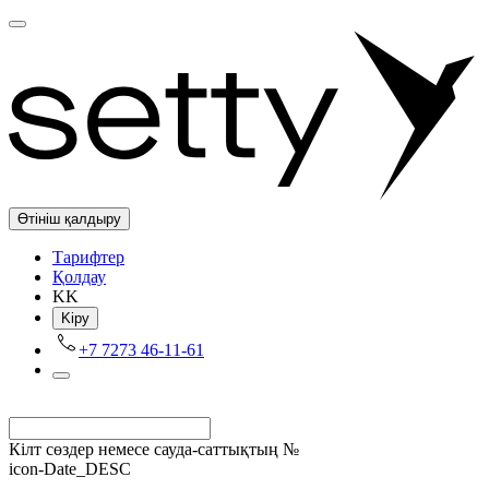
Өтініш қалдыру
Tарифтер
Қолдау
KK
Kіру
+7 7273 46-11-61
Кілт сөздер немесе сауда-саттықтың №
icon-Date_DESC