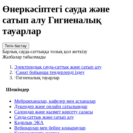
Өнеркәсіптегі сауда және
сатып алу Гигиеналық
тауарлар
Тегін бастау
Барлық сауда-саттыққа толық қол жеткізу
Жазбалар табылмады
Электрондық сауда-саттық және сатып алу
Санат бойынша тендерлерді іздеу
Гигиеналық тауарлар
Шешімдер
Мейрамханалар, кафелер мен асханалар
Дүкендер және онлайн сатылымдар
Салондар және қызмет көрсету саласы
Сауда-саттық және сатып алу
Кадрлық ЭҚА
Вебинарлар мен бейне қоңыраулар