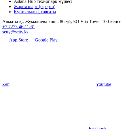
Astana Hub технопарк мүшесі
Жария шарт (оферта)
Құпиялылық саясаты
Алматы қ., Жумалиева көш., 86-үй, БО Viia Tower 100-кеңсе
+7 7273 46-11-61
setty@setty.kz
App Store
Google Play
Zen
Youtube
Facebook