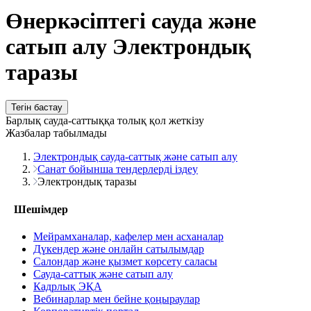
Өнеркәсіптегі сауда және
сатып алу Электрондық
таразы
Тегін бастау
Барлық сауда-саттыққа толық қол жеткізу
Жазбалар табылмады
Электрондық сауда-саттық және сатып алу
Санат бойынша тендерлерді іздеу
Электрондық таразы
Шешімдер
Мейрамханалар, кафелер мен асханалар
Дүкендер және онлайн сатылымдар
Салондар және қызмет көрсету саласы
Сауда-саттық және сатып алу
Кадрлық ЭҚА
Вебинарлар мен бейне қоңыраулар