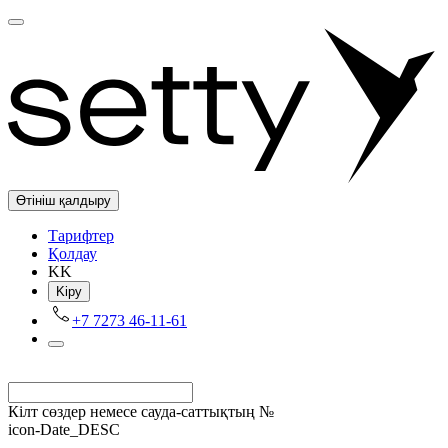
Өтініш қалдыру
Tарифтер
Қолдау
KK
Kіру
+7 7273 46-11-61
Кілт сөздер немесе сауда-саттықтың №
icon-Date_DESC