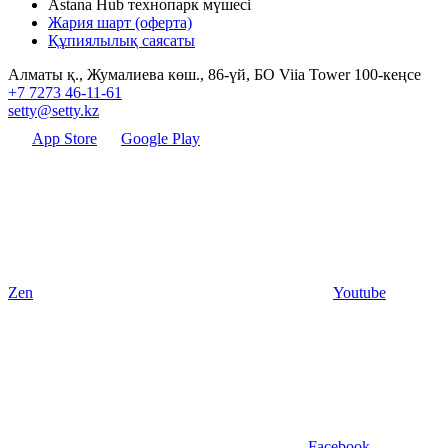
Astana Hub технопарк мүшесі
Жария шарт (оферта)
Құпиялылық саясаты
Алматы қ., Жумалиева көш., 86-үй, БО Viia Tower 100-кеңсе
+7 7273 46-11-61
setty@setty.kz
App Store
Google Play
Zen
Youtube
Facebook