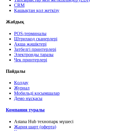
CRM
Қашықтан қол жеткізу
Жабдық
POS-терминалы
Штрихкод сканерлері
Ақша жәшіктері
Затбелгі принтерлері
Электронды таразы
Чек принтерлері
Пайдалы
Қолдау
Журнал
Мобильді қосымшалар
Демо нұсқасы
Компания туралы
Astana Hub технопарк мүшесі
Жария шарт (оферта)