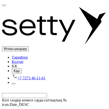
Өтініш қалдыру
Tарифтер
Қолдау
KK
Kіру
+7 7273 46-11-61
Кілт сөздер немесе сауда-саттықтың №
icon-Date_DESC