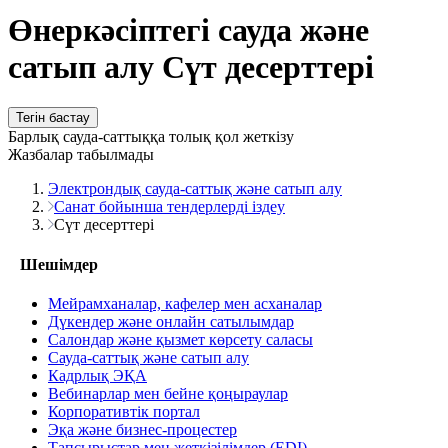
Өнеркәсіптегі сауда және
сатып алу Сүт десерттері
Тегін бастау
Барлық сауда-саттыққа толық қол жеткізу
Жазбалар табылмады
Электрондық сауда-саттық және сатып алу
Санат бойынша тендерлерді іздеу
Сүт десерттері
Шешімдер
Мейрамханалар, кафелер мен асханалар
Дүкендер және онлайн сатылымдар
Салондар және қызмет көрсету саласы
Сауда-саттық және сатып алу
Кадрлық ЭҚА
Вебинарлар мен бейне қоңыраулар
Корпоративтік портал
Эқа және бизнес-процестер
Тапсырыстар мен жеткізілімдер (EDI)