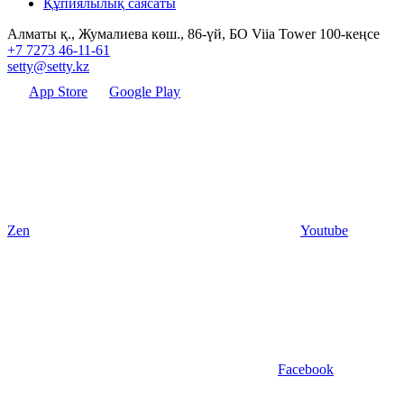
Құпиялылық саясаты
Алматы қ., Жумалиева көш., 86-үй, БО Viia Tower 100-кеңсе
+7 7273 46-11-61
setty@setty.kz
App Store
Google Play
Zen
Youtube
Facebook