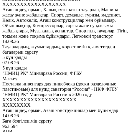
XXXXXXXXXXXXXXXXXX
Ағаш өңдеу, орман, Халық тұтынатын тауарлар, Машина
жасау және жабдықтар, Спорт, демалыс, туризм, мәдениет,
Көлік, Автокөлік, Ағаш конструкциялар мен бұйымдар,
Ойыншықтар, Компрессорлар, сорғы және су қысымы
жабдықтары, Музыкалық аспаптар, Спорттық тауарлар, Тігін,
тоқыма және тоқыма бұйымдары, Легковой транспорт
14.08.26
Тауарлардың, жұмыстардың, көрсетілетін қызметтердің
бағаларын сұрату
5 күн қалды
07.08.26
5 күн қалды
"НМИЦ РК" Минздрава России, ФГБУ
Мәскеу
Поставка инвентаря для пищеблока (доски разделочные
пластиковые) для нужд санатория “Россия” - НКФ ФГБУ
"НМИЦ РК" Минздрава России в 2026 году
XXXXXXXXXXXXXXXXXXXXX
XXXXXXXX
Ағаш өңдеу, орман, Ағаш конструкциялар мен бұйымдар
14.08.26
Баға белгіленімін сұрату
963 594
RUB