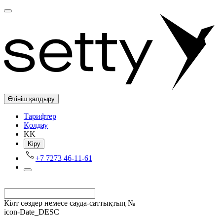
Өтініш қалдыру
Tарифтер
Қолдау
KK
Kіру
+7 7273 46-11-61
Кілт сөздер немесе сауда-саттықтың №
icon-Date_DESC