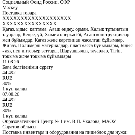
Социальный Фонд России, СФР
Мәскеу
Поставка товара
XXXXXXXXXXXXXXXXXXX
XXXXXXXXXXXXXXX
Қағаз, ыдыс, қаптама, Ағаш өңдеу, орман, Халық тұтынатын
тауарлар, Кеңсе, үй, Химия өнеркәсібі, Ағаш конструкциялар
мен бұйымдар, Қағаз және картоннан жасалған бұйымдар,
Жиһаз, Полимерлі материалдар, пластмасса бұйымдары, Ыдыс
- аяқ пен интерьер заттары, Шаруашылық тауарлар, Тігін,
тоқыма және тоқыма бұйымдары
11.08.26
Баға белгіленімін сұрату
44 492
RUB
30
%
1 күн қалды
07.08.26
44 492
RUB
30
%
1 күн қалды
Образовательный Центр № 1 им. В.П. Чкалова, МАОУ
Саратов облысы
Поставка инвентаря и оборудования на пищеблок для нужд: