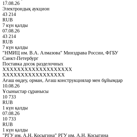
17.08.26
Электрондық аукцион
43 214
RUB
7 күн қалды
07.08.26
43 214
RUB
7 күн қалды
"НМИЦ им. В.А. Алмазова" Минздрава России, ФГБУ
Санкт-Петербург
Поставка досок разделочных
XXXXXXXXXXXXXXXXXXX
XXXXXXXXXXXXXXXXX
Ағаш өңдеу, орман, Ағаш конструкциялар мен бұйымдар
10.08.26
Ұсыныстар сұранысы
10 733
RUB
1 күн қалды
07.08.26
10 733
RUB
1 күн қалды
"РГУ им. А.Н. Косыгина" РГУ им. А.Н. Косыгина