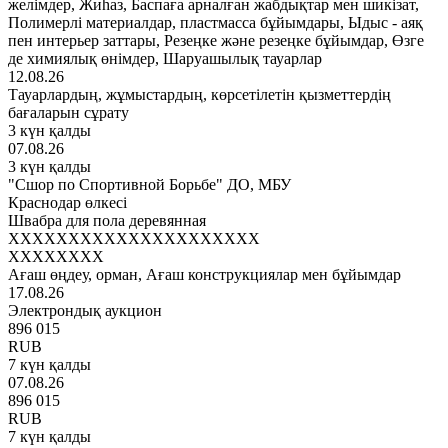
желімдер, Жиһаз, Баспаға арналған жабдықтар мен шикізат,
Полимерлі материалдар, пластмасса бұйымдары, Ыдыс - аяқ
пен интерьер заттары, Резеңке және резеңке бұйымдар, Өзге
де химиялық өнімдер, Шаруашылық тауарлар
12.08.26
Тауарлардың, жұмыстардың, көрсетілетін қызметтердің
бағаларын сұрату
3 күн қалды
07.08.26
3 күн қалды
"Сшор по Спортивной Борьбе" ДО, МБУ
Краснодар өлкесі
Швабра для пола деревянная
XXXXXXXXXXXXXXXXXXXXX
XXXXXXXX
Ағаш өңдеу, орман, Ағаш конструкциялар мен бұйымдар
17.08.26
Электрондық аукцион
896 015
RUB
7 күн қалды
07.08.26
896 015
RUB
7 күн қалды