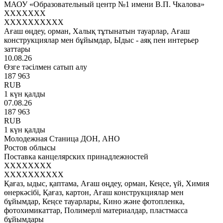
МАОУ «Образовательный центр №1 имени В.П. Чкалова»
XXXXXXX
XXXXXXXXXX
Ағаш өңдеу, орман, Халық тұтынатын тауарлар, Ағаш
конструкциялар мен бұйымдар, Ыдыс - аяқ пен интерьер
заттары
10.08.26
Өзге тәсілмен сатып алу
187 963
RUB
1 күн қалды
07.08.26
187 963
RUB
1 күн қалды
Молодежная Станица ДОН, АНО
Ростов облысы
Поставка канцелярских принадлежностей
XXXXXXXX
XXXXXXXXXX
Қағаз, ыдыс, қаптама, Ағаш өңдеу, орман, Кеңсе, үй, Химия
өнеркәсібі, Қағаз, картон, Ағаш конструкциялар мен
бұйымдар, Кеңсе тауарлары, Кино және фотопленка,
фотохимикаттар, Полимерлі материалдар, пластмасса
бұйымдары