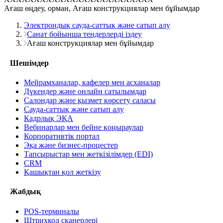
Ағаш өңдеу, орман, Ағаш конструкциялар мен бұйымдар
Электрондық сауда-саттық және сатып алу
Санат бойынша тендерлерді іздеу
Ағаш конструкциялар мен бұйымдар
Шешімдер
Мейрамханалар, кафелер мен асханалар
Дүкендер және онлайн сатылымдар
Салондар және қызмет көрсету саласы
Сауда-саттық және сатып алу
Кадрлық ЭҚА
Вебинарлар мен бейне қоңыраулар
Корпоративтік портал
Эқа және бизнес-процестер
Тапсырыстар мен жеткізілімдер (EDI)
CRM
Қашықтан қол жеткізу
Жабдық
POS-терминалы
Штрихкод сканерлері