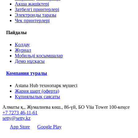
Ақша жәшіктері
Затбелгі принтерлері
Электронды таразы
Чек принтерлері
Пайдалы
Қолдау
Журнал
Мобильді қосымшалар
Демо нұсқасы
Компания туралы
Astana Hub технопарк мүшесі
Жария шарт (оферта)
Құпиялылық саясаты
Алматы қ., Жумалиева көш., 86-үй, БО Viia Tower 100-кеңсе
+7 7273 46-11-61
setty@setty.kz
App Store
Google Play