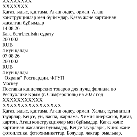
XXXXXXXX
XXXXXXX
Қағаз, ыдыс, қаптама, Ағаш өңдеу, орман, Ағаш
конструкциялар мен бұйымдар, Қағаз және картоннан
жасалған бұйымдар
14.08.26
Баға белгіленімін сұрату
260 002
RUB
4 күн қалды
07.08.26
260 002
RUB
4 күн қалды
"Охрана" Росгвардии, ФГУП
Мәскеу
Поставка канцелярских товаров для нужд филиала по
Республике Крым (г. Симферополь) на 2027 год
XXXXXXXXXXX
XXXXXXXXXXXXXXXX
Қағаз, ыдыс, қаптама, Ағаш өңдеу, орман, Халық тұтынатын
тауарлар, Кеңсе, үй, Баспа, жарнама, Химия өнеркәсібі, Қағаз,
картон, Ағаш конструкциялар мен бұйымдар, Қағаз және
картоннан жасалған бұйымдар, Кеңсе тауарлары, Кино және
фотопленка, фотохимикаттар, Бояулар, лактар, эмальдар,