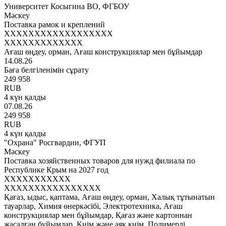
Университет Косыгина ВО, ФГБОУ
Мәскеу
Поставка рамок и креплений
XXXXXXXXXXXXXXXXXX
XXXXXXXXXXXXX
Ағаш өңдеу, орман, Ағаш конструкциялар мен бұйымдар
14.08.26
Баға белгіленімін сұрату
249 958
RUB
4 күн қалды
07.08.26
249 958
RUB
4 күн қалды
"Охрана" Росгвардии, ФГУП
Мәскеу
Поставка хозяйственных товаров для нужд филиала по
Республике Крым на 2027 год
XXXXXXXXXXX
XXXXXXXXXXXXXXXX
Қағаз, ыдыс, қаптама, Ағаш өңдеу, орман, Халық тұтынатын
тауарлар, Химия өнеркәсібі, Электротехника, Ағаш
конструкциялар мен бұйымдар, Қағаз және картоннан
жасалған бұйымдар, Киім және аяқ киім, Полимерлі