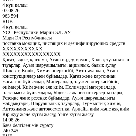
4 күн қалды
07.08.26
963 594
RUB
4 күн қалды
УСС Республики Марий ЭЛ, АУ
Мари Эл Республикасы
поставка моющих, чистящих и дезинфицирующих средств
XXXXXXXXXXX
XXXXXXXXXXXXXXXX
Қағаз, ыдыс, қаптама, Ағаш өңдеу, орман, Халық тұтынатын
тауарлар, Ауыл шаруашылығы, аңшылық, балық аулау,
Шикізат, Көлік, Химия өнеркәсібі, Автотауарлар, Ағаш
конструкциялар мен бұйымдар, Қағаз және картоннан
жасалған бұйымдар, Минералдар, тау-кен өнеркәсібінің
өнімдері, Киім және аяқ киім, Полимерлі материалдар,
пластмасса бұйымдары, Ыдыс - аяқ пен интерьер заттары,
Резеңке және резеңке бұйымдар, Ауыл шаруашылығы
жабдықтары, Шаруашылық тауарлар, Тұрмыстық химия,
Автохимия және автокосметика, Арнайы киім және аяқ киім,
Кір жуу және күтім жасау, Үйге күтім жасау
14.08.26
Баға белгіленімін сұрату
240 245